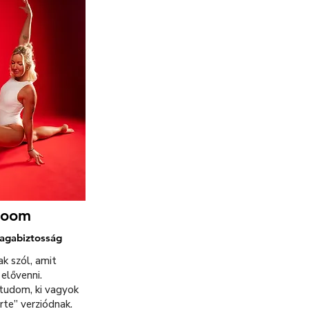
 Room
magabiztosság
ak szól, amit
elővenni.
„tudom, ki vagyok
te” verziódnak.