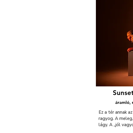
Sunse
áramló,
Ez a tér annak az
ragyog. A meleg,
lágy. A „jól vag