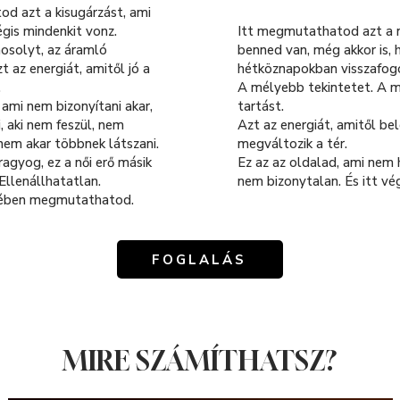
d azt a kisugárzást, ami
gis mindenkit vonz.
Itt megmutathatod azt a n
osolyt, az áramló
benned van, még akkor is, 
 az energiát, amitől jó a
hétköznapokban visszafog
.
A mélyebb tekintetet. A 
 ami nem bizonyítani akar,
tartást.
, aki nem feszül, nem
Azt az energiát, amitől be
 nem akar többnek látszani.
megváltozik a tér.
agyog, ez a női erő másik
Ez az az oldalad, ami nem h
 Ellenállhatatlan.
nem bizonytalan. És itt vég
nyében megmutathatod.
FOGLALÁS
MIRE SZÁMÍTHATSZ?