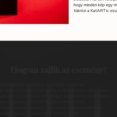
hogy minden kép egy me
tükrözi a KatARTic vizuá
Hogyan zajlik az esemény?
y kifejezetten exkluzív és limitált létszámú
ki épp a kamerák előtt ragyog, a többiek velem készülnek –
oljuk a mozdulatokat, az energiát, a jelenlétet, hogy minden
ny, magabiztos és profi legyen a kamera előtt.
dunk, nem futószalag. Az új vizuális világ megalkotása.
megkapja a saját idejét, figyelmét és terét.