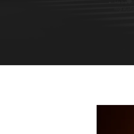
Ha barátn
foglaljat