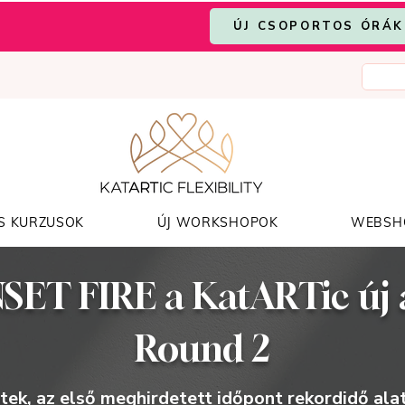
ÚJ CSOPORTOS ÓRÁK
S KURZUSOK
ÚJ WORKSHOPOK
WEBSH
SET FIRE a KatARTic új 
Round 2
tek, az első meghirdetett időpont rekordidő alat