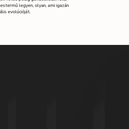
stermű legyen, olyan, ami igazán
lis evolúcióját.