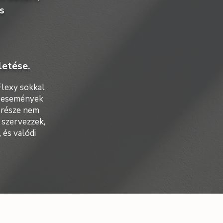
s
letése.
Flexy sokkal
v események
 része nem
 szervezzek,
 és valódi