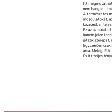
Itt megmutathato
nem hangos – mé
A természetes m
mozdulatokat, azt
közeledben lenni
Ez az az oldalad,
hanem jelen lenni
játszik szerepet,
Egyszerűen csak r
arca. Meleg. Élő.
És itt teljes fé