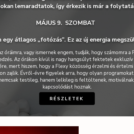
okan lemaradtatok, így érkezik is már a folytatá
MÁJUS 9. SZOMBAT
 egy átlagos „fotózás”. Ez az új energia megszü
 az óráimra, vagy ismernek engem, tudják, hogy számomra a 
edzés. Az órákon kívül is nagy hangsúlyt fektetek exkluzí
re, mert hiszem, hogy a Flexy közösség érzelmi és értelmi
n zajlik.
Évről-évre figyelek arra, hogy olyan programokat
emcsak testileg, hanem lelkileg is feltöltenek, motiválnak,
kapcsolódást hoznak.​
RÉSZLETEK