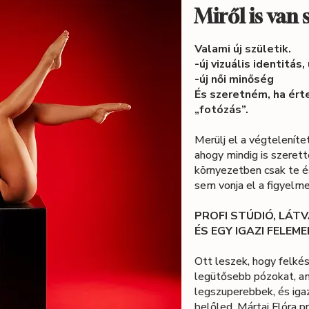
Miről is van
Valami új születik.
-új vizuális identitás,
-új női minőség
És szeretném, ha ért
„fotózás”.
Merülj el a végteleníte
ahogy mindig is szerett
környezetben csak te 
sem vonja el a figyelme
PROFI STÚDIÓ, LÁT
ÉS EGY IGAZI FELEM
Ott leszek, hogy felk
legütősebb pózokat, am
legszuperebbek, és iga
belőled. Mártai Flóra p