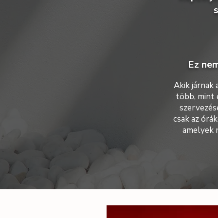
s
Ez nem
Akik járnak
több, mint 
szervezésé
csak az óráko
amelyek n