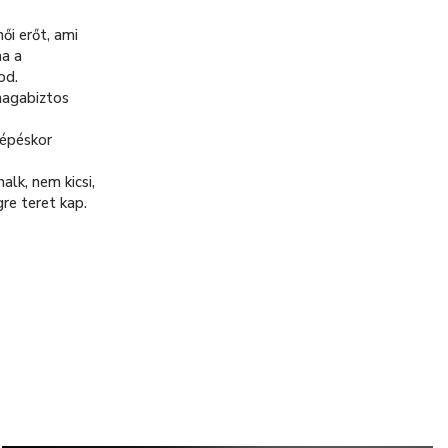
ői erőt, ami
ha a
od.
magabiztos
lépéskor
alk, nem kicsi,
re teret kap.