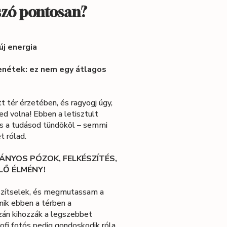
 szó pontosan?
 új energia
enétek: ez nem egy átlagos
tt tér érzetében, és ragyogj úgy,
ed volna! Ebben a letisztult
és a tudásod tündököl – semmi
t rólad.
VÁNYOS PÓZOK, FELKÉSZÍTÉS,
ELŐ ÉLMÉNY!
észítselek, és megmutassam a
ik ebben a térben a
zán kihozzák a legszebbet
rofi fotós pedig gondoskodik róla,