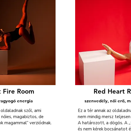
t Fire Room
Red Heart
 ragyogó energia
szenvedély, női erő, 
 oldaladnak szól, ami
Ez a tér annak az oldaladn
 nőies, magabiztos, de
nem mindig mersz teljesen 
yok magammal” verziódnak.
A határozott, a dögös. A 
és nem kérek bocsánatot ér