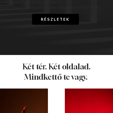
őddel vagy flexy társaddal érkezel,
ok egy időpontot együtt – közös képeket is készíthettek
RÉSZLETEK
Két tér. Két oldalad.
Mindkettő te vagy.