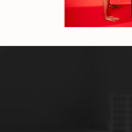
Az esemén
Amíg vala
finomhang
gördüléke
Nem kapko
Mindenki 