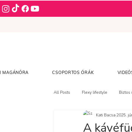
I MAGÁNÓRA
CSOPORTOS ÓRÁK
VIDEÓ
All Posts
Flexy lifestyle
Biztos
Kati Bacsa
2025. jún
Csajos Flexy tippek
A kávéfü