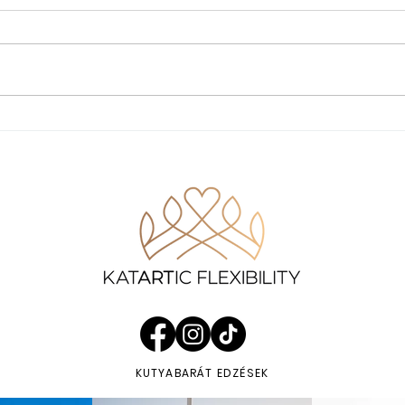
Háziasszonyok, spárgában? -
KatARTic Flexibility
KUTYABARÁT EDZÉSEK