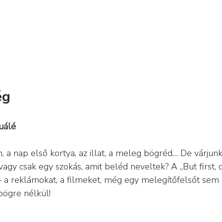
ég
tuálé
, a nap első kortya, az illat, a meleg bögréd… De várjunk
agy csak egy szokás, amit beléd neveltek? A „But first, c
– a reklámokat, a filmeket, még egy melegítőfelsőt sem 
bögre nélkül!