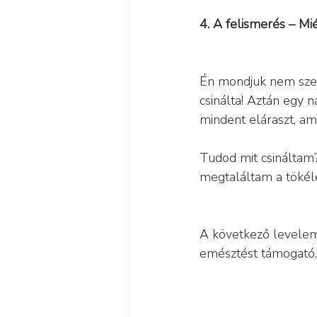
4. A felismerés – M
Én mondjuk nem szer
csinálta! Aztán egy 
mindent eláraszt, am
Tudod mit csináltam?
megtaláltam a tökéle
A következő levelem
emésztést támogató