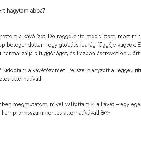
iért hagytam abba?
ettem a kávé ízét. De reggelente mégis ittam, mert min
nap belegondoltam: egy globális iparág függője vagyok. E
i normalizálja a függőséget, és közben észrevétlenül árt
 Kidobtam a kávéfőzőmet! Persze, hiányzott a reggeli rit
tes alternatívát!
ben megmutatom, mivel váltottam ki a kávét – egy egés
, kompromisszummentes alternatívával! ☕✨