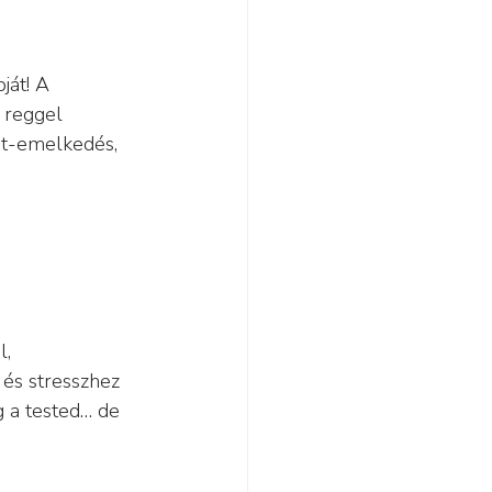
ját! A 
 reggel 
int-emelkedés, 
, 
és stresszhez 
g a tested… de 