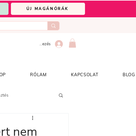
ÚJ MAGÁNÓRÁK
Bejelentkezés
OP
RÓLAM
KAPCSOLAT
BLOG
sztés
ért nem