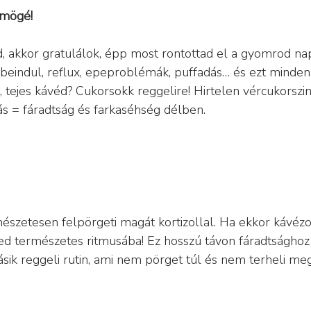
 mögé!
 akkor gratulálok, épp most rontottad el a gyomrod nap
eindul, reflux, epeproblémák, puffadás… és ezt minden
s, tejes kávéd? Cukorsokk reggelire! Hirtelen vércukorsz
ás = fáradtság és farkaséhség délben.
észetesen felpörgeti magát kortizollal. Ha ekkor kávézol
ed természetes ritmusába! Ez hosszú távon fáradtsághoz 
ásik reggeli rutin, ami nem pörget túl és nem terheli me