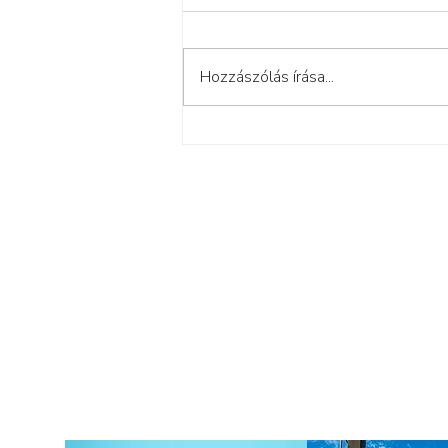
Hozzászólás írása...
Hogyan eddz, ha megjött?