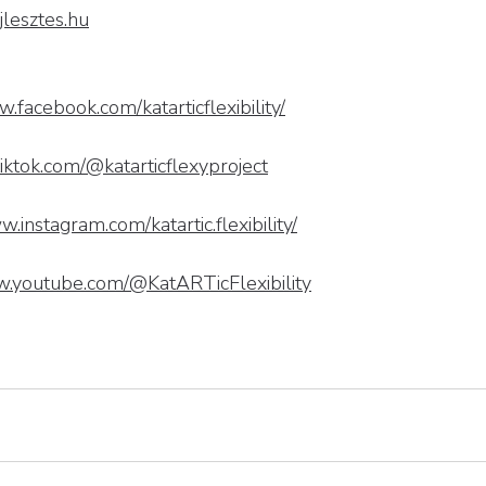
lesztes.hu
w.facebook.com/katarticflexibility/
iktok.com/@katarticflexyproject
w.instagram.com/katartic.flexibility/
w.youtube.com/@KatARTicFlexibility