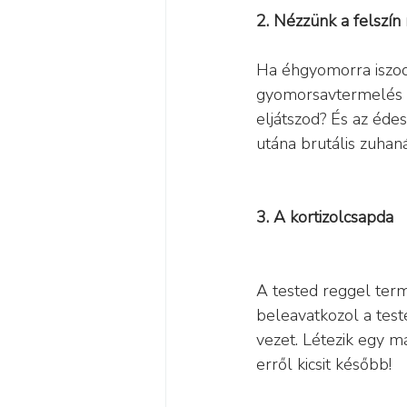
2. Nézzünk a felszín
Ha éhgyomorra iszod,
gyomorsavtermelés b
eljátszod? És az éde
utána brutális zuhan
3. A kortizolcsapda
A tested reggel term
beleavatkozol a test
vezet. Létezik egy m
erről kicsit később!