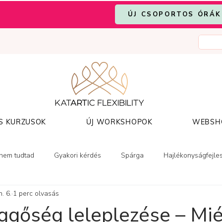
ÚJ CSOPORTOS ÓRÁK
S KURZUSOK
ÚJ WORKSHOPOK
WEBSH
 nem tudtad
Gyakori kérdés
Spárga
Hajlékonyságfejle
. 6.
1 perc olvasás
ggőség leleplezése – Mi