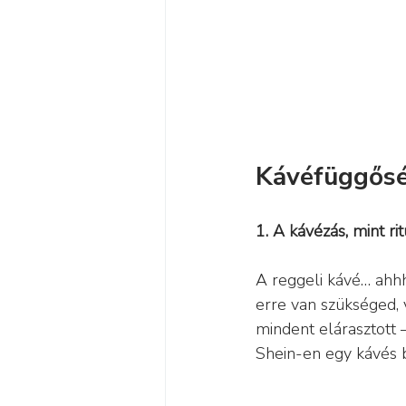
Kávéfüggős
1. A kávézás, mint ri
A reggeli kávé… ahhh
erre van szükséged, v
mindent elárasztott 
Shein-en egy kávés 