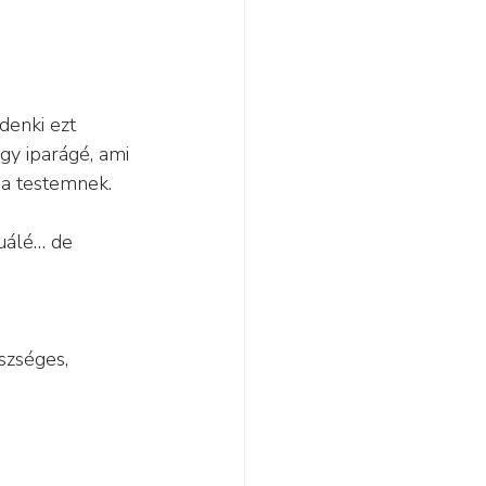
denki ezt 
gy iparágé, ami 
 a testemnek.
uálé… de 
zséges, 