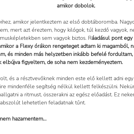
amikor dobolok.
ivihez, amikor jelentkeztem az első dobtáboromba. Nagy
em, mert azt éreztem, hogy kilógok, túl kezdő vagyok, 
itmusképletekben sem vagyok biztos. R
áadásul pont egy 
amikor a Flexy órákon rengeteget adtam ki magamból, n
am, és minden más helyzetben inkább befelé fordultam,
sak elbújva figyeltem, de soha nem kezdeményeztem.
lt, és a résztvevőknek minden este elő kellett adni egy
ire mindenféle segítség nélkül kellett felkészülni. Nekün
kihallgatni a ritmust, összerakni az egész előadást. Ez nek
bszolút lehetetlen feladatnak tűnt.
jdnem hazamentem…