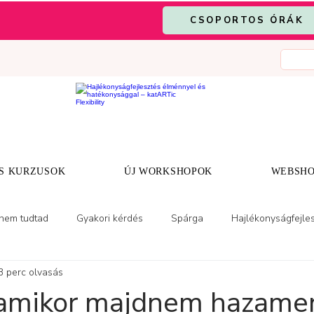
CSOPORTOS ÓRÁK
S KURZUSOK
ÚJ WORKSHOPOK
WEBSH
 nem tudtad
Gyakori kérdés
Spárga
Hajlékonyságfejle
3 perc olvasás
, amikor majdnem hazam