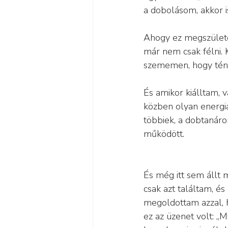
a dobolásom, akkor is
Ahogy ez megszülete
már nem csak félni. 
szememen, hogy tén
És amikor kiálltam, v
közben olyan energiá
többiek, a dobtanár
működött.
És még itt sem állt 
csak azt találtam, é
megoldottam azzal, 
ez az üzenet volt: „