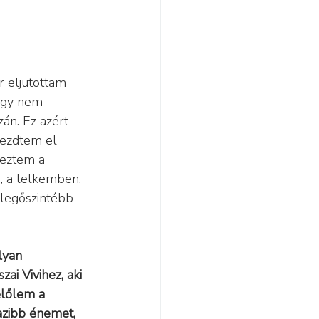
 eljutottam 
ogy nem 
án. Ez azért 
kezdtem el 
reztem a 
 a lelkemben, 
 legőszintébb 
lyan 
zai Vivihez, aki 
előlem a 
azibb énemet, 