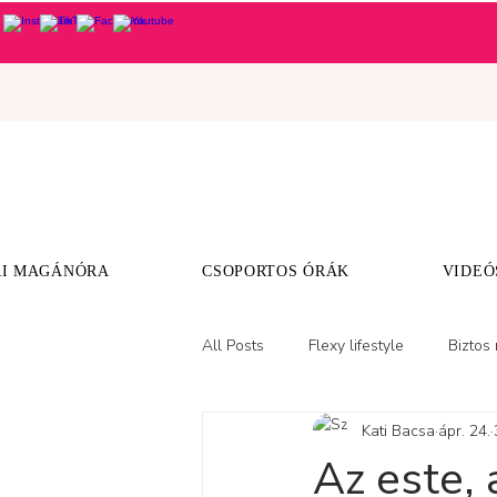
I MAGÁNÓRA
CSOPORTOS ÓRÁK
VIDEÓ
All Posts
Flexy lifestyle
Biztos
Kati Bacsa
ápr. 24.
Csajos Flexy tippek
Az este