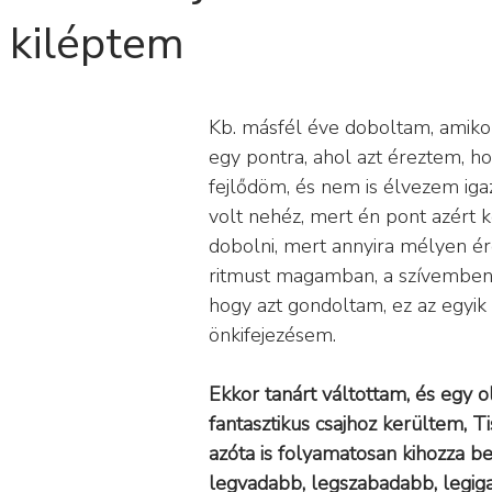
: kiléptem
Kb. másfél éve doboltam, amikor
egy pontra, ahol azt éreztem, h
fejlődöm, és nem is élvezem igaz
volt nehéz, mert én pont azért 
dobolni, mert annyira mélyen é
ritmust magamban, a szívemben,
hogy azt gondoltam, ez az egyik
önkifejezésem.
Ekkor tanárt váltottam, és egy o
fantasztikus csajhoz kerültem, Tis
azóta is folyamatosan kihozza b
legvadabb, legszabadabb, legig