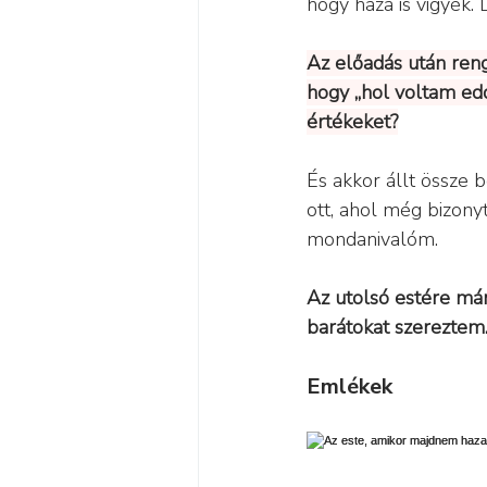
hogy haza is vigyék.
Az előadás után ren
hogy „hol voltam ed
értékeket?
És akkor állt össze
ott, ahol még bizony
mondanivalóm.
Az utolsó estére már
barátokat szereztem.
Emlékek