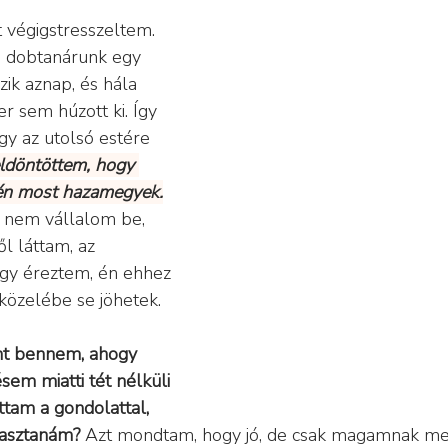
 végigstresszeltem. 
a dobtanárunk egy 
zik aznap, és hála 
 sem húzott ki. Így 
y az utolsó estére 
ldöntöttem, hogy 
 én most hazamegyek.
 nem vállalom be, 
l láttam, az 
úgy éreztem, én ehhez 
közelébe se jöhetek.
ent bennem, ahogy 
em miatti tét nélküli 
ottam a gondolattal, 
lasztanám? 
Azt mondtam, hogy jó, de csak magamnak m