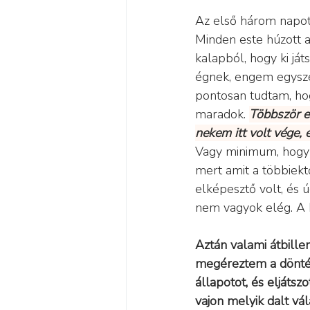
Az első három napot
Minden este húzott 
kalapból, hogy ki játs
égnek, engem egyszer
pontosan tudtam, hog
maradok. 
Többször e
nekem itt volt vége,
Vagy minimum, hogy
mert amit a többiektő
elképesztő volt, és 
nem vagyok elég. A 
Aztán valami átbill
megéreztem a döntés
állapotot, és eljátsz
vajon melyik dalt vá