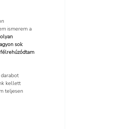
on 
nem ismerem a 
olyan 
agyon sok 
 félrehúzódtam 
 darabot 
k kellett 
em teljesen 