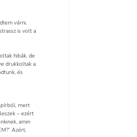
dtem várni, 
rassz is volt a 
oltak hibák, de 
e drukkoltak a 
dtunk, és 
pírból, mert 
leszek – ezért 
nkinek, amin 
M?” Azért, 