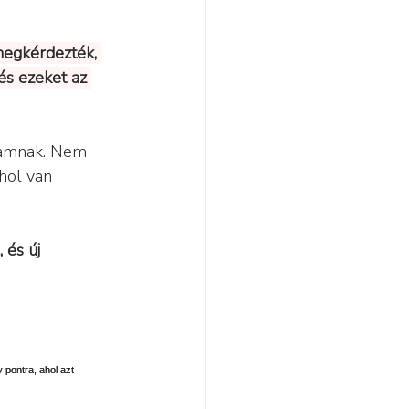
megkérdezték, 
s ezeket az 
gamnak. Nem 
hol van 
és új 