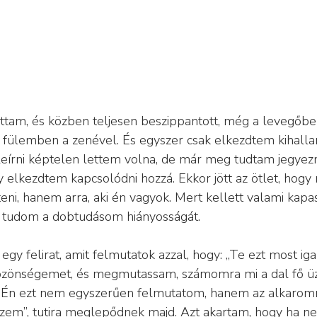
ttam, és közben teljesen beszippantott, még a levegőben 
fülemben a zenével. És egyszer csak elkezdtem kihallan
 leírni képtelen lettem volna, de már meg tudtam jegyezn
 elkezdtem kapcsolódni hozzá. Ekkor jött az ötlet, hogy
eni, hanem arra, aki én vagyok. Mert kellett valami kapa
i tudom a dobtudásom hiányosságát.
 egy felirat, amit felmutatok azzal, hogy: „Te ezt most ig
önségemet, és megmutassam, számomra mi a dal fő üz
et. Én ezt nem egyszerűen felmutatom, hanem az alkaromr
zem”, tutira meglepődnek majd. Azt akartam, hogy ha ne