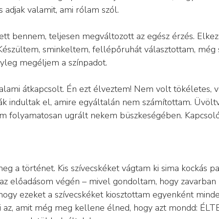
 adjak valamit, ami rólam szól.
tt bennem, teljesen megváltozott az egész érzés. Elkez
Készültem, sminkeltem, fellépőruhát választottam, még st
yleg megéljem a színpadot.
alami átkapcsolt. Én ezt élveztem! Nem volt tökéletes, v
k indultak el, amire egyáltalán nem számítottam. Üvöltv
om folyamatosan ugrált nekem büszkeségében. Kapcsoló
meg a történet. Kis szívecskéket vágtam ki sima kockás pa
s az előadásom végén – mivel gondoltam, hogy zavarban 
hogy ezeket a szívecskéket kiosztottam egyenként minde
Mi az, amit még meg kellene élned, hogy azt mondd: ÉLTE