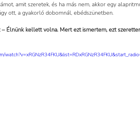
ámot, amit szeretek, és ha más nem, akkor egy alapritm
úgy ott, a gyakorló dobomnál, ebédszünetben.
z – Élnünk kellett volna. Mert ezt ismertem, ezt szerette
.com/watch?v=xRGNzR34FKU&list=RDxRGNzR34FKU&start_radi