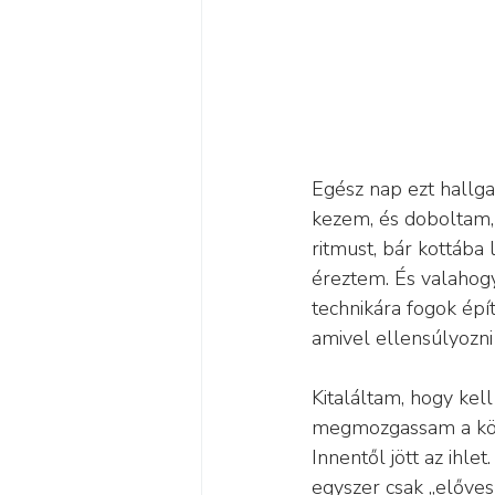
Egész nap ezt hallga
kezem, és doboltam, 
ritmust, bár kottába
éreztem. És valahogy
technikára fogok épít
amivel ellensúlyozn
Kitaláltam, hogy kell
megmozgassam a köz
Innentől jött az ihl
egyszer csak „előves