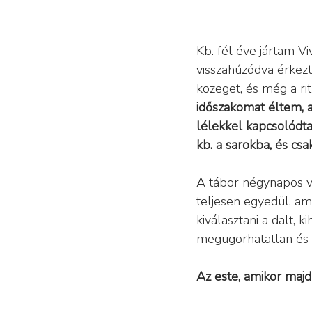
Kb. fél éve jártam V
visszahúzódva érkezt
közeget, és még a r
időszakomat éltem, 
lélekkel kapcsolódt
kb. a sarokba, és c
A tábor négynapos vo
teljesen egyedül, am
kiválasztani a dalt, 
megugorhatatlan és a
Az este, amikor ma