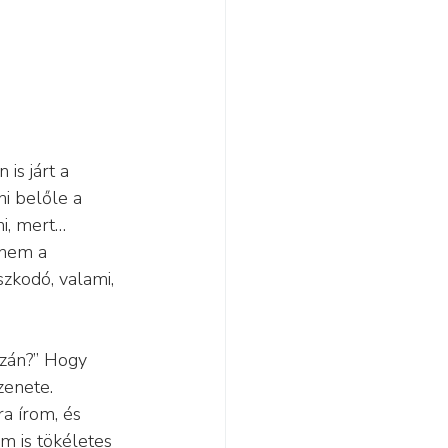
is járt a 
i belőle a 
i, mert… 
 nem a 
szkodó, valami, 
azán?” Hogy 
enete. 
a írom, és 
m is tökéletes 