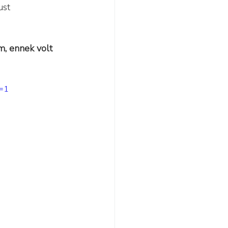
ust 
m, ennek volt 
o=1