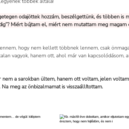
 Legyenek többek általa!
getegen odajöttek hozzám, beszélgettünk, és többen is 
dig”? Miért bújtam el, miért nem mutattam meg magam é
 bennem, hogy nem kellett többnek lennem, csak önma
talan vagyok, hanem ott, ahol már van kapcsolódásom, a
 nem a sarokban ültem, hanem ott voltam, jelen voltam, 
 Na meg az önbizalmamat is visszaállítottam.