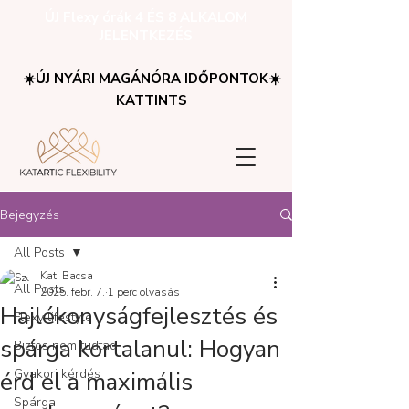
ÚJ Flexy órák 4 ÉS 8 ALKALOM
JELENTKEZÉS
☀️ÚJ NYÁRI MAGÁNÓRA IDŐPONTOK☀️
KATTINTS
Bejegyzés
All Posts
Kati Bacsa
All Posts
2025. febr. 7.
1 perc olvasás
Hajlékonyságfejlesztés és
Flexy lifestyle
spárga kortalanul: Hogyan
Biztos nem tudtad
Gyakori kérdés
érd el a maximális
Spárga