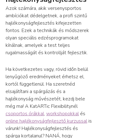
Azok számára, akik versenysportos 
ambíciókat dédelgetnek, a profi szintű 
hajlékonyságfejlesztés kifejezetten 
fontos. Ezek a technikák és módszerek 
olyan speciális edzésprogramokat 
kínálnak, amelyek a test teljes 
rugalmasságát és kontrollját fejlesztik.
Ha következetes vagy, rövid időn belül 
lenyűgöző eredményeket érhetsz el, 
kortól függetlenül. Ha szeretnéd 
elsajátítani a spárgázás és a 
hajlékonyság művészetét, kezdj bele 
még ma! A KatARTic Flexibilitynél 
csoportos órákkal
, 
workshopokkal
 és 
online hajlékonyságfejlesztő kurzussal
 is 
várunk! Hajlékonyságfejlesztés és 
spárga kortalanul? NANÁ, hogy 