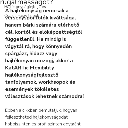
rugalmasságot?
Hajlékonyságfejlesztés
A hajlékonyság nemcsak a 
Csajos Flexy tippek
versenysportolók kiváltsága, 
hanem bárki számára elérhető 
cél, kortól és előképzettségtől 
függetlenül. Ha mindig is 
vágytál rá, hogy könnyedén 
spárgázz, hidazz vagy 
hajlékonyan mozogj, akkor a 
KatARTic Flexibility 
hajlékonyságfejlesztő 
tanfolyamok, workhsopok és 
események tökéletes 
választások lehetnek számodra! 
Ebben a cikkben bemutatjuk, hogyan 
fejlesztheted hajlékonyságodat 
hobbiszinten és profi szinten egyaránt.