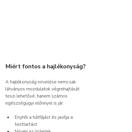
Miért fontos a hajlékonyság?
A hajlékonyság növelése nemcsak 
látványos mozdulatok végrehajtását 
teszi lehetővé, hanem számos 
egészségügyi előnnyel is jár:
Enyhíti a hátfájást és javítja a 
testtartást
Növeli az ízületek 