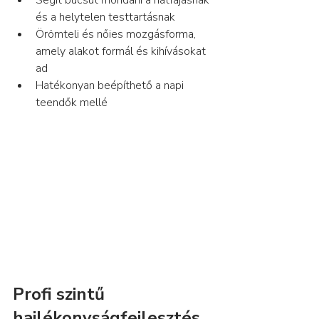
Segít búcsút mondani a hátfájásnak 
és a helytelen testtartásnak
Örömteli és nőies mozgásforma, 
amely alakot formál és kihívásokat 
ad
Hatékonyan beépíthető a napi 
teendők mellé
Profi szintű 
hajlékonyságfejlesztés