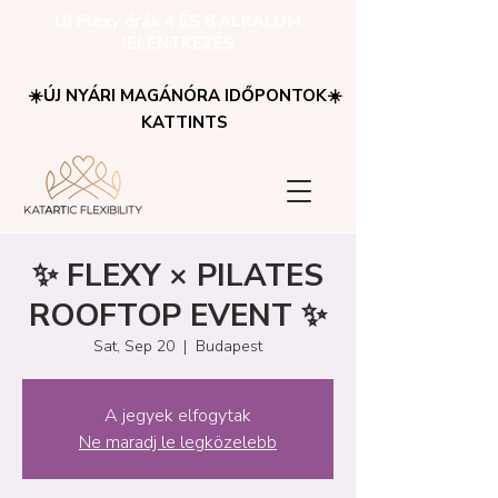
ÚJ Flexy órák 4 ÉS 8 ALKALOM
JELENTKEZÉS
☀️ÚJ NYÁRI MAGÁNÓRA IDŐPONTOK☀️
KATTINTS
✨ FLEXY × PILATES
ROOFTOP EVENT ✨
Sat, Sep 20
  |  
Budapest
A jegyek elfogytak
Ne maradj le legközelebb