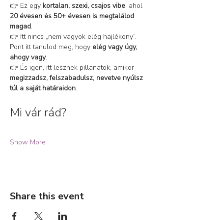
👉 Ez egy 
kortalan, szexi, csajos vibe
, ahol 
20 évesen és 50+ évesen is megtalálod 
magad
.
👉 Itt nincs „nem vagyok elég hajlékony”. 
Pont itt tanulod meg, hogy 
elég vagy úgy, 
ahogy vagy
.
👉 És igen, itt lesznek pillanatok, amikor 
megizzadsz, felszabadulsz, nevetve nyúlsz 
túl a saját határaidon
.
Mi vár rád?
Show More
Share this event