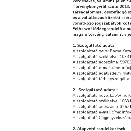
kérdésekre, valamint jelen S
Törvénykönyvről szóló 2013. 
társadalommal összefüggő szol
és a vállalkozás közötti szer
vonatkozó jogszabályok kötel
Felhasználó/Megrendelő a me
maga a törvény, valamint a je
1. Szolgáltató adatai:
A szolgáltató neve: Bacsa Kata
A szolgáltató székhelye: 1073 
A szolgáltató adószáma: 5978
A szolgáltató e-mail címe: info
A szolgáltató adatvédelmi nyi
A szolgáltató tárhelyszolgáltató
2. Szolgáltató adatai:
A szolgáltató neve: katARTic Kf
A szolgáltató székhelye: 1063 B
A szolgáltató adószáma: 3257
A szolgáltató e-mail címe: info
A szolgáltató Cégjegyzékszám
2. Alapvető rendelkezések: