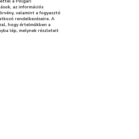
ettel a Polgári
tások, az információs
törvény, valamint a fogyasztó
natkozó rendelkezéseire. A
zzal, hogy értelmükben a
yba lép, melynek részleteit