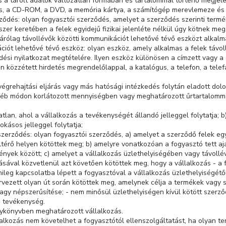
és a tárolt adatok változatlan formában és tartalommal történő megjele
s, a CD-ROM, a DVD, a memória kártya, a számítógép merevlemeze és a
rződés: olyan fogyasztói szerződés, amelyet a szerződés szerinti term
dszer keretében a felek egyidejű fizikai jelenléte nélkül úgy kötnek m
árólag távollévők közötti kommunikációt lehetővé tévő eszközt alkalm
ációt lehetővé tévő eszköz: olyan eszköz, amely alkalmas a felek távo
si nyilatkozat megtételére. Ilyen eszköz különösen a címzett vagy a 
n közzétett hirdetés megrendelőlappal, a katalógus, a telefon, a telef
 végrehajtási eljárás vagy más hatósági intézkedés folytán eladott dol
éb módon korlátozott mennyiségben vagy meghatározott űrtartalommal 
atlan, ahol a vállalkozás a tevékenységét állandó jelleggel folytatja; 
kásos jelleggel folytatja;
szerződés: olyan fogyasztói szerződés, a) amelyet a szerződő felek egyi
ltérő helyen kötöttek meg; b) amelyre vonatkozóan a fogyasztó tett aj
yek között; c) amelyet a vállalkozás üzlethelyiségében vagy távollé
ával közvetlenül azt követően kötöttek meg, hogy a vállalkozás - a fel
leg kapcsolatba lépett a fogyasztóval a vállalkozás üzlethelyiségétől
ervezett olyan út során kötöttek meg, amelynek célja a termékek vagy 
agy népszerűsítése; - nem minősül üzlethelyiségen kívül kötött szerz
ő tevékenység.
énykönyvben meghatározott vállalkozás.
lalkozás nem követelhet a fogyasztótól ellenszolgáltatást, ha olyan t