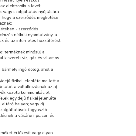
nítését. Ilyen eszköz
z elektronikus levél;
ék vagy szolgáltatás nyújtására
eg, hogy a szerződés megkötése
aznak;
llétében - szerződés
címzés nélküli nyomtatvány, a
ax és az internetes hozzáférést
og; terméknek minősül a
kiszerelt víz, gáz és villamos
b) bármely ingó dolog, ahol a
dejű fizikai jelenléte mellett a
ánlatot a vállalkozásnak az a)
vők közötti kommunikációt
ek egyidejű fizikai jelenléte
 eltérő helyen; vagy d)
szolgáltatások fogyasztó
ődésnek a vásáron, piacon és
erméket értékesít vagy olyan