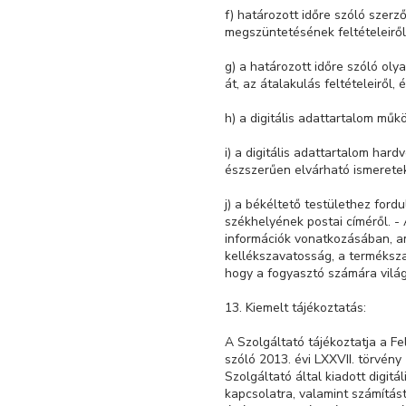
f) határozott időre szóló szer
megszüntetésének feltételeiről
g) a határozott időre szóló ol
át, az átalakulás feltételeiről
h) a digitális adattartalom mű
i) a digitális adattartalom har
észszerűen elvárható ismerete
j) a békéltető testülethez ford
székhelyének postai címéről. -
információk vonatkozásában, am
kellékszavatosság, a terméksz
hogy a fogyasztó számára világ
13. Kiemelt tájékoztatás:
A Szolgáltató tájékoztatja a F
szóló 2013. évi LXXVII. törvény
Szolgáltató által kiadott digi
kapcsolatra, valamint számítást