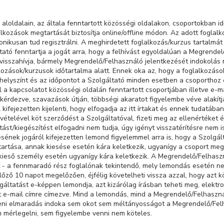
 aloldalain, az általa fenntartott közösségi oldalakon, csoportokban 
kozások megtartását biztosítja online/offline módon. Az adott foglalk
nikusan tud regisztrálni. A meghirdetett foglalkozás/kurzus tartalmát 
tató fenntartja a jogát arra, hogy a felhívást egyoldalúan a Megrende
 visszahívja, bármely Megrendelő/Felhasználó jelentkezését indokolás 
ozások/kurzusok időtartalma alatt. Ennek oka az, hogy a foglalkozások
helyszínt és az időpontot a Szolgáltató minden esetben a csoporthoz é
l a kapcsolatot közösségi oldalán fenntartott csoportjában illetve e-
gkérdezve, szavazások útján, többségi akaratot figyelembe véve alakít
kifejezetten kijelenti, hogy elfogadja az itt írtakat és ennek tudatába
vételével köt szerződést a Szolgáltatóval, fizeti meg az ellenértéket
tást/kiegészítést elfogadni nem tudja, úgy igényt visszatérítésre nem is
ésének jogáról kifejezetten lemond figyelemmel arra is, hogy a Szolgá
tartása, annak kiesése esetén kára keletkezik, ugyanígy a csoport me
kieső személy esetén ugyanígy kára keletkezik. A Megrendelő/Felhasz
- a fennmaradó rész foglalónak tekintendő, mely lemondás esetén nem
ző 10 napot megelőzően, éjfélig követelheti vissza azzal, hogy azt kö
áltatást e-képpen lemondja, azt kizárólag írásban teheti meg, elektr
t e-mail címre címezve. Mind a lemondás, mind a Megrendelő/Felhaszn
beni elmaradás indoka sem okot sem méltányosságot a Megrendelő/Felh
 mérlegelni, sem figyelembe venni nem köteles.