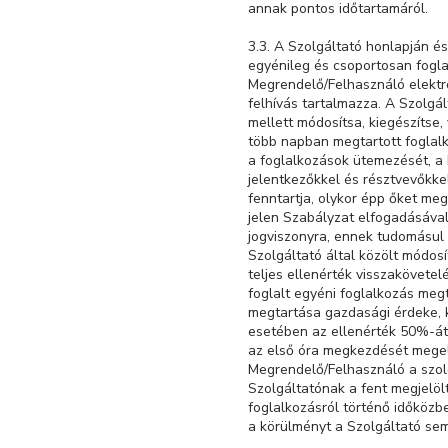
annak pontos időtartamáról.
3.3. A Szolgáltató honlapján és
egyénileg és csoportosan foglal
Megrendelő/Felhasználó elektro
felhívás tartalmazza. A Szolgál
mellett módosítsa, kiegészítse,
több napban megtartott foglalk
a foglalkozások ütemezését, a 
jelentkezőkkel és résztvevőkke
fenntartja, olykor épp őket me
jelen Szabályzat elfogadásával 
jogviszonyra, ennek tudomásul 
Szolgáltató által közölt módosí
teljes ellenérték visszakövetel
foglalt egyéni foglalkozás meg
megtartása gazdasági érdeke, 
esetében az ellenérték 50%-át 
az első óra megkezdését megelő
Megrendelő/Felhasználó a szolg
Szolgáltatónak a fent megjelöl
foglalkozásról történő időköz
a körülményt a Szolgáltató sem