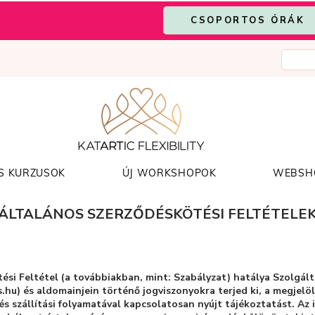
CSOPORTOS ÓRÁK
S KURZUSOK
ÚJ WORKSHOPOK
WEBSH
ÁLTALÁNOS SZERZŐDÉSKÖTÉSI FELTÉTELE
ési Feltétel (a továbbiakban, mint: Szabályzat) hatálya Szolgál
s.hu
) és aldomainjein történő jogviszonyokra terjed ki, a megjel
s szállítási folyamatával kapcsolatosan nyújt tájékoztatást. Az