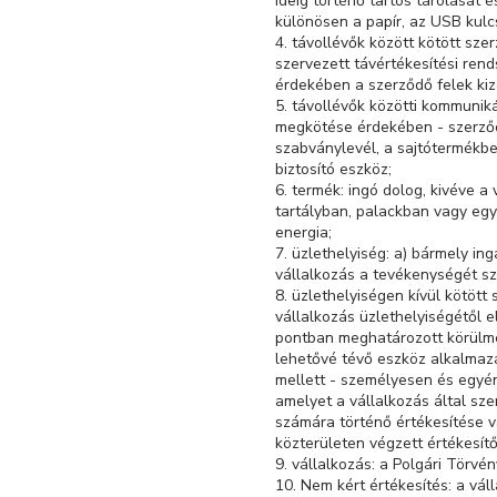
ideig történő tartós tárolását 
különösen a papír, az USB kulc
4. távollévők között kötött sze
szervezett távértékesítési ren
érdekében a szerződő felek kiz
5. távollévők közötti kommunik
megkötése érdekében - szerződé
szabványlevél, a sajtótermékbe
biztosító eszköz;
6. termék: ingó dolog, kivéve a
tartályban, palackban vagy egy
energia;
7. üzlethelyiség: a) bármely ing
vállalkozás a tevékenységét szo
8. üzlethelyiségen kívül kötött 
vállalkozás üzlethelyiségétől e
pontban meghatározott körülmén
lehetővé tévő eszköz alkalmazás
mellett - személyesen és egyéni
amelyet a vállalkozás által sz
számára történő értékesítése v
közterületen végzett értékesít
9. vállalkozás: a Polgári Törv
10. Nem kért értékesítés: a vál