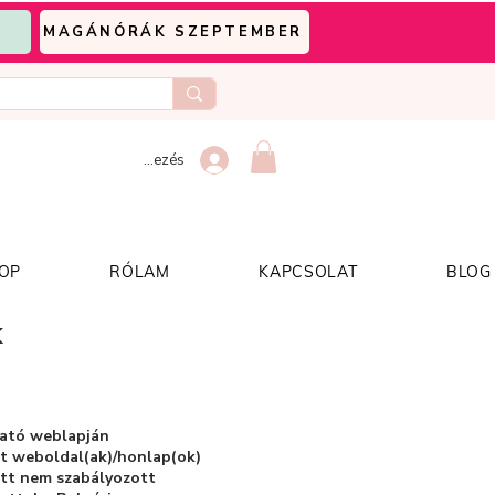
MAGÁNÓRÁK SZEPTEMBER
Bejelentkezés
OP
RÓLAM
KAPCSOLAT
BLOG
K
tató weblapján
ölt weboldal(ak)/honlap(ok)
 itt nem szabályozott