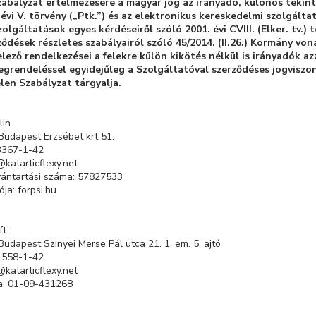
zabályzat értelmezésére a magyar jog az irányadó, különös tekint
évi V. törvény („Ptk.”) és az elektronikus kereskedelmi szolgálta
gáltatások egyes kérdéseiről szóló 2001. évi CVIII. (Elker. tv.) 
ződések részletes szabályairól szóló 45/2014. (II.26.) Kormány vo
ező rendelkezései a felekre külön kikötés nélkül is irányadók a
grendeléssel egyidejűleg a Szolgáltatóval szerződéses jogviszon
len Szabályzat tárgyalja.
lin
Budapest Erzsébet krt 51.
3367-1-42
@katarticflexy.net
lvántartási száma: 57827533
ja: forpsi.hu
t.
udapest Szinyei Merse Pál utca 21. 1. em. 5. ajtó
1558-1-42
@katarticflexy.net
a: 01-09-431268