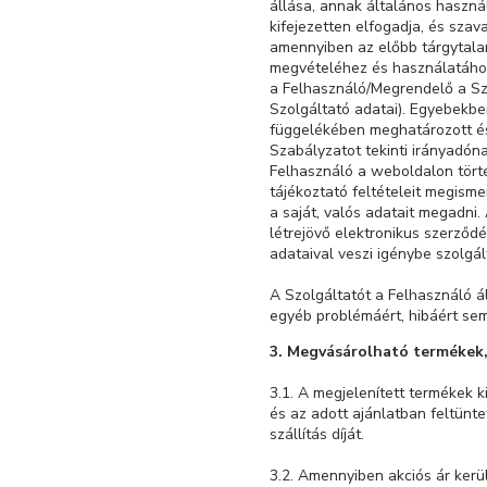
állása, annak általános haszná
kifejezetten elfogadja, és sza
amennyiben az előbb tárgytalan
megvételéhez és használatához
a Felhasználó/Megrendelő a Szo
Szolgáltató adatai). Egyebekbe
függelékében meghatározott és 
Szabályzatot tekinti irányadóna
Felhasználó a weboldalon törté
tájékoztató feltételeit megisme
a saját, valós adatait megadni
létrejövő elektronikus szerződ
adataival veszi igénybe szolgál
A Szolgáltatót a Felhasználó á
egyéb problémáért, hibáért se
3. Megvásárolható termékek,
3.1. A megjelenített termékek 
és az adott ajánlatban feltünt
szállítás díját.
3.2. Amennyiben akciós ár kerü