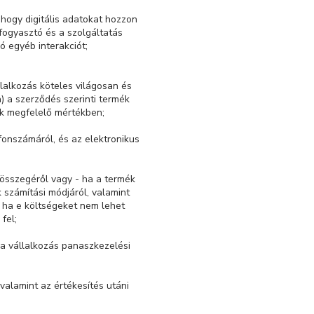
 hogy digitális adatokat hozzon
 fogyasztó és a szolgáltatás
ló egyéb interakciót;
llalkozás köteles világosan és
) a szerződés szerinti termék
ak megfelelő mértékben;
efonszámáról, és az elektronikus
s összegéről vagy - ha a termék
 számítási módjáról, valamint
y, ha e költségeket nem lehet
fel;
nt a vállalkozás panaszkezelési
valamint az értékesítés utáni