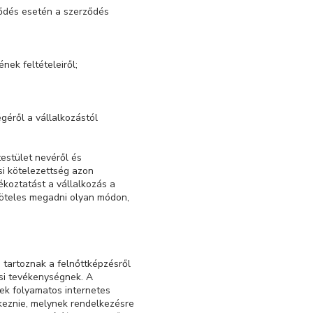
ződés esetén a szerződés
nek feltételeiről;
géről a vállalkozástól
testület nevéről és
si kötelezettség azon
ékoztatást a vállalkozás a
köteles megadni olyan módon,
 tartoznak a felnőttképzésről
ési tevékenységnek. A
ek folyamatos internetes
lkeznie, melynek rendelkezésre