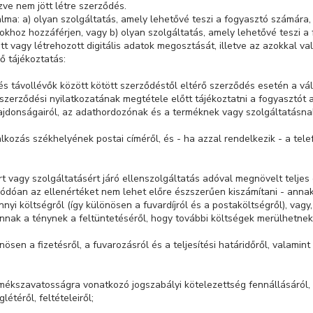
zve nem jött létre szerződés.
galma: a) olyan szolgáltatás, amely lehetővé teszi a fogyasztó számára,
azokhoz hozzáférjen, vagy b) olyan szolgáltatás, amely lehetővé teszi a
tt vagy létrehozott digitális adatok megosztását, illetve az azokkal va
ő tájékoztatás:
 és távollévők között kötött szerződéstől eltérő szerződés esetén a vá
zerződési nyilatkozatának megtétele előtt tájékoztatni a fogyasztót a
lajdonságairól, az adathordozónak és a terméknek vagy szolgáltatásn
lalkozás székhelyének postai címéről, és - ha azzal rendelkezik - a tel
rt vagy szolgáltatásért járó ellenszolgáltatás adóval megnövelt telje
dódóan az ellenértéket nem lehet előre észszerűen kiszámítani - annak
nyi költségről (így különösen a fuvardíjról és a postaköltségről), vag
annak a ténynek a feltüntetéséről, hogy további költségek merülhetnek 
ülönösen a fizetésről, a fuvarozásról és a teljesítési határidőről, valami
rmékszavatosságra vonatkozó jogszabályi kötelezettség fennállásáról, 
létéről, feltételeiről;