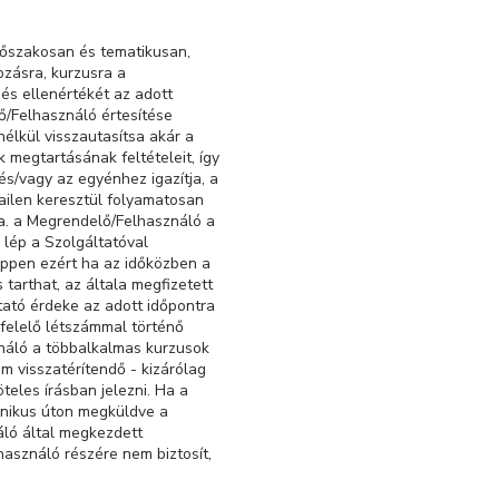
időszakosan és tematikusan,
ozásra, kurzusra a
és ellenértékét az adott
lő/Felhasználó értesítése
nélkül visszautasítsa akár a
 megtartásának feltételeit, így
s/vagy az egyénhez igazítja, a
mailen keresztül folyamatosan
ja. a Megrendelő/Felhasználó a
n lép a Szolgáltatóval
 éppen ezért ha az időközben a
 tarthat, az általa megfizetett
ltató érdeke az adott időpontra
gfelelő létszámmal történő
náló a többalkalmas kurzusok
 visszatérítendő - kizárólag
teles írásban jelezni. Ha a
onikus úton megküldve a
áló által megkezdett
asználó részére nem biztosít,