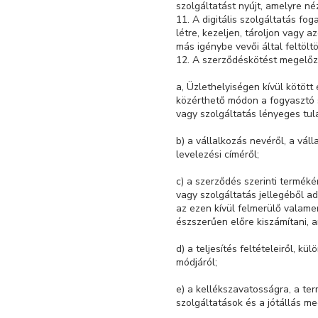
szolgáltatást nyújt, amelyre né
11. A digitális szolgáltatás fo
létre, kezeljen, tároljon vagy 
más igénybe vevői által feltöltö
12. A szerződéskötést megelőz
a, Üzlethelyiségen kívül kötött
közérthető módon a fogyasztó s
vagy szolgáltatás lényeges tu
b) a vállalkozás nevéről, a vál
levelezési címéről;
c) a szerződés szerinti terméké
vagy szolgáltatás jellegéből a
az ezen kívül felmerülő valamen
észszerűen előre kiszámítani, 
d) a teljesítés feltételeiről, k
módjáról;
e) a kellékszavatosságra, a te
szolgáltatások és a jótállás meg