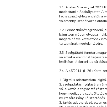
2.1. A jelen Szabályzat 2023.1
módosítani a Szabályzatot. A m
Felhasználók/Megrendelők a we
valamennyi szabályozás automa
2.2. Felhasználó/Megrendelő, a
bármilyen módon olvassa – akko
magára nézve kötelezőnek isme
tartalmának megtekintésére.
2.3. Szolgáltató fenntart magá
valamint a weboldal terjeszté
letöltése, elektronikus tárolás
2.4. A 45/2014. (II. 26.) Korm.
1. Digitális adattartalom: digitá
2. szolgáltatás nyújtására irá
vállalkozás a fogyasztó részére 
hogy megfizeti a szolgáltatás 
nyújtására irányuló szerződés i
3. tartós adathordozó: olyan e