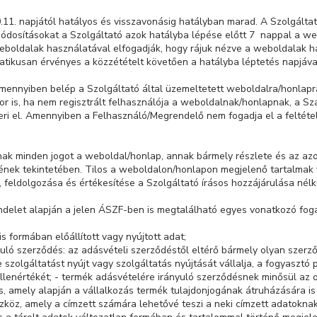
0.11. napjától hatályos és visszavonásig hatályban marad. A Szolgálta
ódosításokat a Szolgáltató azok hatályba lépése előtt 7 nappal a we
boldalak használatával elfogadják, hogy rájuk nézve a weboldalak h
tikusan érvényes a közzétételt követően a hatályba léptetés napjáva
mennyiben belép a Szolgáltató által üzemeltetett weboldalra/honlapr
r is, ha nem regisztrált felhasználója a weboldalnak/honlapnak, a Sz
ri el. Amennyiben a Felhasználó/Megrendelő nem fogadja el a feltéte
nak minden jogot a weboldal/honlap, annak bármely részlete és az az
sének tekintetében. Tilos a weboldalon/honlapon megjelenő tartalmak
a, feldolgozása és értékesítése a Szolgáltató írásos hozzájárulása nélk
 rendelet alapján a jelen ÁSZF-ben is megtalálható egyes vonatkozó fog
lis formában előállított vagy nyújtott adat;
nyuló szerződés: az adásvételi szerződéstől eltérő bármely olyan szer
szolgáltatást nyújt vagy szolgáltatás nyújtását vállalja, a fogyasztó p
ellenértékét; - termék adásvételére irányuló szerződésnek minősül az o
s, amely alapján a vállalkozás termék tulajdonjogának átruházására is
szköz, amely a címzett számára lehetővé teszi a neki címzett adatokna