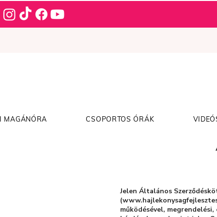
I MAGÁNÓRA
CSOPORTOS ÓRÁK
VIDEÓ
Jelen Általános Szerződésköt
(
www.hajlekonysagfejleszte
működésével, megrendelési, é