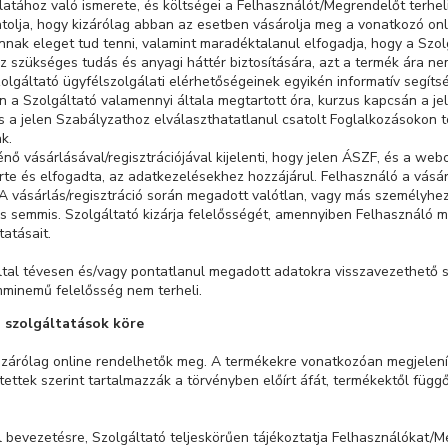
latához való ismerete, és költségei a Felhasználót/Megrendelőt terhe
vatolja, hogy kizárólag abban az esetben vásárolja meg a vonatkozó on
nak eleget tud tenni, valamint maradéktalanul elfogadja, hogy a Szo
 szükséges tudás és anyagi háttér biztosítására, azt a termék ára n
lgáltató ügyfélszolgálati elérhetőségeinek egyikén informatív segítség
n a Szolgáltató valamennyi általa megtartott óra, kurzus kapcsán a j
a jelen Szabályzathoz elválaszthatatlanul csatolt Foglalkozásokon t
k.
nő vásárlásával/regisztrációjával kijelenti, hogy jelen ÁSZF, és a web
rte és elfogadta, az adatkezelésekhez hozzájárul. Felhasználó a vásár
. A vásárlás/regisztráció során megadott valótlan, vagy más személyhe
és semmis. Szolgáltató kizárja felelősségét, amennyiben Felhasználó
tatásait.
ltal tévesen és/vagy pontatlanul megadott adatokra visszavezethető szá
mminemű felelősség nem terheli.
 szolgáltatások köre
kizárólag online rendelhetők meg. A termékekre vonatkozóan megjelenít
etettek szerint tartalmazzák a törvényben előírt áfát, termékektől fü
l bevezetésre, Szolgáltató teljeskörűen tájékoztatja Felhasználókat/M