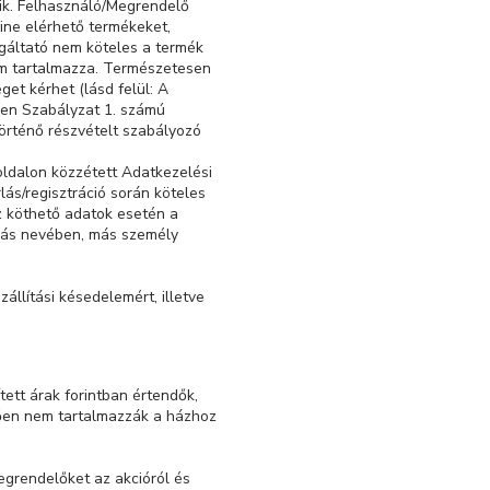
lik. Felhasználó/Megrendelő
line elérhető termékeket,
lgáltató nem köteles a termék
em tartalmazza. Természetesen
et kérhet (lásd felül: A
elen Szabályzat 1. számú
örténő részvételt szabályozó
oldalon közzétett Adatkezelési
lás/regisztráció során köteles
z köthető adatok esetén a
 más nevében, más személy
llítási késedelemért, illetve
ett árak forintban értendők,
ggően nem tartalmazzák a házhoz
egrendelőket az akcióról és