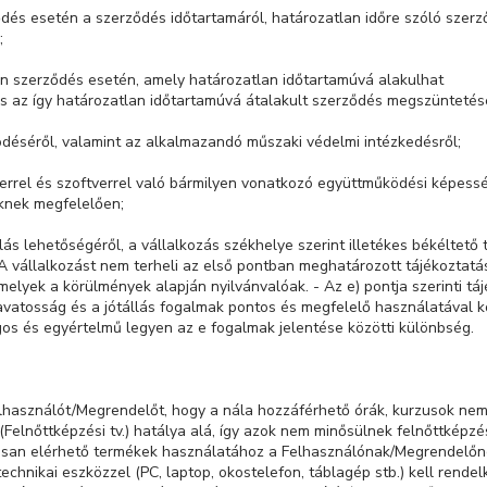
ződés esetén a szerződés időtartamáról, határozatlan időre szóló szer
;
yan szerződés esetén, amely határozatlan időtartamúvá alakulhat
, és az így határozatlan időtartamúvá átalakult szerződés megszüntetésé
ködéséről, valamint az alkalmazandó műszaki védelmi intézkedésről;
dverrel és szoftverrel való bármilyen vonatkozó együttműködési képessé
knek megfelelően;
ulás lehetőségéről, a vállalkozás székhelye szerint illetékes békéltető 
 A vállalkozást nem terheli az első pontban meghatározott tájékoztatá
elyek a körülmények alapján nyilvánvalóak. - Az e) pontja szerinti táj
avatosság és a jótállás fogalmak pontos és megfelelő használatával 
os és egyértelmű legyen az e fogalmak jelentése közötti különbség.
elhasználót/Megrendelőt, hogy a nála hozzáférhető órák, kurzusok nem
 (Felnőttképzési tv.) hatálya alá, így azok nem minősülnek felnőttképz
tálisan elérhető termékek használatához a Felhasználónak/Megrendelőn
echnikai eszközzel (PC, laptop, okostelefon, táblagép stb.) kell rende