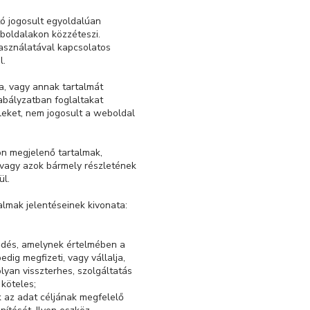
tó jogosult egyoldalúan
boldalakon közzéteszi.
asználatával kapcsolatos
l.
a, vagy annak tartalmát
abályzatban foglaltakat
leket, nem jogosult a weboldal
on megjelenő tartalmak,
 vagy azok bármely részletének
ül.
almak jelentéseinek kivonata:
ződés, amelynek értelmében a
edig megfizeti, vagy vállalja,
lyan visszterhes, szolgáltatás
 köteles;
k az adat céljának megfelelő