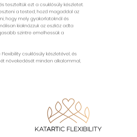
 teszteltük ezt a csuklósúly készletet.
eszteni a tested, hozd magaddal az
i, hogy mely gyakorlatoknál és
álisan kiaknázzuk az eszköz adta
asabb szintre emelhessük a
lexibility csuklósúly készletével, és
nlét növekedését minden alkalommal,