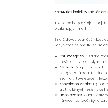
KatARTic Flexibility Láb-és csu
Tökéletes kiegészítője a hajlé
workshopjainknak!
Ez a 2 db-os csuklósúly készle
kényelmes és praktikus viselete
Csúszásgátló
: A szilárd rö
révén a súlyok a helyükön 
Állítható
: A tépőzáras kiala
és egyszerű beállítását a m
számára tökéletesen illeszke
Kényelmes viselet
: Ergonom
alatt is kényelmesen viselhe
Hőelvezetés
: Az innovatív 
hűvösen tartását, így elkerü