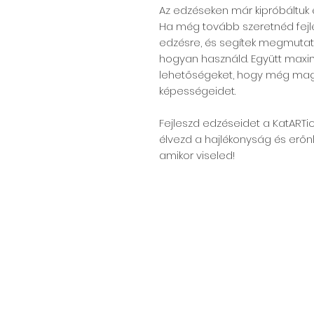
Az edzéseken már kipróbáltuk és
Ha még tovább szeretnéd fejl
edzésre, és segítek megmutatn
hogyan használd. Együtt maxim
lehetőségeket, hogy még mag
képességeidet.
Fejleszd edzéseidet a KatARTic F
élvezd a hajlékonyság és erő
amikor viseled!