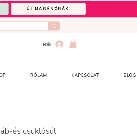
ÚJ MAGÁNÓRÁK
Bejelentkezés
OP
RÓLAM
KAPCSOLAT
BLOG
Láb-és csuklósúl