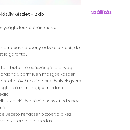
Praktikus és h
ÁSZF
edzés intenzi
Szállítás
klósúly Készlet - 2 db
miközben a sta
-Foxpost automat
figyel.
konyságfejlesztő óráinknak és
A raktáron lévő 
Sokoldalú felh
belül kerülnek kis
hajlékonyságfe
termékek 20-25 m
otthoni, akár 
t nemcsak hatékony edzést biztosít, de
kiszállításra.
Anyag
: Szilik
t is garantál.
acél/Tépőzára
gzítést biztosító csúszásgátló anyag
Szín
: Rózsaszí
maradnak, bármilyen mozgás közben.
500 gr/db
kítás lehetővé teszi a csuklósúlyok gyors
egfelelő méretre, így mindenki
dik.
ikus kialakítása révén hosszú edzések
tő.
hőelvezető rendszer biztosítja a kéz
lve a kellemetlen izzadást