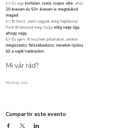
👉 Ez egy 
kortalan, szexi, csajos vibe
, ahol 
20 évesen és 50+ évesen is megtalálod 
magad
.
👉 Itt nincs „nem vagyok elég hajlékony”. 
Pont itt tanulod meg, hogy 
elég vagy úgy, 
ahogy vagy
.
👉 És igen, itt lesznek pillanatok, amikor 
megizzadsz, felszabadulsz, nevetve nyúlsz 
túl a saját határaidon
.
Mi vár rád?
Mostrar más
Compartir este evento