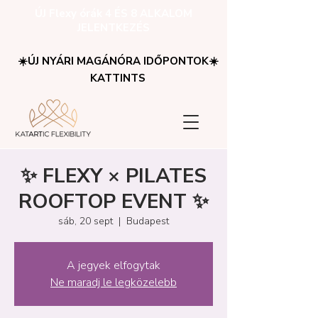
ÚJ Flexy órák 4 ÉS 8 ALKALOM
JELENTKEZÉS
☀️ÚJ NYÁRI MAGÁNÓRA IDŐPONTOK☀️
KATTINTS
✨ FLEXY × PILATES
ROOFTOP EVENT ✨
sáb, 20 sept
  |  
Budapest
A jegyek elfogytak
Ne maradj le legközelebb