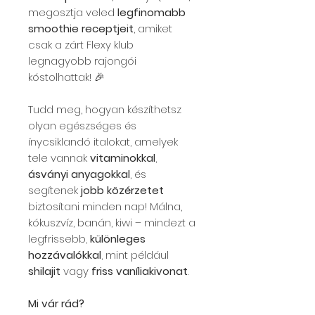
megosztja veled
legfinomabb
smoothie receptjeit
, amiket
csak a zárt Flexy klub
legnagyobb rajongói
kóstolhattak! 🎉
Tudd meg, hogyan készíthetsz
olyan egészséges és
ínycsiklandó italokat, amelyek
tele vannak
vitaminokkal
,
ásványi anyagokkal
, és
segítenek
jobb közérzetet
biztosítani minden nap! Málna,
kókuszvíz, banán, kiwi – mindezt a
legfrissebb,
különleges
hozzávalókkal
, mint például
shilajit
vagy
friss vaníliakivonat
.
Mi vár rád?