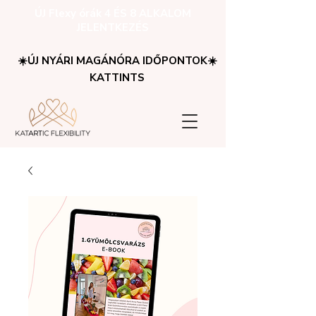
ÚJ Flexy órák 4 ÉS 8 ALKALOM
JELENTKEZÉS
☀️ÚJ NYÁRI MAGÁNÓRA IDŐPONTOK☀️
KATTINTS