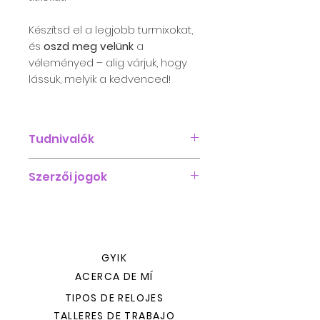
Készítsd el a legjobb turmixokat,
és
oszd meg velünk
a
véleményed – alig várjuk, hogy
lássuk, melyik a kedvenced!
Tudnivalók
Formátum: PDF
Szerzői jogok
Méret: 22 MB
A tartalom jogvédett,
továbbadása engedélyköteles
(erről érdeklődni az
info@katarticflexy.net címen
GYIK
lehet)
ACERCA DE MÍ
TIPOS DE RELOJES
TALLERES DE TRABAJO