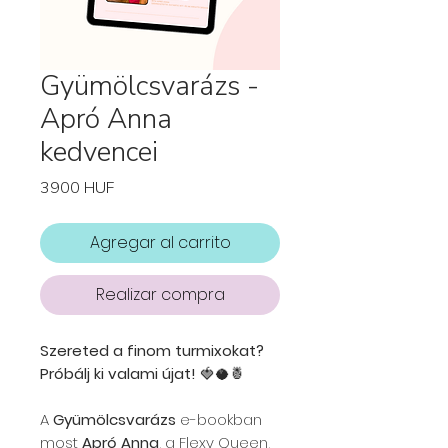
Gyümölcsvarázs -
Apró Anna
kedvencei
Precio
3900 HUF
Agregar al carrito
Realizar compra
Szereted a finom turmixokat?
Próbálj ki valami újat!
🍓🥥🍍
A
Gyümölcsvarázs
e-bookban
most
Apró Anna
, a Flexy Queen,