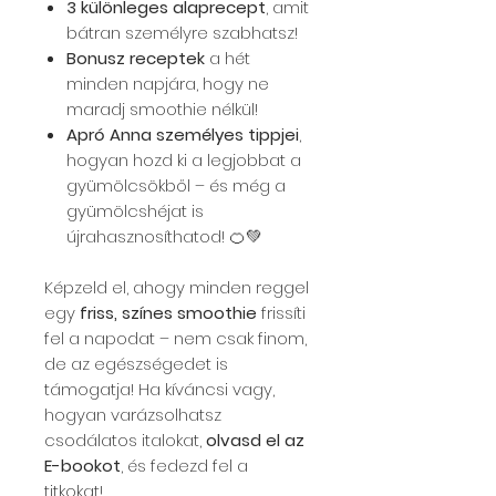
3 különleges alaprecept
, amit
bátran személyre szabhatsz!
Bonusz receptek
a hét
minden napjára, hogy ne
maradj smoothie nélkül!
Apró Anna személyes tippjei
,
hogyan hozd ki a legjobbat a
gyümölcsökből – és még a
gyümölcshéjat is
újrahasznosíthatod! 🍊💚
Képzeld el, ahogy minden reggel
egy
friss, színes smoothie
frissíti
fel a napodat – nem csak finom,
de az egészségedet is
támogatja! Ha kíváncsi vagy,
hogyan varázsolhatsz
csodálatos italokat,
olvasd el az
E-bookot
, és fedezd fel a
titkokat!