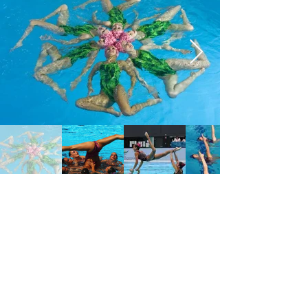
Csatlakozás
Hiányzik valami, de mindenre vágysz?
Kapcsolódj az álmaidhoz, gyere el
hozzánk. Miért ne sikerülne ma nagyot
fejlődnöd?! Minden területen fejlesztünk,
intenzíven, álmaid megközelítése
garantált.