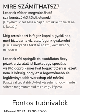
MIRE SZÁMÍTHATSZ?
Lesznek vízben megvalósítható
szinkonúszóktól látott elemek!
(Figyelem, vizes lesz a hajad, sminkkel frizuval ne
is készülj)
Még orrcsipeszt is fogsz kapni a gyakikhoz,
mert biztosan a víz alatt fogunk gyakorolni
(Csilla megtanít Titeket lélegezni, kiemelkedni,
mindenre!)
Lesznek vízi spárgák és csodálatos flexy
pózok a víz alatt is! Ezeket egy speciális
vízálló gopro kamerával fogjuk fotózni is, ezért
nem is kétség, hogy ez a legextrémebb és
leglátványosabb workshop elé nézünk!
(Csillával legalább 3-4-el készülünk, hogy minden
szinten megmutathasd mire vagy képes)
Fontos tudnivalók
Időpont 07.31. 17:30-20:00