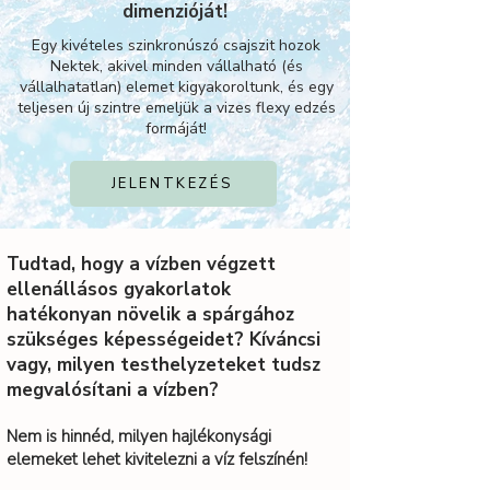
dimenzióját!
Egy kivételes szinkronúszó csajszit hozok
Nektek, akivel minden vállalható (és
vállalhatatlan) elemet kigyakoroltunk, és egy
teljesen új szintre emeljük a vizes flexy edzés
formáját!
JELENTKEZÉS
Tudtad, hogy a vízben végzett
ellenállásos gyakorlatok
hatékonyan növelik a spárgához
szükséges képességeidet?
Kíváncsi
vagy, milyen testhelyzeteket tudsz
megvalósítani a vízben?
Nem is hinnéd, milyen hajlékonysági
elemeket lehet kivitelezni a víz felszínén!