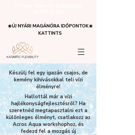
ÚJ Flexy órák 4 ÉS 8 ALKALOM
JELENTKEZÉS
☀️ÚJ NYÁRI MAGÁNÓRA IDŐPONTOK☀️
KATTINTS
Készülj fel egy igazán csajos, de
kemény kihívásokkal teli vízi
élményre!
Hallottál már a vízi
hajlékonyságfejlesztésről? Ha
szeretnéd megtapasztalni ezt a
különleges élményt, csatlakozz az
Acros Aqua workshophoz, és
fedezd fel a mozgás új