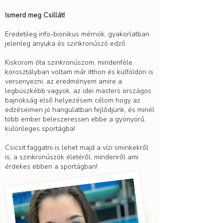
Ismerd meg Csillát!
Eredetileg info-bionikus mérnök, gyakorlatban
jelenleg anyuka és szinkronúszó edző.
Kiskorom óta szinkronúszom, mindenféle
korosztályban voltam már itthon és külföldön is
versenyezni, az eredményem amire a
legbüszkébb vagyok, az idei masters országos
bajnokság első helyezésem célom hogy az
edzéseimen jó hangulatban fejlődjünk, és minél
több ember beleszeressen ebbe a gyönyörű,
különleges sportágba!
Csicsit faggatni is lehet majd a vízi sminkekről
is, a szinkronúszók életéről, mindenről ami
érdekes ebben a sportágban!