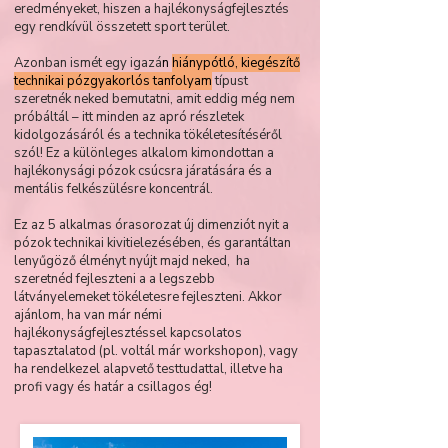
eredményeket, hiszen a hajlékonyságfejlesztés
egy rendkívül összetett sport terület.
Azonban ismét egy igazá
n
hiánypótló, kiegészítő
technikai pózgyakorlós tanfolyam
típust
szeretnék neked bemutatni, amit eddig még nem
próbáltál – itt minden az apró részletek
kidolgozásáról és a technika tökéletesítéséről
szól! Ez a különleges alkalom kimondottan a
hajlékonysági pózok csúcsra járatására és a
mentális felkészülésre koncentrál.
Ez az 5 alkalmas órasorozat új dimenziót nyit a
pózok technikai kivitielezésében, és garantáltan
lenyűgöző élményt nyújt majd neked, ha
szeretnéd fejleszteni a a legszebb
látványelemeket tökéletesre fejleszteni.
Akkor
ajánlom, ha van már némi
hajlékonyságfejlesztéssel kapcsolatos
tapasztalatod (pl. voltál már workshopon)
, vagy
ha rendelkezel alapvető testtudattal, illetve ha
profi vagy és határ a csillagos ég!