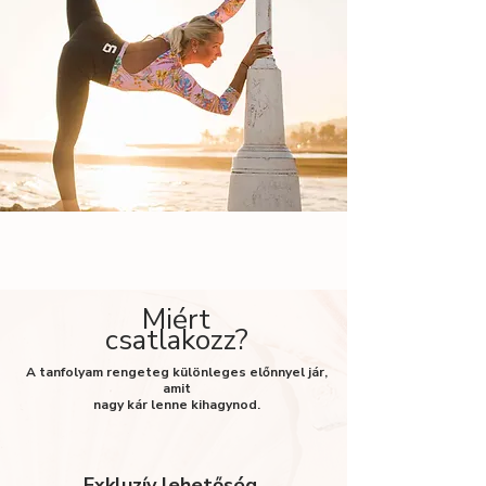
Miért
csatlakozz?
A
tanfolyam rengeteg különleges előnnyel jár,
amit
nagy kár lenne kihagynod.
Exkluzív lehetőség