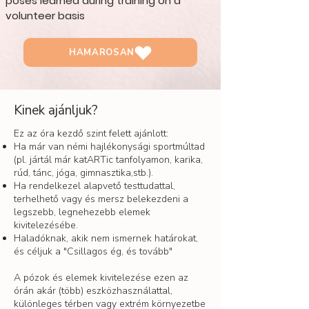
poses learned during training on a
volunteer basis
HAMAROSAN
Kinek ajánljuk?
Ez az óra kezdő szint felett ajánlott:
Ha már van némi hajlékonysági sportmúltad
(pl. jártál már katARTic tanfolyamon, karika,
rúd, tánc, jóga, gimnasztika,stb.).
Ha rendelkezel alapvető testtudattal,
terhelhető vagy és mersz belekezdeni a
legszebb, legnehezebb elemek
kivitelezésébe.
Haladóknak, akik nem ismernek határokat,
és céljuk a "Csillagos ég, és tovább"
A pózok és elemek kivitelezése ezen az
órán akár (több) eszközhasználattal,
különleges térben vagy extrém környezetbe