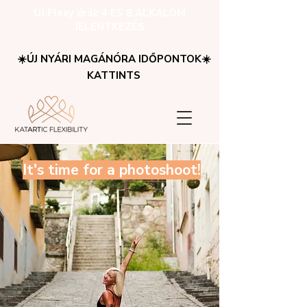
ÚJ Flexy órák 4 ÉS 8 ALKALOM
JELENTKEZÉS
☀️ÚJ NYÁRI MAGÁNÓRA IDŐPONTOK☀️
KATTINTS
It's time for a photoshoot!