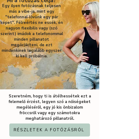
Mi a fotózás célja?
Egy ilyen fotózásnak teljesen
más a vibe-ja, mint egy
"telefonnal lövünk egy pár
képet". Félreértés ne essék, én
nagyon flexibilis vagy (szó
szerint) imádok a telefonommal
minden pillanatot
megörökíteni, de ezt
mindenkinek legalább egyszer
ki kell próbálnia.
Szeretném, hogy ti is átélhessétek ezt a
felemelő érzést, legyen szó a nőiségeket
megéléséről, egy jó kis önbizalom
fröccsről vagy egy számotokra
meghatározó pillanatról.
RÉSZLETEK A FOTÓZÁSRÓL