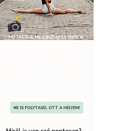
MUTASSUK MEG BUDAPESTNEK A
FLEXYZÉS CSODÁS VILÁGÁT!
Akik járnak az óráimra, vagy ismernek engem
tudják, hogy az órákon kívül is nagy hangsúlyt
fektetek exkluzív workshopok és események
szervezésére. Hiszem, hogy a Flexy közösség
érzelmi és értelmi része nem csak az órákon
zajlik.
Szeretem a minőségi időmet a Flexy
csajokkal tölteni, és olyan programokat
szervezni, amelyek nemcsak testileg, hanem
lelkileg is feltöltenek, motiválnak, és
boldoggá tesznek minket.
NE IS FOLYTASD, OTT A HELYEM!