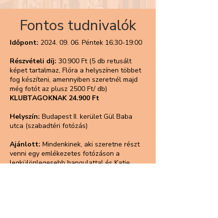
Fontos tudnivalók
Időpont:
2024. 09. 06
. Péntek 16:30-19:00
Részvételi díj:
30.900 Ft (5 db retusált
képet tartalmaz, Flóra a helyszínen többet
fog készíteni, amennyiben szeretnél majd
még fotót az plusz 2500 Ft/ db)
KLUBTAGOKNAK 24.900 Ft
Helyszín:
Budapest II. kerület Gül Baba
utca (szabadtéri fotózás)
Ajánlott:
Mindenkinek, aki szeretne részt
venni egy emlékezetes fotózáson a
legkülönlegesebb hangulattal és Katie
asszisztálásával