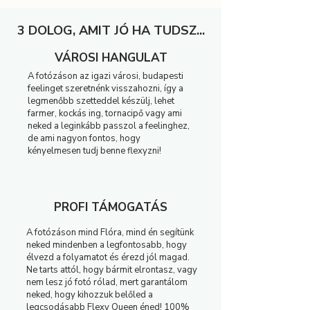
3 DOLOG, AMIT JÓ HA TUDSZ...
VÁROSI HANGULAT
A fotózáson az igazi városi, budapesti
feelinget szeretnénk visszahozni, így a
legmenőbb szetteddel készülj, lehet
farmer, kockás ing, tornacipő vagy ami
neked a leginkább passzol a feelinghez,
de ami nagyon fontos, hogy
kényelmesen tudj benne flexyzni!
PROFI TÁMOGATÁS
A fotózáson mind Flóra, mind én segítünk
neked mindenben a legfontosabb, hogy
élvezd a folyamatot és érezd jól magad.
Ne tarts attól, hogy bármit elrontasz, vagy
nem lesz jó fotó rólad, mert garantálom
neked, hogy kihozzuk belőled a
legcsodásabb Flexy Queen éned! 100%