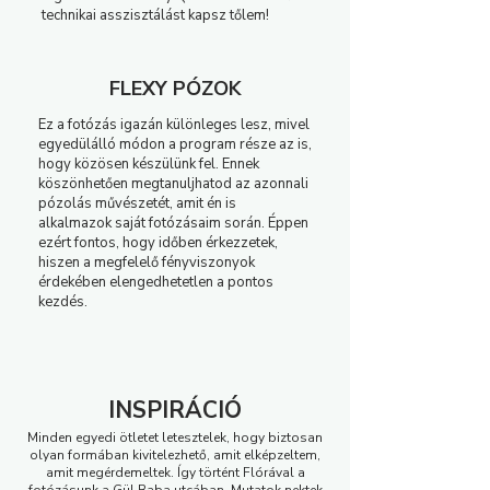
technikai asszisztálást kapsz tőlem!
FLEXY PÓZOK
Ez a fotózás igazán különleges lesz, mivel
egyedülálló módon a program része az is,
hogy közösen készülünk fel. Ennek
köszönhetően megtanuljhatod az azonnali
pózolás művészetét, amit én is
alkalmazok saját fotózásaim során. Éppen
ezért fontos, hogy időben érkezzetek,
hiszen a megfelelő fényviszonyok
érdekében elengedhetetlen a pontos
kezdés.
INSPIRÁCIÓ
Minden egyedi ötletet letesztelek, hogy biztosan
olyan formában kivitelezhető, amit elképzeltem,
amit megérdemeltek. Így történt Flórával a