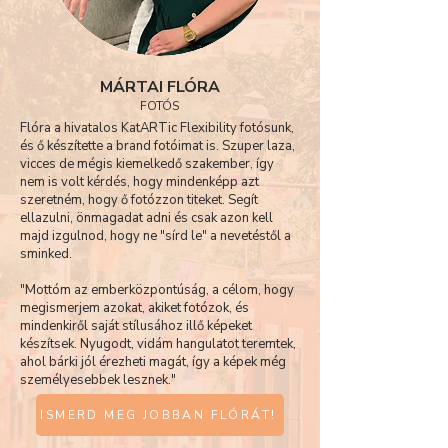
MÁRTAI FLÓRA
FOTÓS
Flóra a hivatalos KatARTic Flexibility fotósunk,
és ő készítette a brand fotóimat is. Szuper laza,
vicces de mégis kiemelkedő szakember, így
nem is volt kérdés, hogy mindenképp azt
szeretném, hogy ő fotózzon titeket. Segít
ellazulni, önmagadat adni és csak azon kell
majd izgulnod, hogy ne "sírd le" a nevetéstől a
sminked.
"Mottóm az emberközpontúság, a célom, hogy
megismerjem azokat, akiket fotózok, és
mindenkiről saját stílusához illő képeket
készítsek. Nyugodt, vidám hangulatot teremtek,
ahol bárki jól érezheti magát, így a képek még
személyesebbek lesznek."
ISMERD MEG JOBBAN FLÓRÁT!