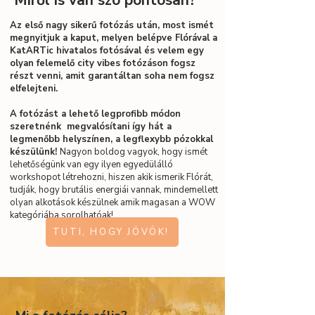
Miről is van szó pontosan?
Az első nagy sikerű fotózás után, most ismét
megnyitjuk a kaput, melyen belépve Flórával a
KatARTic hivatalos fotósával és velem egy
olyan felemelő city vibes fotózáson fogsz
részt venni, amit garantáltan soha nem fogsz
elfelejteni.
A fotózást a lehető legprofibb módon
szeretnénk megvalósítani így hát a
legmenőbb helyszínen, a legflexybb pózokkal
készülünk!
Nagyon boldog vagyok, hogy ismét
lehetőségünk van egy ilyen egyedülálló
workshopot létrehozni, hiszen akik ismerik Flórát,
tudják, hogy brutális energiái vannak, mindemellett
olyan alkotások készülnek amik magasan a WOW
kategóriába sorolhatóak!
TUTI, HOGY JÖVÖK!