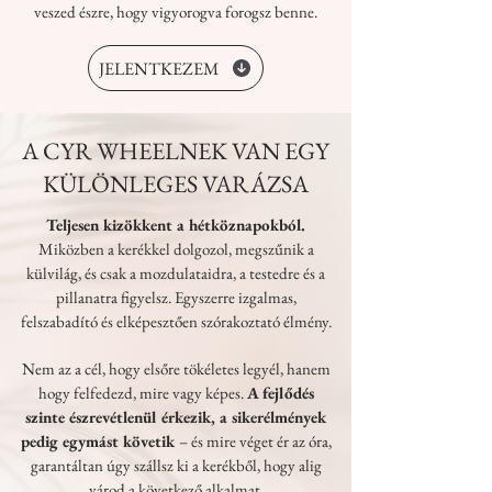
veszed észre, hogy vigyorogva forogsz benne.
JELENTKEZEM
A CYR WHEELNEK VAN EGY
KÜLÖNLEGES VARÁZSA
Teljesen kizökkent a hétköznapokból.
Miközben a kerékkel dolgozol, megszűnik a
külvilág, és csak a mozdulataidra, a testedre és a
pillanatra figyelsz. Egyszerre izgalmas,
felszabadító és elképesztően szórakoztató élmény.
Nem az a cél, hogy elsőre tökéletes legyél, hanem
hogy felfedezd, mire vagy képes.
A fejlődés
szinte észrevétlenül érkezik, a sikerélmények
pedig egymást követik
– és mire véget ér az óra,
garantáltan úgy szállsz ki a kerékből, hogy alig
várod a következő alkalmat.