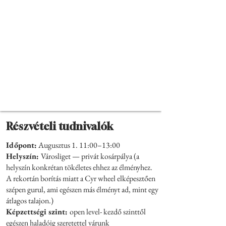
Részvételi tudnivalók
Időpont:
Augusztus 1. 11:00–13:00
Helyszín:
Városliget — privát kosárpálya (a
helyszín konkrétan tökéletes ehhez az élményhez.
A rekortán borítás miatt a Cyr wheel elképesztően
szépen gurul, ami egészen más élményt ad, mint egy
átlagos talajon.)
Képzettségi szint:
open level- kezdő szinttől
egészen haladóig szeretettel várunk​