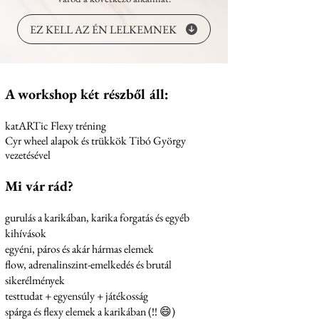
EZ KELL AZ ÉN LELKEMNEK
A workshop két részből áll:
katARTic Flexy tréning
Cyr wheel alapok és trükkök Tibó György
vezetésével
Mi vár rád?
gurulás a karikában, karika forgatás és egyéb
kihívások
egyéni, páros és akár hármas elemek
flow, adrenalinszint-emelkedés és brutál
sikerélmények
testtudat + egyensúly + játékosság
spárga és flexy elemek a karikában (!! 😄)