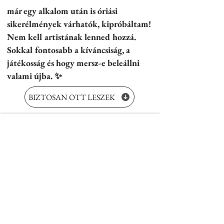
már egy alkalom után is óriási
sikerélmények várhatók, kipróbáltam!
Nem kell artistának lenned hozzá.
Sokkal fontosabb a kíváncsiság, a
játékosság és hogy mersz-e beleállni
valami újba. ✨
BIZTOSAN OTT LESZEK