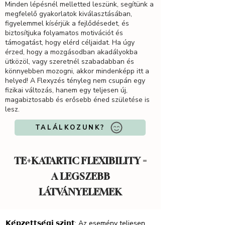
Minden lépésnél melletted leszünk, segítünk a
megfelelő gyakorlatok kiválasztásában,
figyelemmel kísérjük a fejlődésedet, és
biztosítjuka folyamatos motivációt és
támogatást, hogy elérd céljaidat. Ha úgy
érzed, hogy a mozgásodban akadályokba
ütközöl, vagy szeretnél szabadabban és
könnyebben mozogni, akkor mindenképp itt a
helyed! A Flexyzés tényleg nem csupán egy
fizikai változás, hanem egy teljesen új,
magabiztosabb és erősebb éned születése is
lesz.
TALÁLKOZUNK?
TE+KATARTIC FLEXIBILITY =
A LEGSZEBB
LÁTVÁNYELEMEK
𝗞𝗲́𝗽𝘇𝗲𝘁𝘁𝘀𝗲́𝗴𝗶 𝘀𝘇𝗶𝗻𝘁: Az esemény teljesen