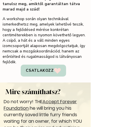
tanulsz meg, amiktől garantáltan tátva
marad majd a szád!
A workshop során olyan technikával
ismerkedhetsz meg, amelyek lehetővé teszik,
hogy a fejlődésed mérése konkrétan
centiméterekben is nyomon követhető legyen.
A csípő, a hát és a váll minden egyes
izomcsoportját alaposan megdolgoztatjuk, így
nemcsak a mozgáskoordinációd, hanem az
erőnléted és rugalmasságod is látványosan
fejlődik.
CSATLAKOZZ
Mire számíthatsz?
Do not worry! THE
Accept Forever
Foundation
he will bring you his
currently saved little furry friends
waiting for an owner, for which YOU