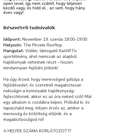
open level, így nem számít, hogy teljesen
kezdő vagy, és hidd el... az sem, hogy hány
éves vagy!
𝗥𝗲́𝘀𝘇𝘃𝗲́𝘁𝗲𝗹𝗶 𝘁𝘂𝗱𝗻𝗶𝘃𝗮𝗹𝗼́𝗸:
Időpont:
November 19.
szerda 18:00-19:00
Helyszín:
The Pirvate Rooftop
Hangulat:
Vidám, támogató KatARTic
sportélmény, ahol nemcsak az alapból
hajlékonyak vehetnek részt – hiszen
mindannyian fejlődni jöttünk!
Ha úgy érzed, hogy merevséged gátolja a
fejlődésedet, és szeretnél magabiztosan
nekivágni a komolyabb hajlékonyság-
fejlesztésnek, akkor ez az óra neked szól! Már
egy alkalom is csodákra képes. Próbáld ki, és
tapasztald meg, milyen érzés az, amikor a
merevség és kötöttség eltűnik, és a
magabiztosságod nő!
A HELYEK SZÁMA KORLÁTOZOTT!