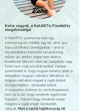
Katie
Katie vagyok, a KatARTic Flexibility
megálmodója!
A KatARTic számomra nem egy
edzésprogram. Inkább egy tér, ahol újra
kapcsolódhatsz önmagaddal – ahol a
mozdulatokon keresztül tanulod meg,
milyen az, amikor végre nem akarsz
kisebbnek látszani, mint aki valójában vagy.
Ezért nem csak pózokat tanítok, hanem
szemléletet is: hogy hogyan lehetsz jelen a
testedben, hogyan válhatsz láthatóvá, és
hogyan rakhatod magad a saját életed
középpontjába – bűntudat nélkül.
A csoportos óráimon és workshopjaimon
nem az a cél, hogy mindenki egyformán
hajoljon – hanem hogy mindenki merje
megélni a saját erejét, lendületét,
stílusát.
Mert a valódi hajlékonyság ott