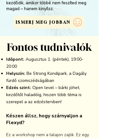
kezdődik, amikor többé nem feszíted meg
magad – hanem kinyílsz.
ISMERJ MEG JOBBAN
Fontos tudnivalók
Időpont:
Augusztus 1. (péntek), 19:00-
20:00
Helyszín:
Be Strong Kondipark, a Dagály
fürdő szomszédságában
Edzés szint:
Open level – bárki jöhet,
kezdőtől haladóig, hiszen több téma is
szerepel a az edzéstervben!
Készen állsz, hogy szárnyaljon a
Flexyd?
Ez a workshop nem a talajon zajlik. Ez egy