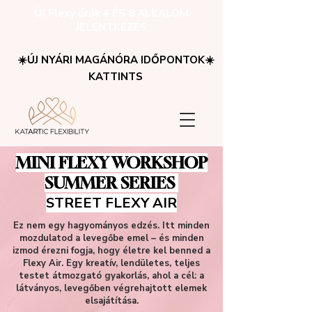
ÚJ Flexy órák 4 ÉS 8 ALKALOM
JELENTKEZÉS
☀️ÚJ NYÁRI MAGÁNÓRA IDŐPONTOK☀️
KATTINTS
MINI FLEXY WORKSHOP
SUMMER SERIES
STREET FLEXY AIR
Ez nem egy hagyományos edzés. Itt minden
mozdulatod a levegőbe emel – és minden
izmod érezni fogja, hogy életre kel benned a
Flexy Air. Egy kreatív, lendületes, teljes
testet átmozgató gyakorlás, ahol a cél: a
látványos, levegőben végrehajtott elemek
elsajátítása.