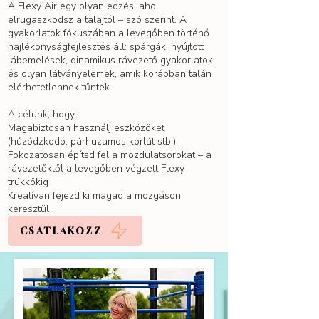
A Flexy Air egy olyan edzés, ahol
elrugaszkodsz a talajtól – szó szerint. A
gyakorlatok fókuszában a levegőben történő
hajlékonyságfejlesztés áll: spárgák, nyújtott
lábemelések, dinamikus rávezető gyakorlatok
és olyan látványelemek, amik korábban talán
elérhetetlennek tűntek.
A célunk, hogy:
Magabiztosan használj eszközöket
(húzódzkodó, párhuzamos korlát stb.)
Fokozatosan építsd fel a mozdulatsorokat – a
rávezetőktől a levegőben végzett Flexy
trükkökig
Kreatívan fejezd ki magad a mozgáson
keresztül
CSATLAKOZZ