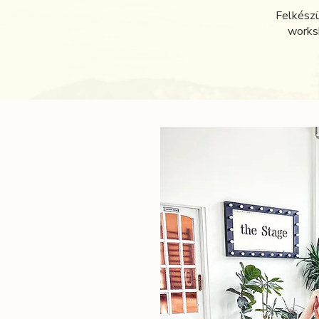
Felkészü
worksh