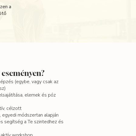
ezen a
ötő
z eseményen?
képzés (egybe, vagy csak az
sz)
elsajátítása, elemek és póz
ív, célzott
, egyedi módszertan alapján
s segítség a Te szintedhez és
 aktív workshop