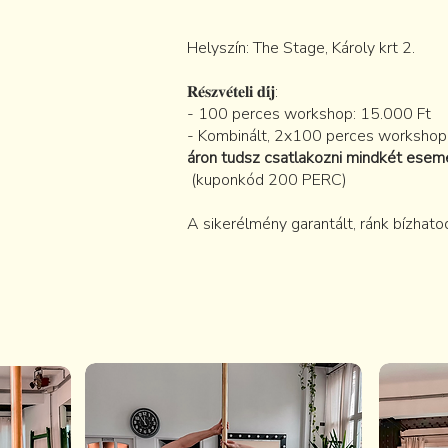
Helyszín: The Stage, Károly krt 2.
𝐑𝐞́𝐬𝐳𝐯𝐞́𝐭𝐞𝐥𝐢 𝐝𝐢́𝐣:
- 100 perces workshop: 15.000 Ft
- Kombinált, 2x100 perces workshop
áron tudsz csatlakozni mindkét esem
(kuponkód 200 PERC)
A sikerélmény garantált, ránk bízhato