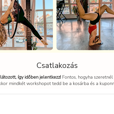
Csatlakozás
átozott, így időben jelentkezz!
​ Fontos, hogyha szeretné
kkor mindkét workshopot tedd be a kosárba és a kupon