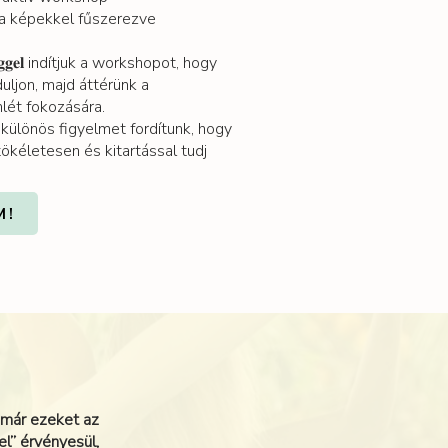
a képekkel fűszerezve
𝐫𝐞́𝐧𝐢𝐧𝐠𝐠𝐞𝐥 indítjuk a workshopot, hogy
uljon, majd áttérünk a
ét fokozására.
különös figyelmet fordítunk, hogy
ökéletesen és kitartással tudj
M!
 már ezeket az
el” érvényesül,