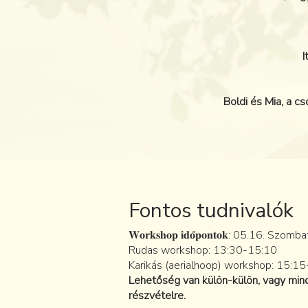
I
Boldi és Mia, a cs
Fontos tudnivalók
𝐖𝐨𝐫𝐤𝐬𝐡𝐨𝐩 𝐢𝐝𝐨̋𝐩𝐨𝐧𝐭𝐨𝐤: 05.16. Szomba
Rudas workshop: 13:30-15:10
Karikás (aerialhoop) workshop: 15:1
Lehetőség van külön-külön, vagy mi
részvételre.