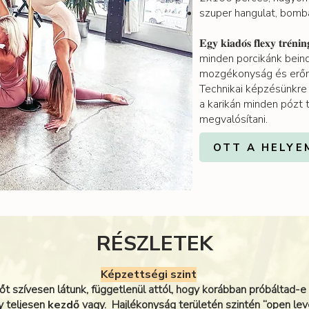
szuper hangulat, bomb
𝐄𝐠𝐲 𝐤𝐢𝐚𝐝𝐨́𝐬 𝐟𝐥𝐞𝐱𝐲 𝐭
minden porcikánk beind
mozgékonyság és erőnl
Technikai képzésünkre 
a karikán minden pózt t
megvalósítani.
OTT A HELYE
RÉSZLETEK
Képzettségi szint
t szívesen látunk, függetlenül attól, hogy korábban próbáltad-e
y teljesen
kezdő
vagy. Hajlékonyság területén szintén “open lev