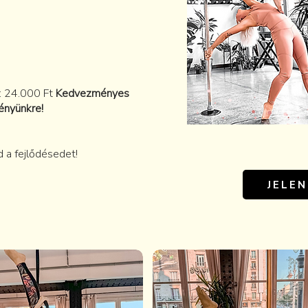
: 24.000 Ft
Kedvezményes
ényünkre!
d a fejlődésedet!
JELE