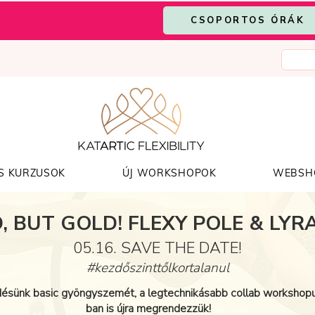
CSOPORTOS ÓRÁK
S KURZUSOK
ÚJ WORKSHOPOK
WEBSH
, BUT GOLD! FLEXY POLE & LYRA
05.16. SAVE THE DATE!
#kezdőszinttőlkortalanul
ésünk basic gyöngyszemét, a legtechnikásabb collab worksho
ban is újra megrendezzük!