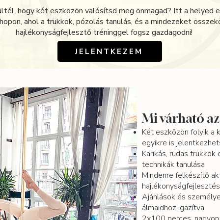
ltél, hogy két eszközön valósítsd meg önmagad? Itt a helyed 
opon, ahol a trükkök, pózolás tanulás, és a mindezeket összek
hajlékonyságfejlesztő tréninggel fogsz gazdagodni!
JELENTKEZEM
Mi várható a
Két eszközön folyik a 
egyikre is jelentkezhet
Karikás, rudas trükkök 
technikák tanulása
Mindenre felkészítő akt
hajlékonyságfejlesztés
Ajánlások és személye
álmaidhoz igazítva
2x100 perces, nagyon