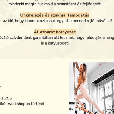
mindenki megtalálja majd a számítását és fejlődését!
Önkifejezés és szakmai támogatás
tt az idő, hogy kibontakoztassuk együtt a benned rejlő művészt!
Állatbarát környezet
óváló szívderítőink garantáltan ott lesznek, hogy feldobják a han
is a kutyusodat!
t
5-16:55
ndkét workshopon történő