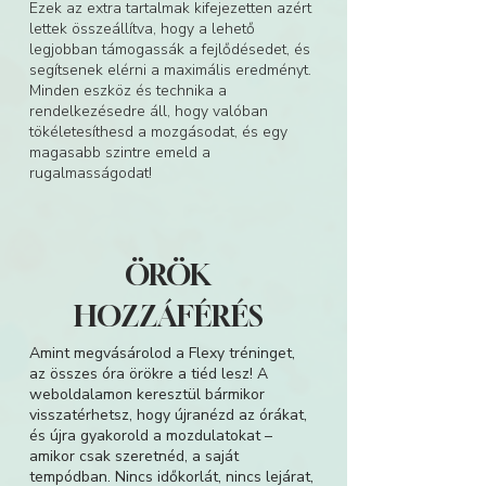
Ezek az extra tartalmak kifejezetten azért
lettek összeállítva, hogy a lehető
legjobban támogassák a fejlődésedet, és
segítsenek elérni a maximális eredményt.
Minden eszköz és technika a
rendelkezésedre áll, hogy valóban
tökéletesíthesd a mozgásodat, és egy
magasabb szintre emeld a
rugalmasságodat!
ÖRÖK
HOZZÁFÉRÉS
Amint megvásárolod a Flexy tréninget,
az összes óra örökre a tiéd lesz! A
weboldalamon keresztül bármikor
visszatérhetsz, hogy újranézd az órákat,
és újra gyakorold a mozdulatokat –
amikor csak szeretnéd, a saját
tempódban. Nincs időkorlát, nincs lejárat,