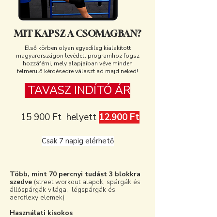
MIT KAPSZ A CSOMAGBAN?
Első körben olyan egyedileg kialakított
magyarországon levédett programhoz fogsz
hozzáférni, mely alapjaiban véve minden
felmerülő kérdésedre választ ad majd neked!
TAVASZ INDÍTÓ ÁR
15 900 Ft helyett
12.900 Ft
Csak 7 napig elérhető
Több, mint 70 percnyi tudást 3 blokkra
szedve
(street workout alapok, spárgák és
állóspárgák világa, légspárgák és
aeroflexy elemek)
Használati kisokos