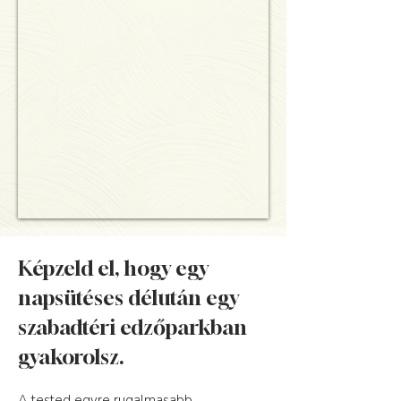
Képzeld el, hogy egy
napsütéses délután egy
szabadtéri edzőparkban
gyakorolsz.
A tested egyre rugalmasabb.