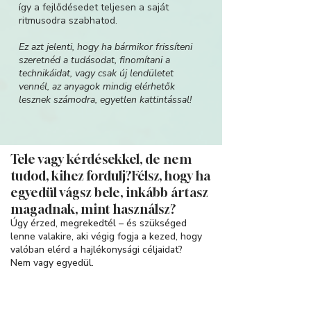
így a fejlődésedet teljesen a saját
ritmusodra szabhatod.
Ez azt jelenti, hogy ha bármikor frissíteni
szeretnéd a tudásodat, finomítani a
technikáidat, vagy csak új lendületet
vennél, az anyagok mindig elérhetők
lesznek számodra, egyetlen kattintással!
Tele vagy kérdésekkel, de nem
tudod, kihez fordulj?Félsz, hogy ha
egyedül vágsz bele, inkább ártasz
magadnak, mint használsz?
Úgy érzed, megrekedtél – és szükséged
lenne valakire, aki végig fogja a kezed, hogy
valóban elérd a hajlékonysági céljaidat?
Nem vagy egyedül.
Sokan voltak pontosan ugyanebben a
helyzetben – mielőtt rátaláltak a KatARTic