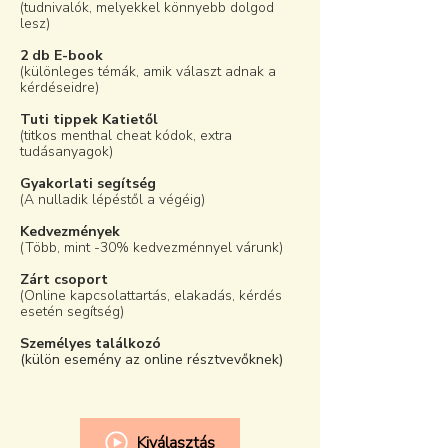
(tudnivalók, melyekkel könnyebb dolgod
lesz)
2 db E-book
(különleges témák, amik választ adnak a
kérdéseidre)
Tuti tippek Katietől
(titkos menthal cheat kódok, extra
tudásanyagok)
Gyakorlati segítség
​(A nulladik lépéstől a végéig)
Kedvezmények
​(Több, mint -30% kedvezménnyel várunk)
Zárt csoport
(Online kapcsolattartás, elakadás, kérdés
esetén segítség)
Személyes találkozó
(külön esemény az online résztvevőknek)
Kiválasztás