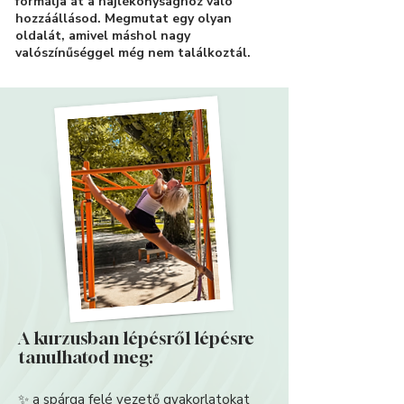
formálja át a hajlékonysághoz való
hozzáállásod. Megmutat egy olyan
oldalát, amivel máshol nagy
valószínűséggel még nem találkoztál.
A kurzusban lépésről lépésre
tanulhatod meg:
✨ a spárga felé vezető gyakorlatokat