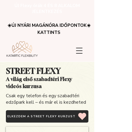
ÚJ Flexy órák 4 ÉS 8 ALKALOM
JELENTKEZÉS
☀️ÚJ NYÁRI MAGÁNÓRA IDŐPONTOK☀️
KATTINTS
STREET FLEXY
A világ első szabadtéri Flexy
videós kurzusa
Csak egy telefon és egy szabadtéri
edzőpark kell – és már el is kezdheted
ELKEZDEM A STREET FLEXY KURZUST