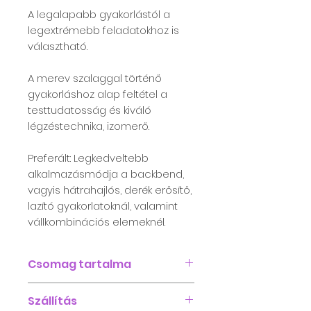
A legalapabb gyakorlástól a
legextrémebb feladatokhoz is
választható.
A merev szalaggal történő
gyakorláshoz alap feltétel a
testtudatosság és kiváló
légzéstechnika, izomerő.
Preferált: Legkedveltebb
alkalmazásmódja a backbend,
vagyis hátrahajlós, derék erősítő,
lazító gyakorlatoknál, valamint
vállkombinációs elemeknél.
Csomag tartalma
1db heveder (merev szalag,
Szállítás
bújtatós rögzítővel)