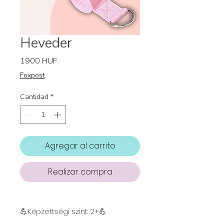
Heveder
Precio
1900 HUF
Foxpost
Cantidad
*
Agregar al carrito
Realizar compra
💪Képzettségi szint: 2+💪