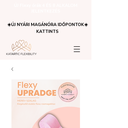
ÚJ Flexy órák 4 ÉS 8 ALKALOM
JELENTKEZÉS
☀️ÚJ NYÁRI MAGÁNÓRA IDŐPONTOK☀️
KATTINTS