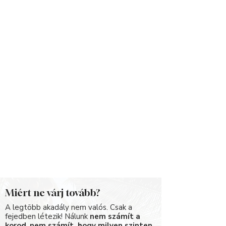
Miért ne várj tovább?
A legtöbb akadály nem valós. Csak a
fejedben létezik! Nálunk
nem számít a
korod
,
nem számít, hogy milyen szinten