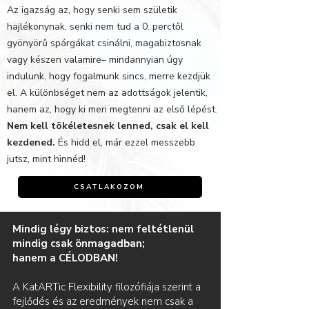
Az igazság az, hogy senki sem születik
hajlékonynak, senki nem tud a 0. perctől
gyönyörű spárgákat csinálni, magabiztosnak
vagy készen valamire– mindannyian úgy
indulunk, hogy fogalmunk sincs, merre kezdjük
el. A különbséget nem az adottságok jelentik,
hanem az, hogy ki meri megtenni az első lépést.
Nem kell tökéletesnek lenned, csak el kell
kezdened.
És hidd el, már ezzel messzebb
jutsz, mint hinnéd!
CSATLAKOZOM
Mindig légy biztos: nem feltétlenül
mindig csak önmagadban;
hanem a CÉLODBAN!
A KatARTic Flexibility filozófiája szerint a
fejlődés és az eredmények nem csak a