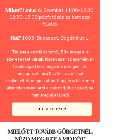
Mikor?
Június 6
.
Szombat 11:00-12:30
12:30-13:00 pózfotózás és kérdezz-
felelek
Hol?
1033, Budapest, Bogdáni út 1.
Teljesen kezdő szinttől, 50+ évesen is
szeretettel várlak
, hiszen ezen az eseményen
lehetőséged lesz megismerni engem, és
megtapasztalni a KatARTic varázsát
testközelből, megmutatom, hogyan is lehet meg
akár teljesen nulláról a spárgád, itt a helyed, ha
nem éred el a lábad!
ITT A HELYEM
MIELŐTT TOVÁBB GÖRGETNÉL,
NÉZD MEG EZT A VIDEÓT!