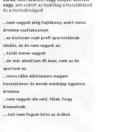
vagy
, ami számít az kizárólag a hozzáállásod
és a motiváltságod!
...nem vagyok elég hajlékony, ezért nincs
értelme csatlakoznom
...ez biztosan csak profi sportolóknak
ideális, és én nem vagyok az.
...totál merev vagyok
...én már elmúltam 45 éves, nem az én
sportom ez.
...nincs időm elkötelezni magam
hosszútávon és ennek másképp úgysincs
értelme.
...nem vagyok ide való, félek, hogy
kinevetnek.
....tuti nem fogom bírni az órákat.