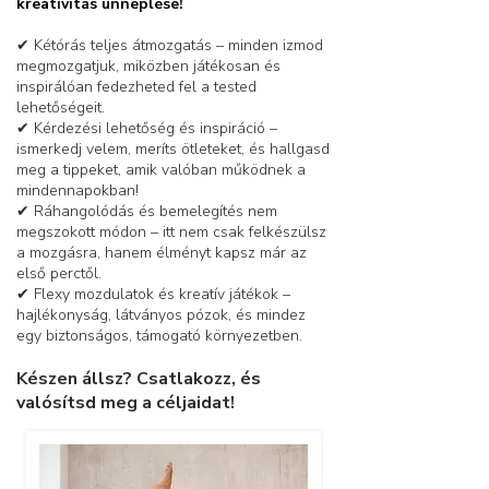
kreativitás ünneplése!
✔ Kétórás teljes átmozgatás – minden izmod
megmozgatjuk, miközben játékosan és
inspirálóan fedezheted fel a tested
lehetőségeit.
✔ Kérdezési lehetőség és inspiráció –
ismerkedj velem, meríts ötleteket, és hallgasd
meg a tippeket, amik valóban működnek a
mindennapokban!
✔ Ráhangolódás és bemelegítés nem
megszokott módon – itt nem csak felkészülsz
a mozgásra, hanem élményt kapsz már az
első perctől.
✔ Flexy mozdulatok és kreatív játékok –
hajlékonyság, látványos pózok, és mindez
egy biztonságos, támogató környezetben.
Készen állsz? Csatlakozz, és
valósítsd meg a céljaidat!