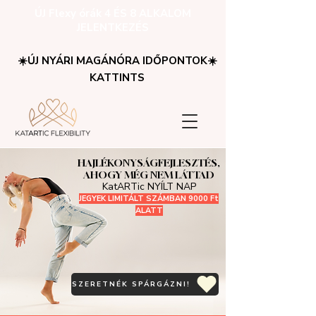
ÚJ Flexy órák 4 ÉS 8 ALKALOM
JELENTKEZÉS
☀️ÚJ NYÁRI MAGÁNÓRA IDŐPONTOK☀️
KATTINTS
HAJLÉKONYSÁGFEJLESZTÉS,
AHOGY MÉG NEM LÁTTAD
KatARTic NYÍLT NAP
JEGYEK LIMITÁLT SZÁMBAN 9000 Ft
ALATT
SZERETNÉK SPÁRGÁZNI!