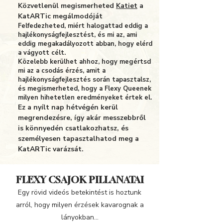
Közvetlenül megismerheted
Katiet
a
KatARTic megálmodóját
Felfedezheted, miért halogattad eddig a
hajlékonyságfejlesztést, és mi az, ami
eddig megakadályozott abban, hogy elérd
a vágyott célt.
Közelebb kerülhet ahhoz, hogy megértsd
mi az a csodás érzés, amit a
hajlékonyságfejlesztés során tapasztalsz,
és megismerheted, hogy a Flexy Queenek
milyen hihetetlen eredményeket értek el.
Ez a nyílt nap hétvégén kerül
megrendezésre, így akár messzebbről
is könnyedén csatlakozhatsz, és
személyesen tapasztalhatod meg a
KatARTic varázsát.
FLEXY CSAJOK PILLANATAI
Egy rövid videós betekintést is hoztunk
arról, hogy milyen érzések kavarognak a
lányokban...