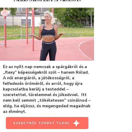
Ez az nyílt nap nemcsak a spárgákról és a
„flexy” képességekről szól – hanem Rólad.
A női energiáról, a játékosságról, a
felfedezés öröméről, és arról, hogy újra
kapcsolatba kerülj a testeddel –
szeretettel, türelemmel és jókedvvel. Itt
nem kell semmit „tökéletesen” csinálnod –
elég, ha eljössz, és megengeded magadnak
az élményt.
SZERETNÉK TÖBBET TUDNI