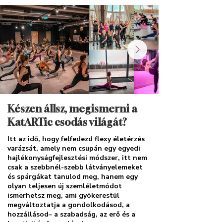
Készen állsz, megismerni a
KatARTic csodás világát?
Itt az idő, hogy felfedezd flexy életérzés
varázsát, amely nem csupán egy egyedi
hajlékonyságfejlesztési módszer, itt nem
csak a szebbnél-szebb látványelemeket
és spárgákat tanulod meg, hanem egy
olyan teljesen új szemléletmódot
ismerhetsz meg, ami gyökerestül
megváltoztatja a gondolkodásod, a
hozzállásod– a szabadság, az erő és a