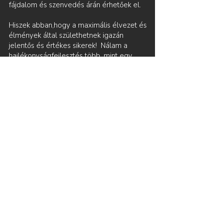
fájdalom és szenvedés árán érhetőek el.
Hiszek abban,hogy a maximális élvezet és
élmények által születhetnek igazán
jelentős és értékes sikerek! Nálam a
hajlékonyságfejlesztés több, mint egy
egyszerű edzés. Ez egy platform, egy
lehetőség az önmegvalósításra és a
feltétel nélküli önszeretetre, valamint az
élmények teljes megélésére.
​A KatARTic
Flexibility mára a Magyar és az Európai
Unió Szellemi Tulajdoni Hivatala által
bejegyzett és levédett módszer lett.
Nekem ez nem pusztán egy cím vagy
elismerés: az álmom megvalósulása, a sok
munka gyümölcse, és a lehetőség, hogy
valóban értéket adhassak nektek.