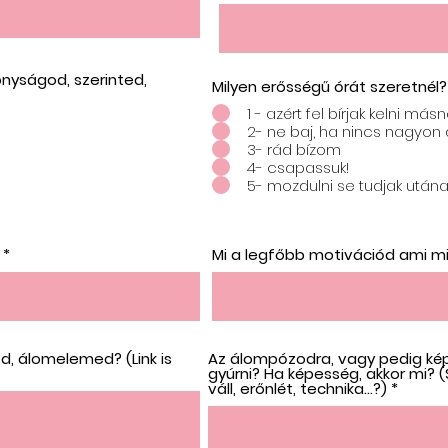
onyságod, szerinted,
Milyen erősségű órát szeretnél?
1 - azért fel bírjak kelni más
2- ne baj, ha nincs nagyon
3- rád bízom
4- csapassuk!
5- mozdulni se tudjak után
?
Mi a legfőbb motivációd ami mi
d, álomelemed? (Link is
Az álompózodra, vagy pedig ké
gyúrni? Ha képesség, akkor mi? (
váll, erőnlét, technika...?)