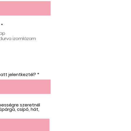
*
nap
 durva izomlázam
a
att jelentkeztél?
pességre szeretnél
Spárga, csípő, hát,