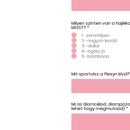
Milyen szinten van a hajlék
MOST?
*
1- semmilyen
2- nagyon kezdő
3- alakul
4- egész jó
5- bombaaa
Mit sportolsz a flexyn kívül
Mi az álomcélod, álompózo
lehet hogy megmutasd)