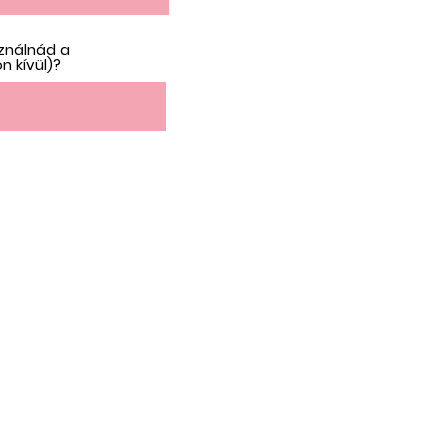
ználnád a
n kívül)?