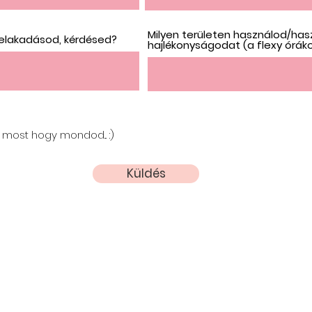
Milyen területen használod/has
 elakadásod, kérdésed?
hajlékonyságodat (a flexy óráko
most hogy mondod... :)
Küldés