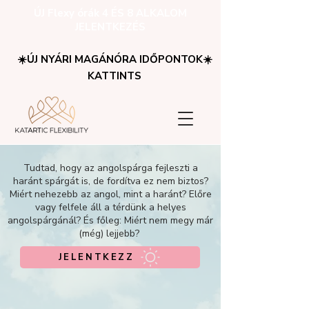
ÚJ Flexy órák 4 ÉS 8 ALKALOM
JELENTKEZÉS
☀️ÚJ NYÁRI MAGÁNÓRA IDŐPONTOK☀️
KATTINTS
Tudtad, hogy az angolspárga fejleszti a
haránt spárgát is, de fordítva ez nem biztos?
Miért nehezebb az angol, mint a haránt? Előre
vagy felfele áll a térdünk a helyes
angolspárgánál? És főleg: Miért nem megy már
(még) lejjebb?
JELENTKEZZ