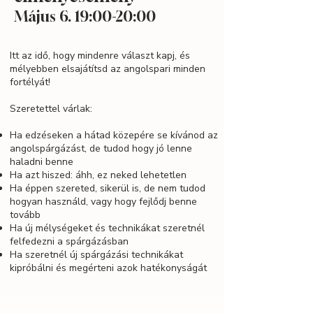
Május 6. 19:00-20:00
Itt az idő, hogy mindenre választ kapj, és
mélyebben elsajátítsd az angolspari minden
fortélyát!
Szeretettel várlak:
Ha edzéseken a hátad közepére se kívánod az
angolspárgázást, de tudod hogy jó lenne
haladni benne
Ha azt hiszed: áhh, ez neked lehetetlen
Ha éppen szereted, sikerül is, de nem tudod
hogyan használd, vagy hogy fejlődj benne
tovább​
Ha új mélységeket és technikákat szeretnél
felfedezni a spárgázásban
Ha szeretnél új spárgázási technikákat
kipróbálni és megérteni azok hatékonyságát