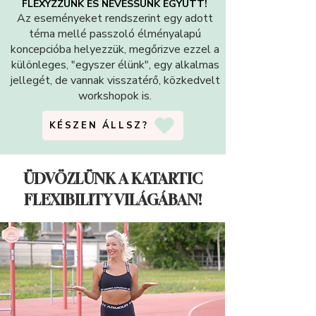
FLEXYZZÜNK ÉS NEVESSÜNK EGYÜTT!
Az eseményeket rendszerint egy adott
téma mellé passzoló élményalapú
koncepcióba helyezzük, megőrizve ezzel a
különleges, "egyszer élünk", egy alkalmas
jellegét, de vannak visszatérő, közkedvelt
workshopok is.
KÉSZEN ÁLLSZ?
ÜDVÖZLÜNK A KATARTIC
FLEXIBILITY VILÁGÁBAN!