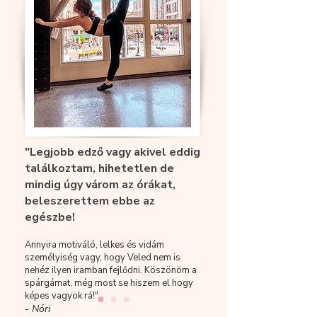
"Legjobb edző vagy akivel eddig
találkoztam, hihetetlen de
mindig úgy várom az órákat,
beleszerettem ebbe az
egészbe!
Annyira motiváló, lelkes és vidám
személyiség vagy, hogy Veled nem is
nehéz ilyen iramban fejlődni. Köszönöm a
spárgámat, még most se hiszem el hogy
képes vagyok rá!"
- Nóri