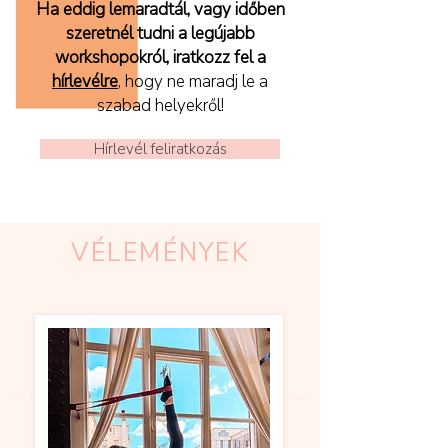
Ha eddig lemaradtál, vagy időben
szeretnél tudni a legújabb
workshopokról,
iratkozz fel a
hírlevélre
, hogy ne maradj le a
szabad helyekről!
Hírlevél feliratkozás
VÉLEMÉNYEK