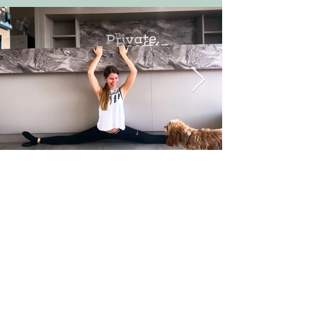
A jelentkezés előtt
mindenképp olvasd el!