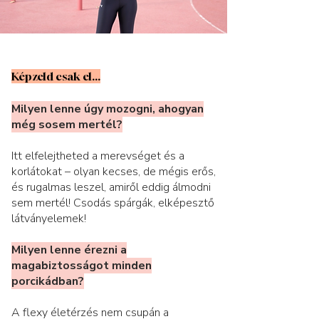
Képzeld csak el...
Milyen lenne úgy mozogni, ahogyan
még sosem mertél?
Itt elfelejtheted a merevséget és a
korlátokat – olyan kecses, de mégis erős,
és rugalmas leszel, amiről eddig álmodni
sem mertél! Csodás spárgák, elképesztő
látványelemek!
Milyen lenne érezni a
magabiztosságot minden
porcikádban?
A flexy életérzés nem csupán a