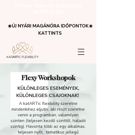
ÚJ Flexy órák 4 ÉS 8 ALKALOM
JELENTKEZÉS
☀️ÚJ NYÁRI MAGÁNÓRA IDŐPONTOK☀️
KATTINTS
Flexy Workshopok
KÜLÖNLEGES ESEMÉNYEK,
KÜLÖNLEGES CSAJOKNAK!
A katARTic flexibility szeretne
mindenkihez eljutni, aki részt szeretne
venni a programban, valamilyen
szinten (teljesen kezdő szinttől, haladó
szintig). Havonta több az egy alkalmas,
teljesen nyílt, tematikus jellegű