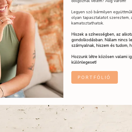
dolgoznál velem? Alig várom!
Legyen szó bármilyen együttműk
olyan tapasztalatot szereztem, 
kamatoztathatok.
Hiszek a színességben, az alkot
gondolkodásban. Nálam nincs leh
szárnyalnak, hiszem és tudom, 
Hozzunk létre közösen valami ig
különlegeset!
PORTFÓLIÓ