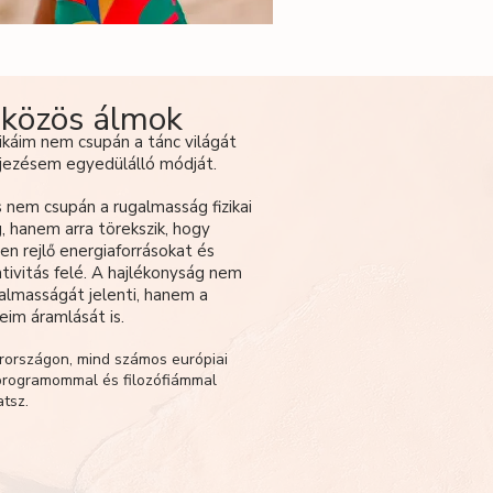
 közös álmok
káim nem csupán a tánc világát
fejezésem egyedülálló módját.
 nem csupán a rugalmasság fizikai
, hanem arra törekszik, hogy
n rejlő energiaforrásokat és
tivitás felé. A hajlékonyság nem
almasságát jelenti, hanem a
eim áramlását is.
országon, mind számos európiai
 programommal és filozófiámmal
atsz.