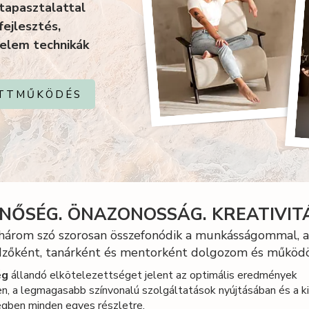
tapasztalattal
ejlesztés,
elem technikák
TTMŰKÖDÉS
NŐSÉG. ÖNAZONOSSÁG. KREATIVIT
 három szó szorosan összefonódik a munkásságommal, 
zőként, tanárként és mentorként dolgozom és működö
ég
állandó elkötelezettséget jelent az optimális eredmények
n, a legmagasabb színvonalú szolgáltatások nyújtásában és a ki
gben minden egyes részletre.