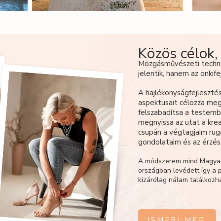
Közös célok,
Mozgásművészeti techni
jelentik, hanem az önki
A hajlékonyságfejlesztés
aspektusait célozza meg
felszabadítsa a testembe
megnyissa az utat a krea
csupán a végtagjaim rug
gondolataim és az érzés
A módszerem mind Magyar
országban levédett így a
kizárólag nálam találkozh
ISMERJ MEG