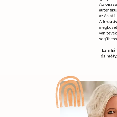
Az
önaz
autentiku
az én stí
A
kreati
megközelí
van tevé
segíthess
Ez a há
és mély,