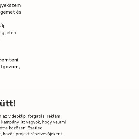
igyekszem
ségemet és
Új
ig jelen
n
eremteni
dolgozom,
ütt!
n az videóklip, forgatás, reklám
 kampány, itt vagyok, hogy valami
étre közösen!
Esetleg
, közös projekt résztvevőjeként