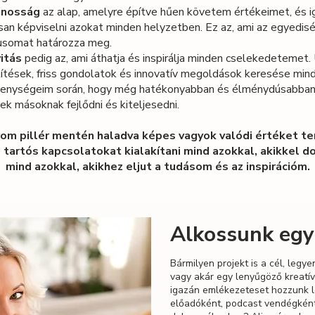
onosság
az alap, amelyre építve hűen követem értékeimet, és 
san képviselni azokat minden helyzetben. Ez az, ami az egyedi
lusomat határozza meg.
vitás
pedig az, ami áthatja és inspirálja minden cselekedetemet. 
tések, friss gondolatok és innovatív megoldások keresése mind
kenységeim során, hogy még hatékonyabban és élménydúsabba
ek másoknak fejlődni és kiteljesedni.
rom pillér mentén haladva képes vagyok valódi értéket t
 tartós kapcsolatokat kialakítani mind azokkal, akikkel 
mind azokkal, akikhez eljut a tudásom és az inspirációm.
Alkossunk egy
Bármilyen projekt is a cél, legye
vagy akár egy lenyűgöző kreatív
igazán emlékezeteset hozzunk l
előadóként, podcast vendégként