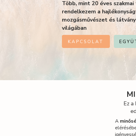
Több, mint 20 éves szakmai 
rendelkezem a hajlékonyságf
mozgásművészet és látvány
világában
KAPCSOLAT
EGYÜ
MI
Ez a
ed
A
minős
elérésébe
igényessé