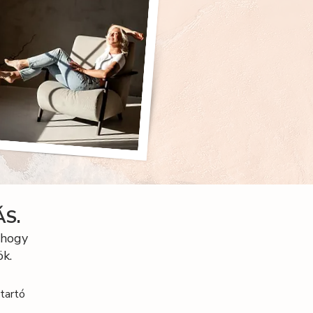
ÁS.
ahogy
k.
tartó