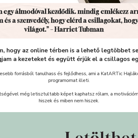
 egy álmodóval kezdődik. mindig emlékezz ar
m és a szenvedély, hogy elérd a csillagokat, hog
világot.” – Harriet Tubman
, hogy az online térben is a lehető legtöbbet se
jam a kezeteket és együtt érjük el a csillagos eg
esebb forrásból tanulhass és fejlődhess, ami a KatARTic Hajlá
programomat illeti.
ségével még letisztultabb képet kaphatsz rólam, a motivációmr
hiszek és miben nem hiszek.
Letölthe