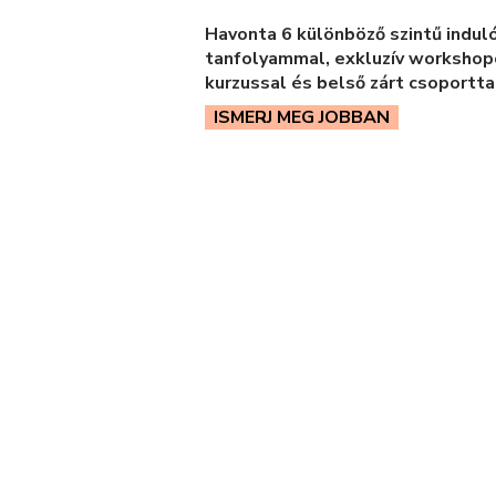
Havonta 6 különböző szintű indul
tanfolyammal, exkluzív workshopo
kurzussal és belső zárt csoporttal
ISMERJ MEG JOBBAN