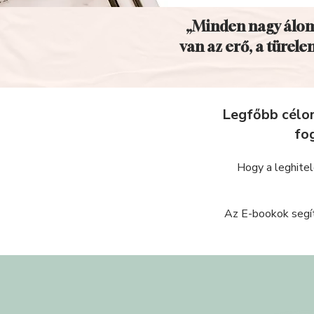
„Minden nagy álom
van az erő, a türele
Legfőbb célom
fog
Hogy a leghitel
Az E-bookok segít