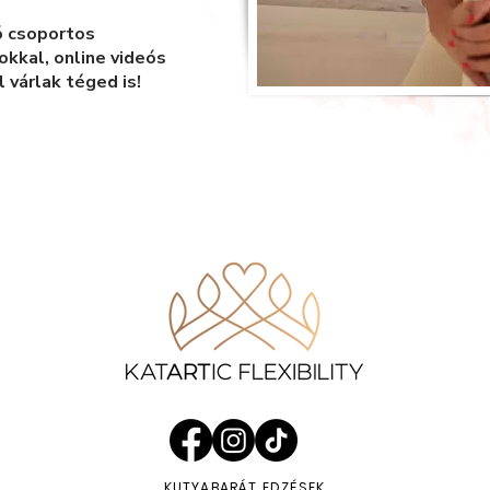
ó csoportos
kkal, online videós
 várlak téged is!
KUTYABARÁT EDZÉSEK