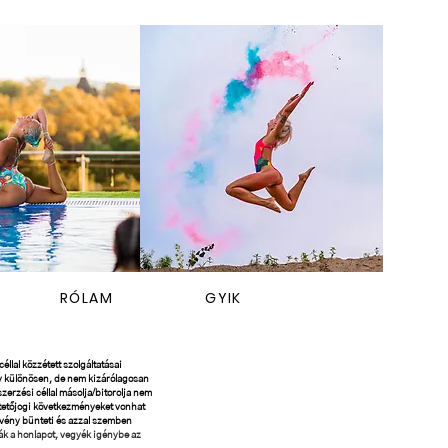
RÓLAM
GYIK
éllal közzétett szolgáltatásai
 így különösen, de nem kizárólagosan
erzési céllal másolja/bitorolja nem
ntetőjogi következményeket vonhat
örvény bünteti és azzal szemben
sák a honlapot, vegyék igénybe az