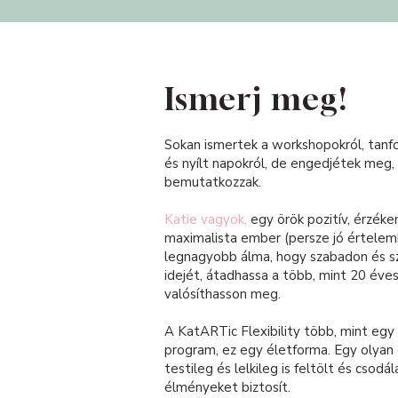
Ismerj meg!
Sokan ismertek a workshopokról, tanf
és nyílt napokról, de engedjétek meg,
bemutatkozzak.
Katie vagyok,
egy örök pozitív, érzéke
maximalista ember (persze jó értelembe
legnagyobb álma, hogy szabadon és s
idejét, átadhassa a több, mint 20 éve
valósíthasson meg.
A KatARTic Flexibility több, mint egy
program, ez egy életforma. Egy olyan 
testileg és lelkileg is feltölt és csodá
élményeket biztosít.