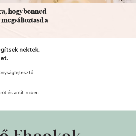
ra, hogy benned
y megváltoztasd a
gítsek nektek,
et.
konyságfejlesztő
ól és arról, miben
tő Ebookok