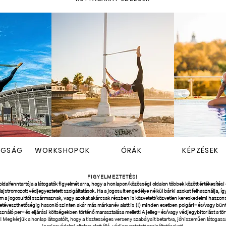
AGSÁG
WORKSHOPOK
ÓRÁK
KÉPZÉSEK
FIGYELMEZTETÉS!
ldalfenntartója a látogatók figyelmét arra, hogy a honlapon/közösségi oldalon többek között értékesítési c
, lajstromozott védjegyeztetett szolgáltatások. Ha a jogosult engedélye nélkül bárki azokat felhasználja,
em a jogosulttól sszármaznak, vagy azokat akárcsak részben is közvetett/közvetlen kereskedelmi haszonsz
etéveszthetőségig hasonló szinten akár más márkanév alatt is (!) minden esetben polgári- és/vagy bü
ználó per- és eljárási költségekben történő marasztalása mellett! A jelleg- és/vagy védjegybitorlást a t
ép! Megkérjük a honlap látogatóit, hogy a tisztességes verseny szabályait betartva, jóhiszeműen látogas