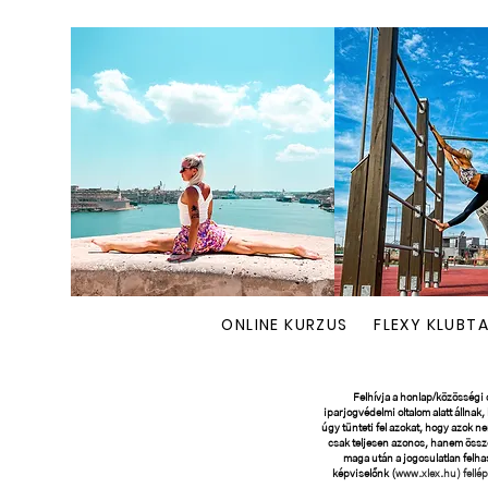
ONLINE KURZUS
FLEXY KLUBT
Felhívja a honlap/közösségi o
iparjogvédelmi oltalom alatt állnak
úgy tünteti fel azokat, hogy azok n
csak teljesen azonos, hanem össz
maga után a jogosulatlan felhas
képviselőnk (
www.xlex.hu
) fell