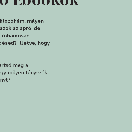
filozófiám, milyen
azok az apró, de
el rohamosan
désed? Illetve, hogy
artsd meg a
ogy milyen tényezők
ényt?