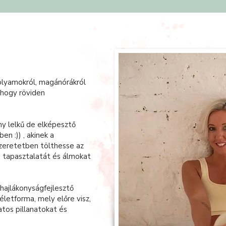
olyamokról, magánórákról
 hogy röviden
ny lelkű de elképesztő
n :)) , akinek a
zeretetben tölthesse az
s tapasztalatát és álmokat
 hajlákonyságfejlesztő
életforma, mely előre visz,
latos pillanatokat és