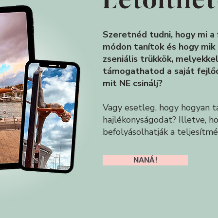
Szeretnéd tudni, hogy mi a 
módon tanítok és hogy mik 
zseniális trükkök, melyekk
támogathatod a saját fejlő
mit NE csinálj?
Vagy esetleg, hogy hogyan t
hajlékonyságodat? Illetve, h
befolyásolhatják a teljesítm
NANÁ!