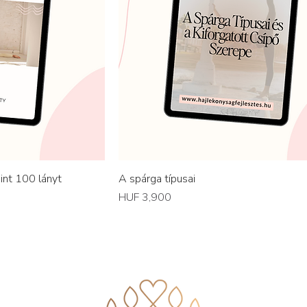
int 100 lányt
A spárga típusai
Price
HUF 3,900