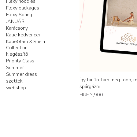
Flexy hoodies
Flexy packages
Flexy Spring
JANUÁR
Karácsony
Katie kedvencei
KatieGlam X Shein
Collection
kiegészítő
Priority Class
Summer
Summer dress
Így tanítottam meg több, m
szettek
spárgázni
webshop
Price
HUF 3,900