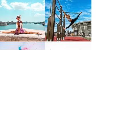
FIGYELMEZTETÉS!
Felhívja a honlap/közösségi oldalfenntartója a látogatók figyelmét arra, hogy
a honlapon/közösségi oldalon többek között értékesítési céllal közzétett
szolgáltatásai iparjogvédelmi oltalom alatt állnak, lajstromozott
védjegyeztetett szolgáltatások. Ha a jogosult engedélye nélkül bárki azokat
felhasználja, így különösen, de nem kizárólagosan úgy tünteti fel azokat,
hogy azok nem a jogosulttól sszármaznak, vagy azokat akárcsak részben is
közvetett/közvetlen kereskedelmi haszonszerzési céllal másolja/bitorolja nem
csak teljesen azonos, hanem összetéveszthetőségig hasonló szinten akár
más márkanév alatt is (!) minden esetben polgári- és/vagy büntetőjogi