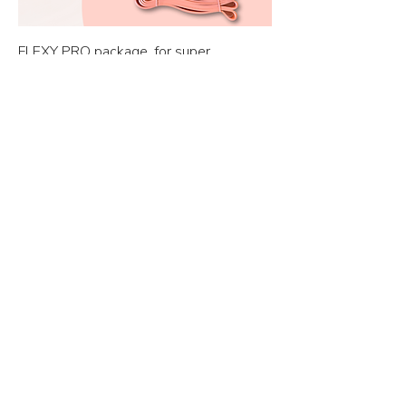
FLEXY PRO package, for super
advanced users
Out of stock
GYIK
ABOUT ME
TYPES OF CLOCKS
WORKSHOPS
ONLINE KURZUS