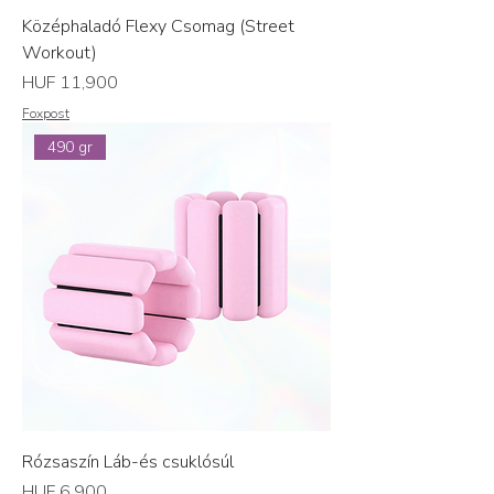
Középhaladó Flexy Csomag (Street
Workout)
Price
HUF 11,900
Foxpost
490 gr
Rózsaszín Láb-és csuklósúl
Price
HUF 6,900