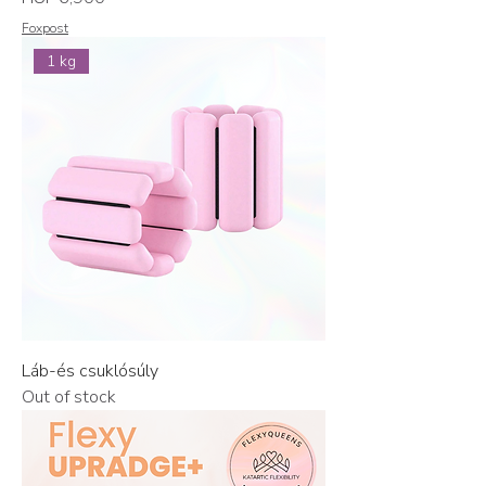
Foxpost
1 kg
Láb-és csuklósúly
Out of stock