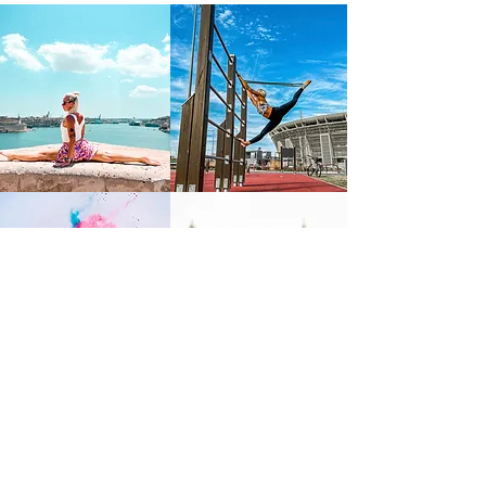
FIGYELMEZTETÉS!
Felhívja a honlap/közösségi oldalfenntartója a látogatók figyelmét arra, hogy
a honlapon/közösségi oldalon többek között értékesítési céllal közzétett
szolgáltatásai iparjogvédelmi oltalom alatt állnak, lajstromozott
védjegyeztetett szolgáltatások. Ha a jogosult engedélye nélkül bárki azokat
felhasználja, így különösen, de nem kizárólagosan úgy tünteti fel azokat,
hogy azok nem a jogosulttól sszármaznak, vagy azokat akárcsak részben is