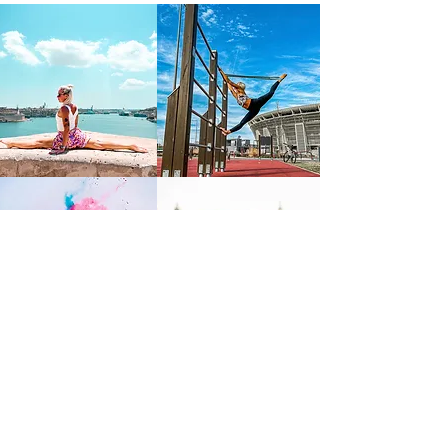
FIGYELMEZTETÉS!
Felhívja a honlap/közösségi oldalfenntartója a látogatók figyelmét arra, hogy
a honlapon/közösségi oldalon többek között értékesítési céllal közzétett
szolgáltatásai iparjogvédelmi oltalom alatt állnak, lajstromozott
védjegyeztetett szolgáltatások. Ha a jogosult engedélye nélkül bárki azokat
felhasználja, így különösen, de nem kizárólagosan úgy tünteti fel azokat,
hogy azok nem a jogosulttól sszármaznak, vagy azokat akárcsak részben is