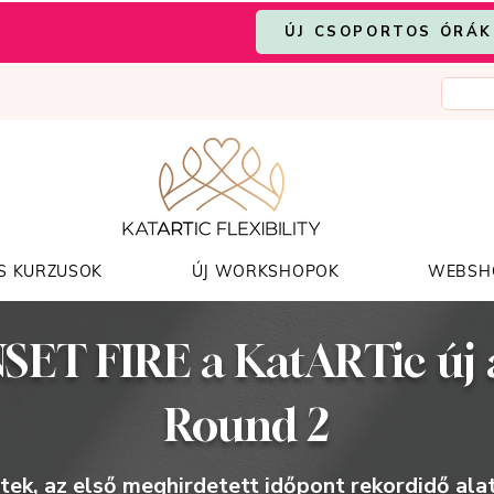
ÚJ CSOPORTOS ÓRÁK
S KURZUSOK
ÚJ WORKSHOPOK
WEBSH
SET FIRE a KatARTic új 
Round 2
tek, az első meghirdetett időpont rekordidő alat