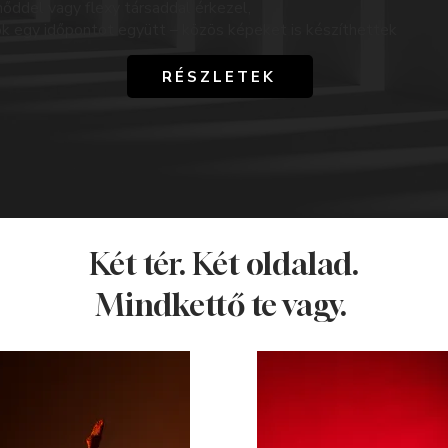
őddel vagy flexy társaddal érkezel,
ok egy időpontot együtt – közös képeket is készíthettek
RÉSZLETEK
Két tér. Két oldalad.
Mindkettő te vagy.