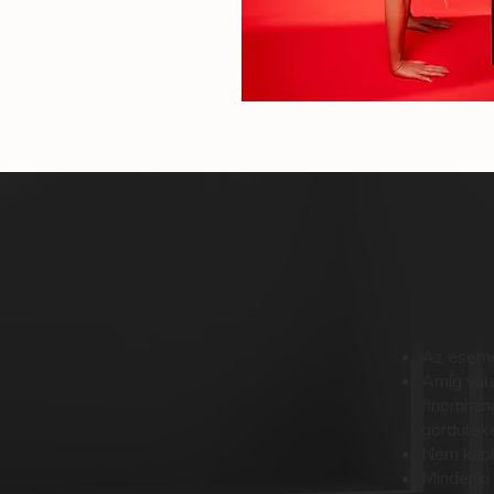
Az esemén
Amíg vala
finomhang
gördüléke
Nem kapko
Mindenki 