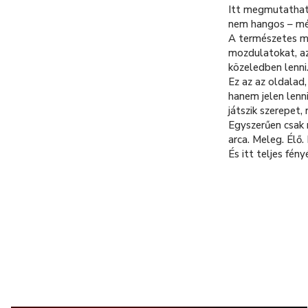
Itt megmutathato
nem hangos – mé
A természetes m
mozdulatokat, azt
közeledben lenni
Ez az az oldalad,
hanem jelen lenni
játszik szerepet,
Egyszerűen csak r
arca. Meleg. Élő.
És itt teljes fé