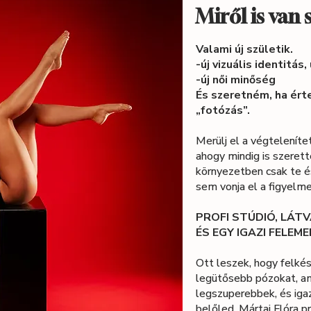
Miről is van
Valami új születik.
-új vizuális identitás,
-új női minőség
És szeretném, ha ért
„fotózás”.
Merülj el a végteleníte
ahogy mindig is szerett
környezetben csak te 
sem vonja el a figyelme
PROFI STÚDIÓ, LÁT
ÉS EGY IGAZI FELEM
Ott leszek, hogy felk
legütősebb pózokat, am
legszuperebbek, és iga
belőled. Mártai Flóra p