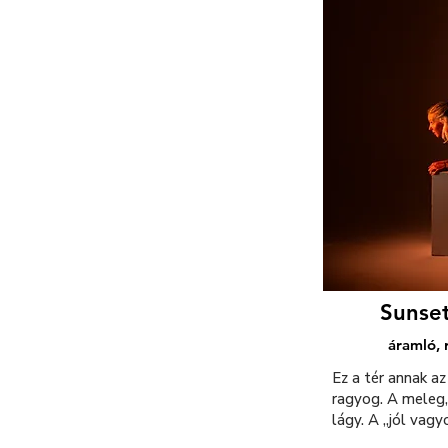
Sunse
áramló,
Ez a tér annak az
ragyog. A meleg,
lágy. A „jól vag