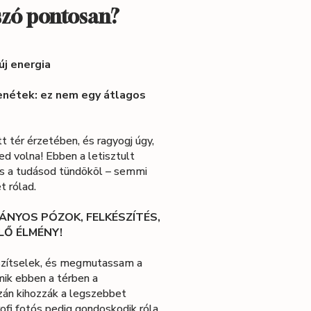
 szó pontosan?
 új energia
enétek: ez nem egy átlagos
tt tér érzetében, és ragyogj úgy,
ed volna! Ebben a letisztult
és a tudásod tündököl – semmi
t rólad.
VÁNYOS PÓZOK, FELKÉSZÍTÉS,
ELŐ ÉLMÉNY!
észítselek, és megmutassam a
ik ebben a térben a
zán kihozzák a legszebbet
rofi fotós pedig gondoskodik róla,