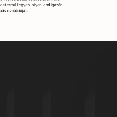
stermű legyen, olyan, ami igazán
lis evolúcióját.