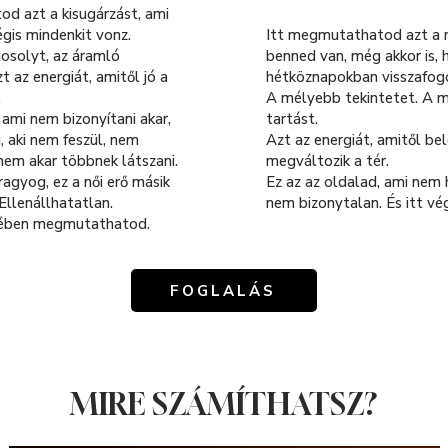
d azt a kisugárzást, ami
gis mindenkit vonz.
Itt megmutathatod azt a n
osolyt, az áramló
benned van, még akkor is, 
 az energiát, amitől jó a
hétköznapokban visszafog
.
A mélyebb tekintetet. A 
 ami nem bizonyítani akar,
tartást.
, aki nem feszül, nem
Azt az energiát, amitől be
 nem akar többnek látszani.
megváltozik a tér.
agyog, ez a női erő másik
Ez az az oldalad, ami nem h
 Ellenállhatatlan.
nem bizonytalan. És itt vég
nyében megmutathatod.
FOGLALÁS
MIRE SZÁMÍTHATSZ?