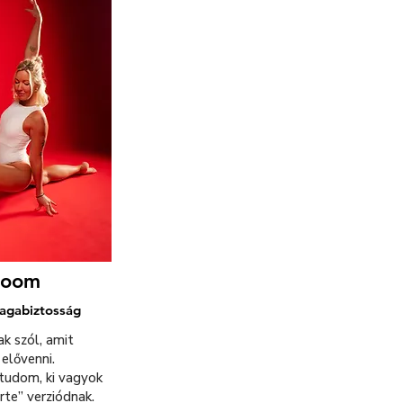
 Room
magabiztosság
ak szól, amit
elővenni.
„tudom, ki vagyok
te” verziódnak.