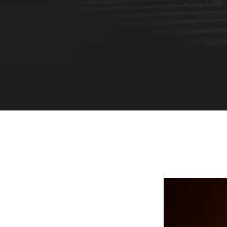
Ha barátn
foglaljat