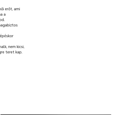
ői erőt, ami
ha a
od.
magabiztos
lépéskor
alk, nem kicsi,
re teret kap.