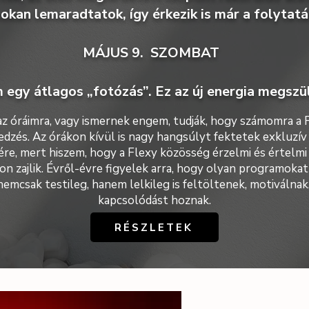
okan lemaradtatok, így érkezik is már a folytatá
MÁJUS 9. SZOMBAT
 egy átlagos „fotózás”. Ez az új energia megszü
 az óráimra, vagy ismernek engem, tudják, hogy számomra a 
edzés. Az órákon kívül is nagy hangsúlyt fektetek exkluzí
re, mert hiszem, hogy a Flexy közösség érzelmi és értelmi
n zajlik.
Évről-évre figyelek arra, hogy olyan programokat
emcsak testileg, hanem lelkileg is feltöltenek, motiválnak,
kapcsolódást hoznak.​
RÉSZLETEK