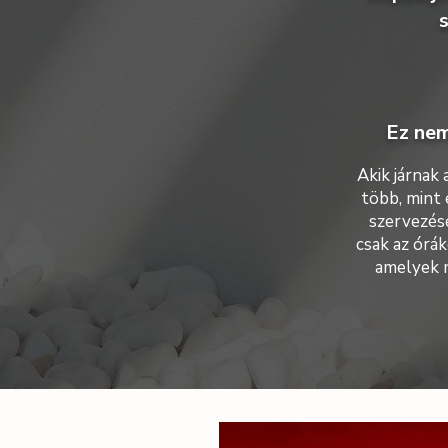
s
Ez nem
Akik járnak
több, mint 
szervezésé
csak az óráko
amelyek n