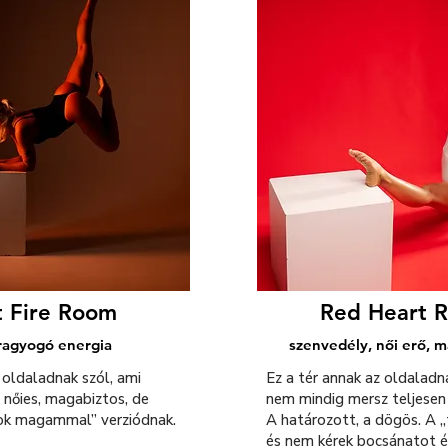
t Fire Room
Red Heart
 ragyogó energia
szenvedély, női erő, 
 oldaladnak szól, ami
Ez a tér annak az oldaladn
 nőies, magabiztos, de
nem mindig mersz teljesen 
yok magammal” verziódnak.
A határozott, a dögös. A 
és nem kérek bocsánatot ér