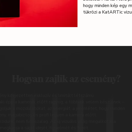
hogy minden kép egy me
tükrözi a KatARTic vizuá
Hogyan zajlik az esemény?
y kifejezetten exkluzív és limitált létszámú
ki épp a kamerák előtt ragyog, a többiek velem készülnek –
oljuk a mozdulatokat, az energiát, a jelenlétet, hogy minden
ny, magabiztos és profi legyen a kamera előtt.
dunk, nem futószalag. Az új vizuális világ megalkotása.
megkapja a saját idejét, figyelmét és terét.