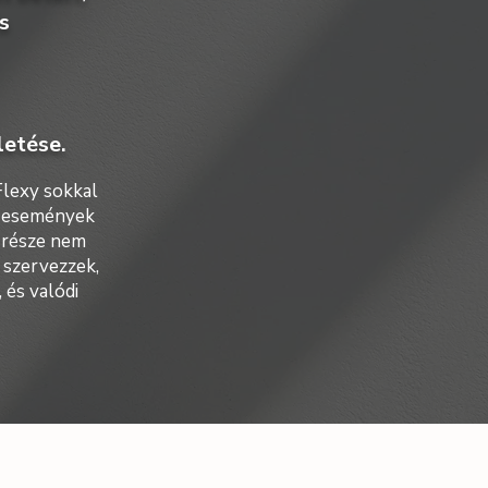
s
letése.
Flexy sokkal
v események
 része nem
 szervezzek,
 és valódi