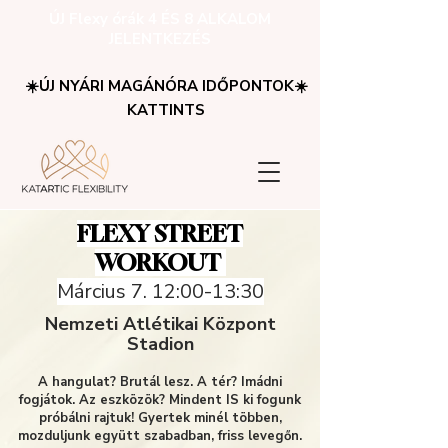
ÚJ Flexy órák 4 ÉS 8 ALKALOM
JELENTKEZÉS
☀️ÚJ NYÁRI MAGÁNÓRA IDŐPONTOK☀️
KATTINTS
FLEXY STREET
WORKOUT
Március 7. 12:00-13:30
Nemzeti Atlétikai Központ
Stadion
A hangulat? Brutál lesz. A tér? Imádni
fogjátok. Az eszközök? Mindent IS ki fogunk
próbálni rajtuk! Gyertek minél többen,
mozduljunk együtt szabadban, friss levegőn.