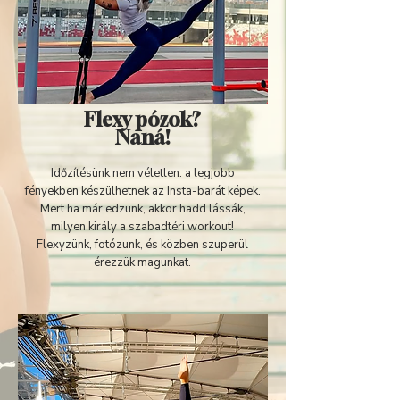
Flexy pózok?
Naná!
Időzítésünk nem véletlen: a legjobb
fényekben készülhetnek az Insta-barát képek.
Mert ha már edzünk, akkor hadd lássák,
milyen király a szabadtéri workout!
Flexyzünk, fotózunk, és közben szuperül
érezzük magunkat.