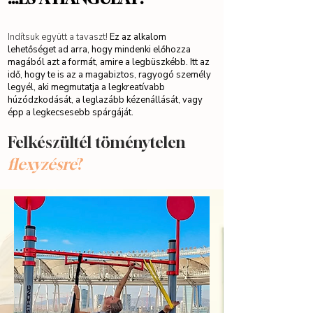
Indítsuk együtt a tavaszt!
Ez az alkalom
lehetőséget ad arra, hogy mindenki előhozza
magából azt a formát, amire a legbüszkébb. Itt az
idő, hogy te is az a magabiztos, ragyogó személy
legyél, aki megmutatja a legkreatívabb
húzódzkodását, a leglazább kézenállását, vagy
épp a legkecsesebb spárgáját.
Felkészültél töménytelen
flexyzésre
?