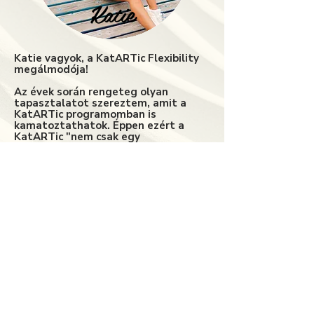
Katie
Katie vagyok, a KatARTic Flexibility
megálmodója!
Az évek során rengeteg olyan
tapasztalatot szereztem, amit a
KatARTic programomban is
kamatoztathatok. Éppen ezért a
KatARTic "nem csak egy
hajlékonyságfejlesztő edzés", hanem
egy életérzés.
A Flexy lányokat , illetve az óráimat,
workshopjaimat is eszerint a
gondolkodásmód szerint fejlesztem,
tanítom. Fontos, hogy a lányok
merjenek kilépni az árnyékukból, hogy
igenis helyezzék magukat előre a
fontossági sorrendjükbe! A
workshopokon és az órákon nem csak
a testi, de lelki fejlődésre is figyelek!
ISMERJ MEG JOBBAN