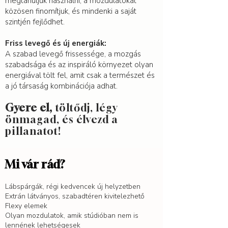
megtanuljuk használni, a mozdulatokat
közösen finomítjuk, és mindenki a saját
szintjén fejlődhet.
Friss levegő és új energiák:
A szabad levegő frissessége, a mozgás
szabadsága és az inspiráló környezet olyan
energiával tölt fel, amit csak a természet és
a jó társaság kombinációja adhat.
Gyere el,
töltődj, légy
önmagad, és élvezd a
pillanatot!
Mi vár rád?
Lábspárgák, régi kedvencek új helyzetben
Extrán látványos, szabadtéren kivitelezhető
Flexy elemek
Olyan mozdulatok, amik stúdióban nem is
lennének lehetségesek