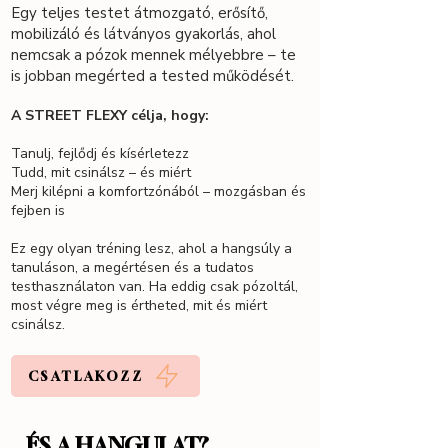
Egy teljes testet átmozgató, erősítő,
mobilizáló és látványos gyakorlás, ahol
nemcsak a pózok mennek mélyebbre – te
is jobban megérted a tested működését.
A STREET FLEXY célja, hogy:
Tanulj, fejlődj és kísérletezz
Tudd, mit csinálsz – és miért
Merj kilépni a komfortzónából – mozgásban és
fejben is
Ez egy olyan tréning lesz, ahol a hangsúly a
tanuláson, a megértésen és a tudatos
testhasználaton van. Ha eddig csak pózoltál,
most végre meg is értheted, mit és miért
csinálsz.
CSATLAKOZZ
...ÉS A HANGULAT?