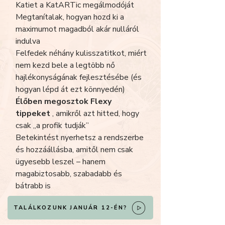
Katiet a KatARTic megálmodóját
Megtanítalak, hogyan hozd ki a
maximumot magadból akár nulláról
indulva
Felfedek néhány kulisszatitkot, miért
nem kezd bele a legtöbb nő
hajlékonyságának fejlesztésébe (és
hogyan lépd át ezt könnyedén)
Élőben megosztok Flexy
tippeket
, amikről azt hitted, hogy
csak „a profik tudják”
Betekintést nyerhetsz a rendszerbe
és hozzáállásba, amitől nem csak
ügyesebb leszel – hanem
magabiztosabb, szabadabb és
bátrabb is
TALÁLKOZUNK JANUÁR 12-ÉN?