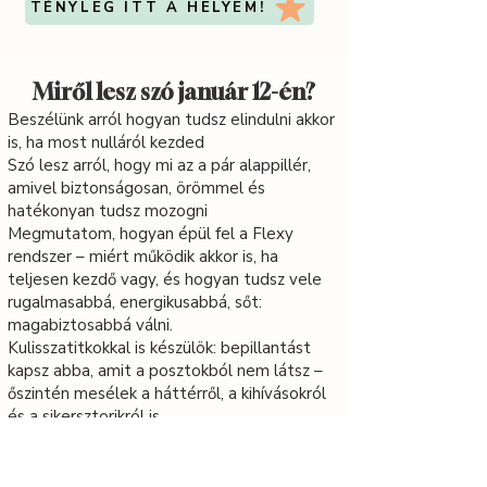
TÉNYLEG ITT A HELYEM!
Miről lesz szó január 12-én?
Beszélünk arról hogyan tudsz elindulni akkor
is, ha most nulláról kezded
Szó lesz arról, hogy mi az a pár alappillér,
amivel biztonságosan, örömmel és
hatékonyan tudsz mozogni
Megmutatom, hogyan épül fel a Flexy
rendszer – miért működik akkor is, ha
teljesen kezdő vagy, és hogyan tudsz vele
rugalmasabbá, energikusabbá, sőt:
magabiztosabbá válni.
Kulisszatitkokkal is készülök: bepillantást
kapsz abba, amit a posztokból nem látsz –
őszintén mesélek a háttérről, a kihívásokról
és a sikersztorikról is.
Hogyan építsd fel magadnak a saját
flexibilitás-rutinod, ami passzol a céljaidhoz,
a testedhez, az idődhöz – és amit szeretni