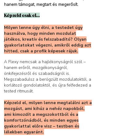
hanem támogat, megtart és megerősít.
Képzeld csak el...
Milyen lenne úgy élni, a testedet úgy
használva, hogy minden mozdulat
játékos, kreatív és felszabadító? Olyan
gyakorlatokat végezni, amikről eddig azt
hitted, csak a profik képesek rájuk.
A Flexy nemcsak a hajlékonyságról szól –
hanem erőről, mozgékonyságról,
önkifejezésről és szabadságról is.
Megszabadulsz a berögzült mozdulatoktól, a
korlátozó gondolatoktól, és újra felfedezed a
tested ritmusát.
Képzeld el, milyen lenne megtalálni azt a
mozgást, ami kihúz a nehéz napokból,
ami kimozdít a megszokottból és a
komfortzónádból, és minden egyes
gyakorlattal előre visz – testben és
lélekben egyaránt.