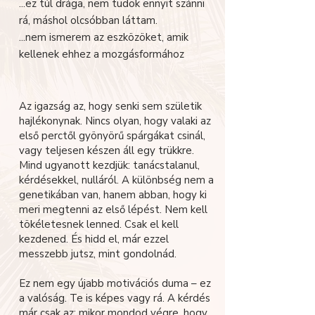
...ez túl drága, nem tudok ennyit szánni
rá, máshol olcsóbban láttam.
...nem ismerem az eszközöket, amik
kellenek ehhez a mozgásformához
Az igazság az, hogy senki sem születik
hajlékonynak. Nincs olyan, hogy valaki az
első perctől gyönyörű spárgákat csinál,
vagy teljesen készen áll egy trükkre.
Mind ugyanott kezdjük: tanácstalanul,
kérdésekkel, nulláról. A különbség nem a
genetikában van, hanem abban, hogy ki
meri megtenni az első lépést. Nem kell
tökéletesnek lenned. Csak el kell
kezdened. És hidd el, már ezzel
messzebb jutsz, mint gondolnád.
Ez nem egy újabb motivációs duma – ez
a valóság. Te is képes vagy rá. A kérdés
már csak az: mikor mondod végre, hogy