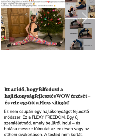
Itt az idő, hogy felfedezd a
hajlékonyságfejlesztés WOW érzését –
és vele együtt a Flexy világát!
Ez nem csupán egy hajlékonyságot fejlesztő
módszer. Ez a FLEXY FREEDOM. Egy új
szemléletmód, amely belülről indul – és
hatása messze túlmutat az edzésen vagy az
otthoni gyakorláson. A tested nem korlát,