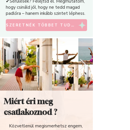
✔Sérülések? Felejtsd el. Megmutatom,
hogy csináld jól, hogy ne tedd magad
padlóra – hanem inkább szintet léphess.
SZERETNÉK TÖBBET TUDNI
Miért éri meg
csatlakoznod ?
Közvetlenül megismerhetsz engem,