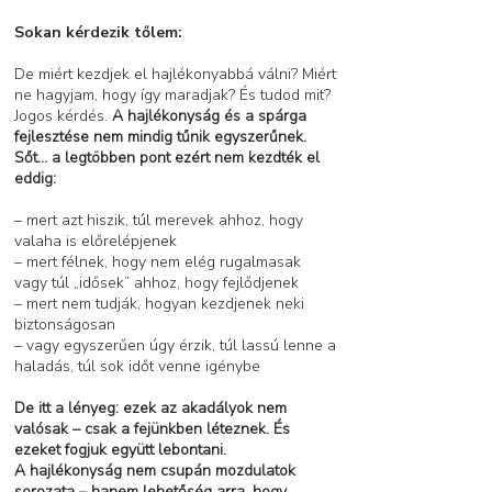
Sokan kérdezik tőlem:
De miért kezdjek el hajlékonyabbá válni? Miért
ne hagyjam, hogy így maradjak? És tudod mit?
Jogos kérdés.
A hajlékonyság és a spárga
fejlesztése nem mindig tűnik egyszerűnek.
Sőt… a legtöbben pont ezért nem kezdték el
eddig:
– mert azt hiszik, túl merevek ahhoz, hogy
valaha is előrelépjenek
– mert félnek, hogy nem elég rugalmasak
vagy túl „idősek” ahhoz, hogy fejlődjenek
– mert nem tudják, hogyan kezdjenek neki
biztonságosan
– vagy egyszerűen úgy érzik, túl lassú lenne a
haladás, túl sok időt venne igénybe
De itt a lényeg: ezek az akadályok nem
valósak – csak a fejünkben léteznek. És
ezeket fogjuk együtt lebontani.
A hajlékonyság nem csupán mozdulatok
sorozata – hanem lehetőség arra, hogy