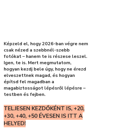
Képzeld el, hogy 2026-ban végre nem
csak nézed a szebbnél-szebb
fotókat – hanem te is részese leszel.
Igen, te is. Mert megmutatom,
hogyan kezdj bele úgy, hogy ne érezd
elveszettnek magad, és hogyan
építsd fel magadban a
magabiztosságot lépésről lépésre –
testben és fejben.
TELJESEN KEZDŐKÉNT IS, +20,
+30, +40, +50 ÉVESEN IS ITT A
HELYED!