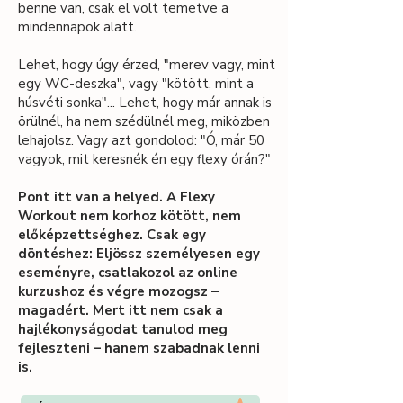
benne van, csak el volt temetve a
mindennapok alatt.
​Lehet, hogy úgy érzed, "merev vagy, mint
egy WC-deszka", vagy "kötött, mint a
húsvéti sonka"... Lehet, hogy már annak is
örülnél, ha nem szédülnél meg, miközben
lehajolsz. Vagy azt gondolod: "Ó, már 50
vagyok, mit keresnék én egy flexy órán?" ​
Pont itt van a helyed. A Flexy
Workout nem korhoz kötött, nem
előképzettséghez. Csak egy
döntéshez: Eljössz személyesen egy
eseményre, csatlakozol az online
kurzushoz és végre mozogsz –
magadért. Mert itt nem csak a
hajlékonyságodat tanulod meg
fejleszteni – hanem szabadnak lenni
is.