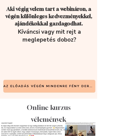
Aki végig velem tart a webináron, a
végén különleges kedvezményekkel,
ajándékokkal gazdagodhat.
Kíváncsi vagy mit rejt a
meglepetés doboz?
AZ ELŐADÁS VÉGÉN MINDENRE FÉNY DERÜL
Online kurzus
vélemények