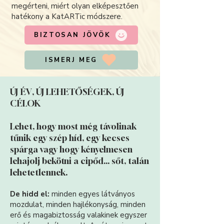
megérteni, miért olyan elképesztően
hatékony a KatARTic módszere.
BIZTOSAN JÖVÖK
ISMERJ MEG
ÚJ ÉV, ÚJ LEHETŐSÉGEK, ÚJ
CÉLOK
Lehet, hogy most még távolinak
tűnik egy szép híd, egy kecses
spárga vagy hogy kényelmesen
lehajolj bekötni a cipőd... sőt, talán
lehetetlennek.
De hidd el:
minden egyes látványos
mozdulat, minden hajlékonyság, minden
erő és magabiztosság valakinek egyszer