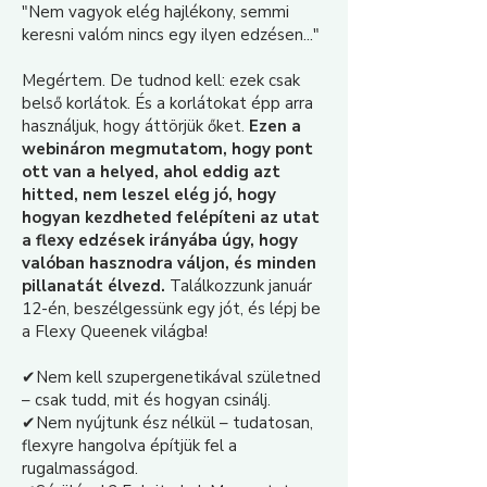
"Nem vagyok elég hajlékony, semmi
keresni valóm nincs egy ilyen edzésen..."
Megértem. De tudnod kell: ezek csak
belső korlátok. És a korlátokat épp arra
használjuk, hogy áttörjük őket.
Ezen a
webináron megmutatom, hogy pont
ott van a helyed, ahol eddig azt
hitted, nem leszel elég jó, hogy
hogyan kezdheted felépíteni az utat
a flexy edzések irányába úgy, hogy
valóban hasznodra váljon, és minden
pillanatát élvezd.
Találkozzunk január
12-én, beszélgessünk egy jót, és lépj be
a Flexy Queenek világba!
​✔Nem kell szupergenetikával születned
– csak tudd, mit és hogyan csinálj.
✔Nem nyújtunk ész nélkül – tudatosan,
flexyre hangolva építjük fel a
rugalmasságod.