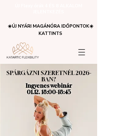
ÚJ Flexy órák 4 ÉS 8 ALKALOM
JELENTKEZÉS
☀️ÚJ NYÁRI MAGÁNÓRA IDŐPONTOK☀️
KATTINTS
SPÁRGÁZNI SZERETNÉL 2026-
BAN?
Ingyenes webinár
01.12. 18:00-18:45