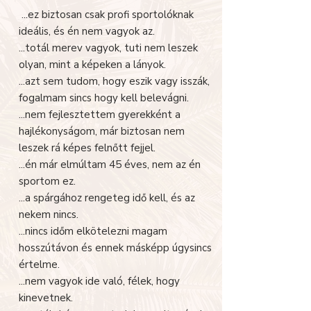
...ez biztosan csak profi sportolóknak
ideális, és én nem vagyok az.
...totál merev vagyok, tuti nem leszek
olyan, mint a képeken a lányok.
...azt sem tudom, hogy eszik vagy isszák,
fogalmam sincs hogy kell belevágni.
...nem fejlesztettem gyerekként a
hajlékonyságom, már biztosan nem
leszek rá képes felnőtt fejjel.
...én már elmúltam 45 éves, nem az én
sportom ez.
...a spárgához rengeteg idő kell, és az
nekem nincs.
...nincs időm elkötelezni magam
hosszútávon és ennek másképp úgysincs
értelme.
...nem vagyok ide való, félek, hogy
kinevetnek.