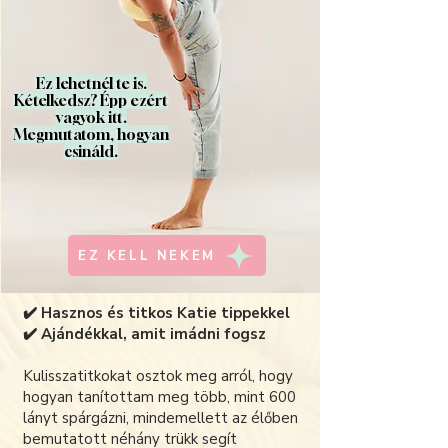
Ez lehetnél te is.
Kételkedsz? Épp ezért
vagyok itt.
Megmutatom, hogyan
csináld.
EZ KELL NEKEM
✔️ Hasznos és titkos Katie tippekkel
✔️ Ajándékkal, amit imádni fogsz
Kulisszatitkokat osztok meg arról, hogy
hogyan tanítottam meg több, mint 600
lányt spárgázni, mindemellett az élőben
bemutatott néhány trükk segít