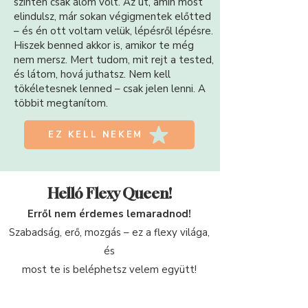
szintén csak álom volt. Az út, amin most
elindulsz, már sokan végigmentek előtted
– és én ott voltam velük, lépésről lépésre.
Hiszek benned akkor is, amikor te még
nem mersz. Mert tudom, mit rejt a tested,
és látom, hová juthatsz. Nem kell
tökéletesnek lenned – csak jelen lenni. A
többit megtanítom.
EZ KELL NEKEM
Helló Flexy Queen!
Erről nem érdemes lemaradnod!
Szabadság, erő, mozgás – ez a flexy világa,
és
most te is beléphetsz velem együtt!