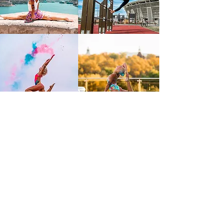
FIGYELMEZTETÉS!
Felhívja a honlap/közösségi oldalfenntartója a látogatók figyelmét arra, hogy
a honlapon/közösségi oldalon többek között értékesítési céllal közzétett
szolgáltatásai iparjogvédelmi oltalom alatt állnak, lajstromozott
védjegyeztetett szolgáltatások. Ha a jogosult engedélye nélkül bárki azokat
felhasználja, így különösen, de nem kizárólagosan úgy tünteti fel azokat,
hogy azok nem a jogosulttól sszármaznak, vagy azokat akárcsak részben is
közvetett/közvetlen kereskedelmi haszonszerzési céllal másolja/bitorolja nem
csak teljesen azonos, hanem összetéveszthetőségig hasonló szinten akár
más márkanév alatt is (!) minden esetben polgári- és/vagy büntetőjogi
következményeket vonhat maga után a jogosulatlan felhasználó per- és
eljárási költségekben történő marasztalása mellett! A jelleg- és/vagy
védjegybitorlást a törvény bünteti és azzal szemben képviselőnk
(
www.xlex.hu
) fellép! Megkérjük a honlap látogatóit, hogy a tisztességes
verseny szabályait betartva, jóhiszeműen látogassák a honlapot, vegyék
igénybe az iparjogvédelmi oltalom alatt álló, védjegyeztetett