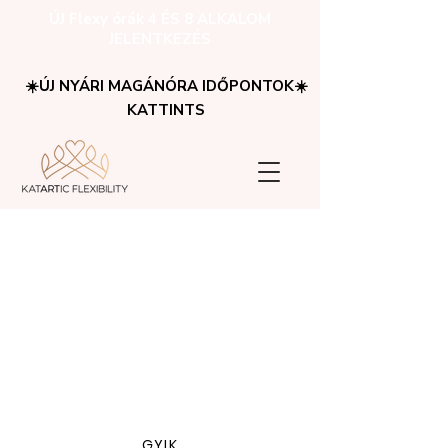
ÚJ Flexy órák 4 ÉS 8 ALKALOM
JELENTKEZÉS
☀️ÚJ NYÁRI MAGÁNÓRA IDŐPONTOK☀️
KATTINTS
GYIK