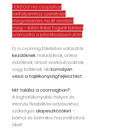
FONTOS! Ha csoportos
tanfolyamhoz szeretnéd
megvásárolni, ne itt rendeld
meg – külön linket fogunk küldeni
számodra a jelentkezésed után!
Ez a csomag tökéletes választás
kezdőknek
, haladóknak, online
edzőknek, street workoutosoknak,
vagy bárkinek, aki
komolyan
veszi a hajlékonyságfejlesztést
.
Mit találsz a csomagban?
A leghatékonyabb, helyes és
intenzív flexibilitási edzésekhez
szükséges
alapeszközöket
–
bárhol és bármikor használhatod
őket!