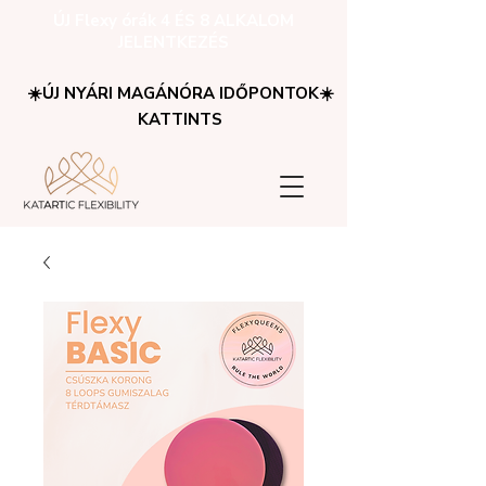
ÚJ Flexy órák 4 ÉS 8 ALKALOM
JELENTKEZÉS
☀️ÚJ NYÁRI MAGÁNÓRA IDŐPONTOK☀️
KATTINTS