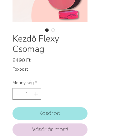
Kezdő Flexy
Csomag
Ár
8490 Ft
Foxpost
Mennyiség
*
Kosárba
Vásárlás most!