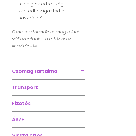
mindig az edzettségi
szintedhez igazítsd a
használatát
Fontos: a termékcsomag színei
változhatnak – a fotók csak
illusztrációk!
Csomag tartalma
1 pár csúszka korong
Transport
1 pár térdtámasz
1 db 8 lyukas gumiszalag
Foxpost automatába: 1690 Ft
Fizetés
A
készleten lévő termékeinket
3–9 munkanapon belül
Az oldalon jelenleg
ÁSZF
szállítjuk ki.
bankkártyás fizetés
Az
"Előrendelés"
megjelölésű
lehetséges.
ÁSZF
termékek kiszállítása
20–25
Visszajelzés