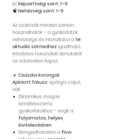
📈
Képzettségi szint: 1–5
🧠
Nehézségi szint: 1–5
Az eszközök minden szinten
használhatók – a gyakorlatok
nehézsége és intenzitása a
te
aktuális szintedhez
igazítható.
Részletes használati útmutatót
az edzéseken kapsz.
🔹
Csúszka korongok
Ajánlott fókusz:
spárga, csípő,
váll
Dinamikus, magas
ismétlésszámú
gyakorlatokhoz – segít a
folyamatos, helyes
kivitelezésben
Elengedhetetlen a
flow