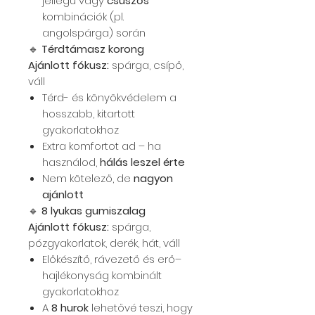
jellegű vagy
csúszós
kombinációk (pl.
angolspárga) során
🔹
Térdtámasz korong
Ajánlott fókusz:
spárga, csípő,
váll
Térd- és könyökvédelem a
hosszabb, kitartott
gyakorlatokhoz
Extra komfortot ad – ha
használod,
hálás leszel érte
Nem kötelező, de
nagyon
ajánlott
🔹
8 lyukas gumiszalag
Ajánlott fókusz:
spárga,
pózgyakorlatok, derék, hát, váll
Előkészítő, rávezető és erő–
hajlékonyság kombinált
gyakorlatokhoz
A
8 hurok
lehetővé teszi, hogy