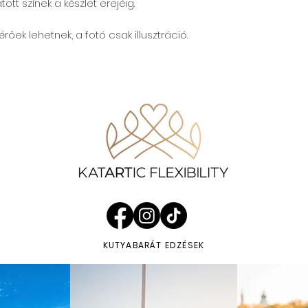
ott színek a készlet erejéig.
rőek lehetnek, a fotó csak illusztráció.
KUTYABARÁT EDZÉSEK