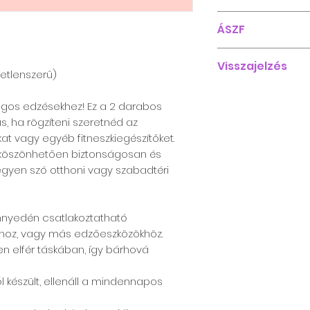
belül kerülnek kis
Az oldalon jelenl
ÁSZF
termékek 20-25 m
lehetséges.
kiszállításra.
ÁSZF
Visszajelzés
letlenszerű)
Hálás vagyok, ha 
agos edzésekhez! Ez a 2 darabos
rendelésedről ak
ás, ha rögzíteni szeretnéd az
közben.
t vagy egyéb fitneszkiegészítőket.
k köszönhetően biztonságosan és
 legyen szó otthoni vagy szabadtéri
önnyedén csatlakoztatható
khoz, vagy más edzőeszközökhöz.
n elfér táskában, így bárhová
l készült, ellenáll a mindennapos