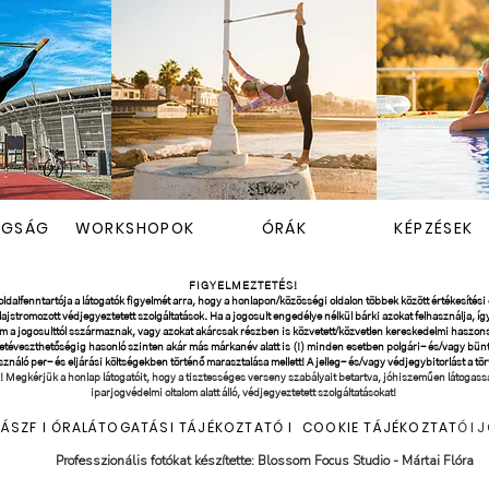
AGSÁG
WORKSHOPOK
ÓRÁK
KÉPZÉSEK
FIGYELMEZTETÉS!
ldalfenntartója a látogatók figyelmét arra, hogy a honlapon/közösségi oldalon többek között értékesítési c
, lajstromozott védjegyeztetett szolgáltatások. Ha a jogosult engedélye nélkül bárki azokat felhasználja,
em a jogosulttól sszármaznak, vagy azokat akárcsak részben is közvetett/közvetlen kereskedelmi haszonsz
etéveszthetőségig hasonló szinten akár más márkanév alatt is (!) minden esetben polgári- és/vagy bü
ználó per- és eljárási költségekben történő marasztalása mellett! A jelleg- és/vagy védjegybitorlást a t
ép! Megkérjük a honlap látogatóit, hogy a tisztességes verseny szabályait betartva, jóhiszeműen látogas
iparjogvédelmi oltalom alatt álló, védjegyeztetett szolgáltatásokat!
I
ÁSZF
I
ÓRALÁTOGATÁSI TÁJÉKOZTATÓ
I
COOKIE TÁJÉKOZTAT
Ó
I
J
Professzionális fotókat készítette:
Blossom Focus Studio - Mártai Flóra