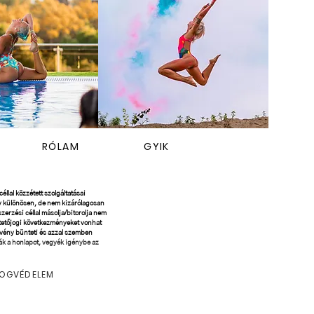
RÓLAM
GYIK
éllal közzétett szolgáltatásai
 így különösen, de nem kizárólagosan
erzési céllal másolja/bitorolja nem
ntetőjogi következményeket vonhat
örvény bünteti és azzal szemben
sák a honlapot, vegyék igénybe az
OGVÉDELEM