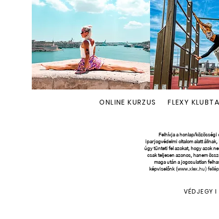
ONLINE KURZUS
FLEXY KLUBT
Felhívja a honlap/közösségi o
iparjogvédelmi oltalom alatt állnak
úgy tünteti fel azokat, hogy azok n
csak teljesen azonos, hanem össz
maga után a jogosulatlan felhas
képviselőnk (
www.xlex.hu
) fell
VÉDJEGY