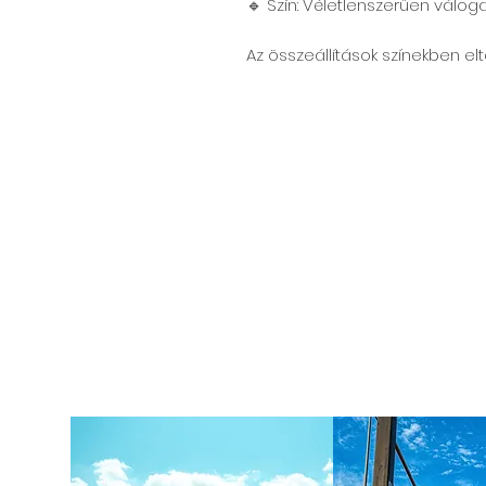
🔹 Szín: Véletlenszerűen válogat
Az összeállítások színekben elté