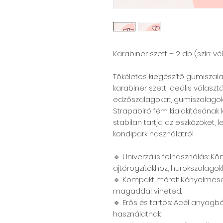
Karabiner szett – 2 db (szín: vé
Tökéletes kiegészítő gumiszal
karabiner szett ideális választ
edzőszalagokat, gumiszalagoka
Strapabíró fém kialakításána
stabilan tartja az eszközöket,
kondipark használatról.
🔹 Univerzális felhasználás: K
ajtórögzítőkhöz, hurokszalago
🔹 Kompakt méret: Kényelmese
magaddal viheted.
🔹 Erős és tartós: Acél anyagbó
használatnak.