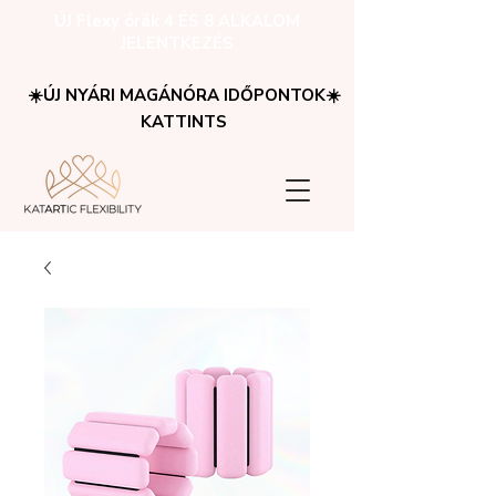
ÚJ Flexy órák 4 ÉS 8 ALKALOM
JELENTKEZÉS
☀️ÚJ NYÁRI MAGÁNÓRA IDŐPONTOK☀️
KATTINTS