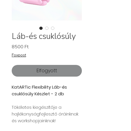
Láb-és csuklósúly
Ár
8500 Ft
Foxpost
Elfogyott
KatARTic Flexibility Láb-és
csuklósúly Készlet - 2 db
Tökéletes kiegészítője a
hajlékonyságfejlesztő óráinknak
és workshopjainknak!