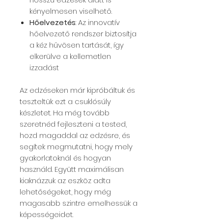
kényelmesen viselhető.
Hőelvezetés
: Az innovatív
hőelvezető rendszer biztosítja
a kéz hűvösen tartását, így
elkerülve a kellemetlen
izzadást
Az edzéseken már kipróbáltuk és
teszteltük ezt a csuklósúly
készletet. Ha még tovább
szeretnéd fejleszteni a tested,
hozd magaddal az edzésre, és
segítek megmutatni, hogy mely
gyakorlatoknál és hogyan
használd. Együtt maximálisan
kiaknázzuk az eszköz adta
lehetőségeket, hogy még
magasabb szintre emelhessük a
képességeidet.