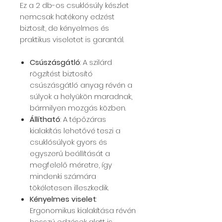
Ez a 2 db-os csuklósúly készlet
nemcsak hatékony edzést
biztosít, de kényelmes és
praktikus viseletet is garantál.
Csúszásgátló
: A szilárd
rögzítést biztosító
csúszásgátló anyag révén a
súlyok a helyükön maradnak,
bármilyen mozgás közben.
Állítható
: A tépőzáras
kialakítás lehetővé teszi a
csuklósúlyok gyors és
egyszerű beállítását a
megfelelő méretre, így
mindenki számára
tökéletesen illeszkedik.
Kényelmes viselet
:
Ergonomikus kialakítása révén
hosszú edzések alatt is