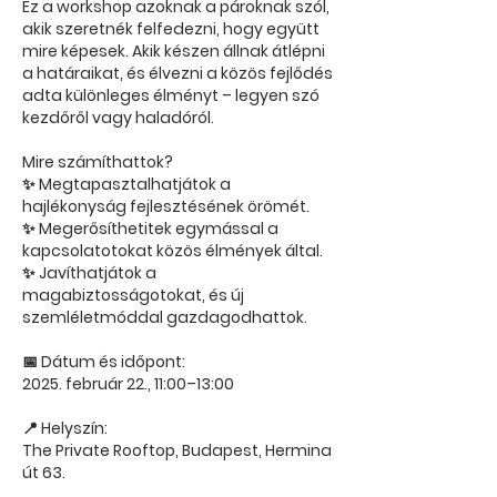
Ez a workshop azoknak a pároknak szól,
akik szeretnék felfedezni, hogy együtt
mire képesek. Akik készen állnak átlépni
a határaikat, és élvezni a közös fejlődés
adta különleges élményt – legyen szó
kezdőről vagy haladóról.
Mire számíthattok?
✨ Megtapasztalhatjátok a
hajlékonyság fejlesztésének örömét.
✨ Megerősíthetitek egymással a
kapcsolatotokat közös élmények által.
✨ Javíthatjátok a
magabiztosságotokat, és új
szemléletmóddal gazdagodhattok.
📅 Dátum és időpont:
2025. február 22., 11:00–13:00
📍 Helyszín:
The Private Rooftop, Budapest, Hermina
út 63.