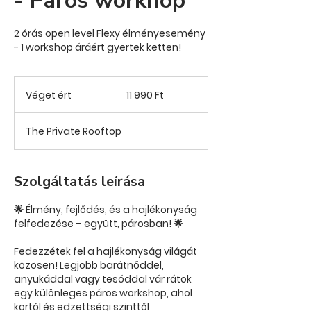
- Páros workhop
2 órás open level Flexy élményesemény
- 1 workshop áráért gyertek ketten!
11 990
magyar
Véget ért
V
11 990 Ft
forint
é
g
The Private Rooftop
e
t
é
r
Szolgáltatás leírása
t
🌟 Élmény, fejlődés, és a hajlékonyság
felfedezése – együtt, párosban! 🌟
Fedezzétek fel a hajlékonyság világát
közösen! Legjobb barátnőddel,
anyukáddal vagy tesóddal vár rátok
egy különleges páros workshop, ahol
kortól és edzettségi szinttől