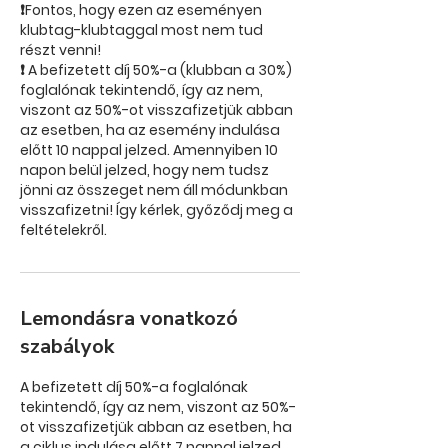
❗Fontos, hogy ezen az eseményen
klubtag-klubtaggal most nem tud
részt venni!
❗ A befizetett díj 50%-a (klubban a 30%)
foglalónak tekintendő, így az nem,
viszont az 50%-ot visszafizetjük abban
az esetben, ha az esemény indulása
előtt 10 nappal jelzed. Amennyiben 10
napon belül jelzed, hogy nem tudsz
jönni az összeget nem áll módunkban
visszafizetni! Így kérlek, győződj meg a
feltételekről.
Lemondásra vonatkozó
szabályok
A befizetett díj 50%-a foglalónak
tekintendő, így az nem, viszont az 50%-
ot visszafizetjük abban az esetben, ha
a ciklus indulása előtt 7 nappal jelzed.