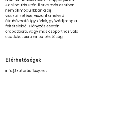
Az elindulás után, illetve más esetben
nem áll módunkban a díj
visszafizetése, viszont a helyed
átruházható. Így kérlek, győződj meg a
feltételekről. Hiányzás esetén
órapótlásra, vagy más csoporthoz való
csatlakozásra nincs lehetőség.
Elérhetőségek
info@katarticflexy.net