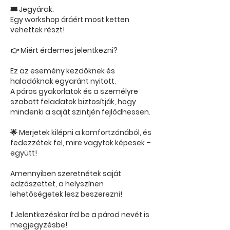
🎟 Jegyárak:
Egy workshop áráért most ketten
vehettek részt!
👉 Miért érdemes jelentkezni?
Ez az esemény kezdőknek és
haladóknak egyaránt nyitott.
A páros gyakorlatok és a személyre
szabott feladatok biztosítják, hogy
mindenki a saját szintjén fejlődhessen.
🌟 Merjetek kilépni a komfortzónából, és
fedezzétek fel, mire vagytok képesek –
együtt!
Amennyiben szeretnétek saját
edzőszettet, a helyszínen
lehetőségetek lesz beszerezni!
❗ Jelentkezéskor írd be a párod nevét is
megjegyzésbe!