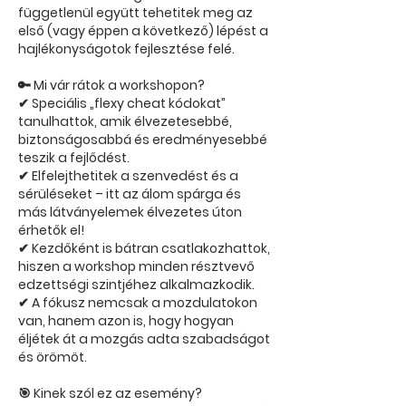
függetlenül együtt tehetitek meg az
első (vagy éppen a következő) lépést a
hajlékonyságotok fejlesztése felé.
🔑 Mi vár rátok a workshopon?
✔ Speciális „flexy cheat kódokat”
tanulhattok, amik élvezetesebbé,
biztonságosabbá és eredményesebbé
teszik a fejlődést.
✔ Elfelejthetitek a szenvedést és a
sérüléseket – itt az álom spárga és
más látványelemek élvezetes úton
érhetők el!
✔ Kezdőként is bátran csatlakozhattok,
hiszen a workshop minden résztvevő
edzettségi szintjéhez alkalmazkodik.
✔ A fókusz nemcsak a mozdulatokon
van, hanem azon is, hogy hogyan
éljétek át a mozgás adta szabadságot
és örömöt.
🎯 Kinek szól ez az esemény?