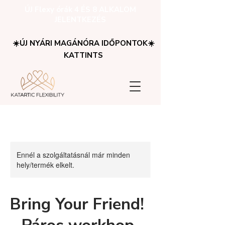
ÚJ Flexy órák 4 ÉS 8 ALKALOM
JELENTKEZÉS
☀️ÚJ NYÁRI MAGÁNÓRA IDŐPONTOK☀️
KATTINTS
Ennél a szolgáltatásnál már minden
hely/termék elkelt.
Bring Your Friend!