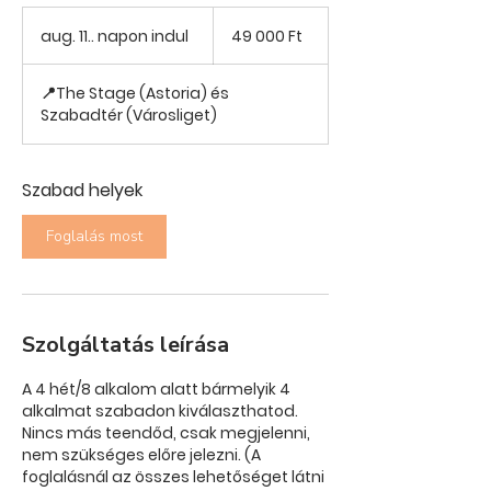
49 000
magyar
aug. 11.. napon indul
a
49 000 Ft
forint
u
g
📍The Stage (Astoria) és
.
Szabadtér (Városliget)
1
1
.
Szabad helyek
.
n
a
Foglalás most
p
o
n
i
Szolgáltatás leírása
n
d
u
A 4 hét/8 alkalom alatt bármelyik 4
l
alkalmat szabadon kiválaszthatod.
Nincs más teendőd, csak megjelenni,
nem szükséges előre jelezni. (A
foglalásnál az összes lehetőséget látni