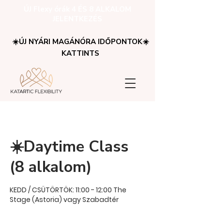
ÚJ Flexy órák 4 ÉS 8 ALKALOM
JELENTKEZÉS
☀️ÚJ NYÁRI MAGÁNÓRA IDŐPONTOK☀️
KATTINTS
☀️Daytime Class
(8 alkalom)
KEDD / CSÜTÖRTÖK: 11:00 - 12:00 The
Stage (Astoria) vagy Szabadtér