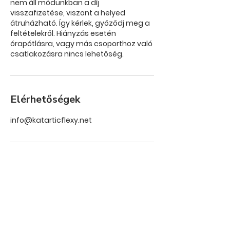
nem áll módunkban a díj
visszafizetése, viszont a helyed
átruházható. Így kérlek, győződj meg a
feltételekről. Hiányzás esetén
órapótlásra, vagy más csoporthoz való
csatlakozásra nincs lehetőség.
Elérhetőségek
info@katarticflexy.net