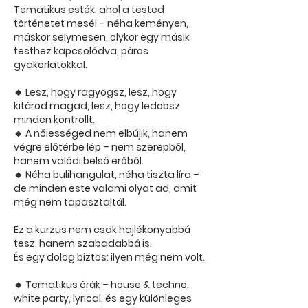
Tematikus esték, ahol a tested
történetet mesél – néha keményen,
máskor selymesen, olykor egy másik
testhez kapcsolódva, páros
gyakorlatokkal.
🔸 Lesz, hogy ragyogsz, lesz, hogy
kitárod magad, lesz, hogy ledobsz
minden kontrollt.
🔸 A nőiességed nem elbújik, hanem
végre előtérbe lép – nem szerepből,
hanem valódi belső erőből.
🔸 Néha bulihangulat, néha tiszta líra –
de minden este valami olyat ad, amit
még nem tapasztaltál.
Ez a kurzus nem csak hajlékonyabbá
tesz, hanem szabadabbá is.
És egy dolog biztos: ilyen még nem volt.
🔸 Tematikus órák – house & techno,
white party, lyrical, és egy különleges