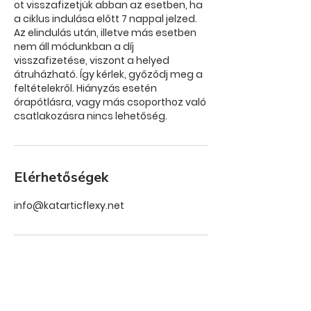
ot visszafizetjük abban az esetben, ha
a ciklus indulása előtt 7 nappal jelzed.
Az elindulás után, illetve más esetben
nem áll módunkban a díj
visszafizetése, viszont a helyed
átruházható. Így kérlek, győződj meg a
feltételekről. Hiányzás esetén
órapótlásra, vagy más csoporthoz való
csatlakozásra nincs lehetőség.
Elérhetőségek
info@katarticflexy.net