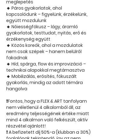
meglepetés
🔸 Páros gyakorlatok, ahol
kapcsolódunk – figyelünk, érzékelünk,
együtt mozdulunk
🔸 Nőiességfókusz – lágy, áramló
gyakorlatok, testtudat, nyitás, erő és
érzékenység együtt
🔸 Közös koreók, ahol a mozdulatok
nem csak szépek – hanem belülről
fakadnak
🔸 Híd, spárga, flow és improvizáció –
technikai alapokkal megtámasztva
🔸 Mobilizálás, erősítés, fókuszált
gyakorlás, mindig az adott témára
hangolva
❗Fontos, hogy a FLEX & ART tanfolyam
nem véletlenül 4 alkalomból áll, az
eredmény teljességének értéke miatt
mind 4 alkalmon való felkészült, aktív
részvétel ajánlott!
❗ A befizetett díj 50%-a (klubban a 30%)
foglalónak tekintendő, így az nem,