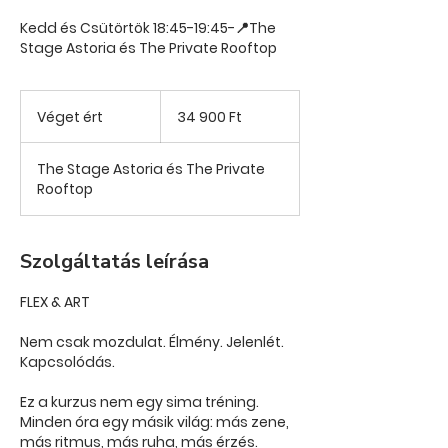
Kedd és Csütörtök 18:45-19:45-📍The
Stage Astoria és The Private Rooftop
34 900
magyar
Véget ért
V
34 900 Ft
forint
é
g
The Stage Astoria és The Private
e
Rooftop
t
é
r
t
Szolgáltatás leírása
FLEX & ART
Nem csak mozdulat. Élmény. Jelenlét.
Kapcsolódás.
Ez a kurzus nem egy sima tréning.
Minden óra egy másik világ: más zene,
más ritmus, más ruha, más érzés.