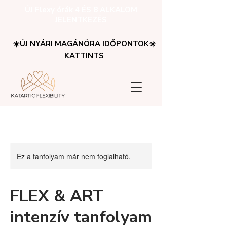
ÚJ Flexy órák 4 ÉS 8 ALKALOM
JELENTKEZÉS
☀️ÚJ NYÁRI MAGÁNÓRA IDŐPONTOK☀️
KATTINTS
Ez a tanfolyam már nem foglalható.
FLEX & ART
intenzív tanfolyam