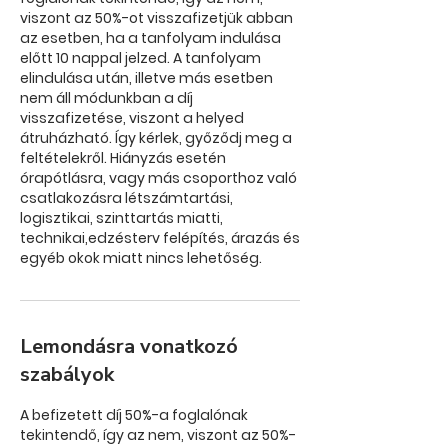
viszont az 50%-ot visszafizetjük abban
az esetben, ha a tanfolyam indulása
előtt 10 nappal jelzed. A tanfolyam
elindulása után, illetve más esetben
nem áll módunkban a díj
visszafizetése, viszont a helyed
átruházható. Így kérlek, győződj meg a
feltételekről. Hiányzás esetén
órapótlásra, vagy más csoporthoz való
csatlakozásra létszámtartási,
logisztikai, szinttartás miatti,
technikai,edzésterv felépítés, árazás és
Lemondásra vonatkozó
szabályok
A befizetett díj 50%-a foglalónak
tekintendő, így az nem, viszont az 50%-