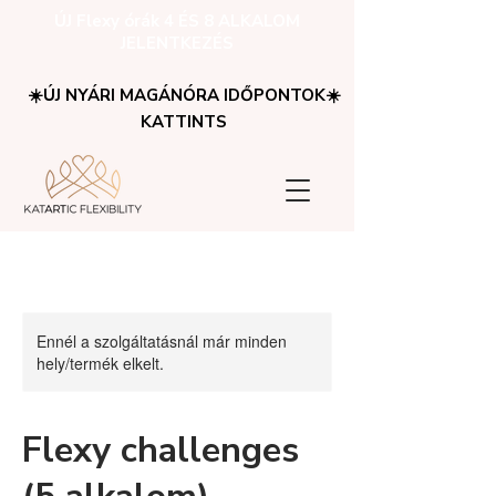
ÚJ Flexy órák 4 ÉS 8 ALKALOM
JELENTKEZÉS
☀️ÚJ NYÁRI MAGÁNÓRA IDŐPONTOK☀️
KATTINTS
Ennél a szolgáltatásnál már minden
hely/termék elkelt.
Flexy challenges