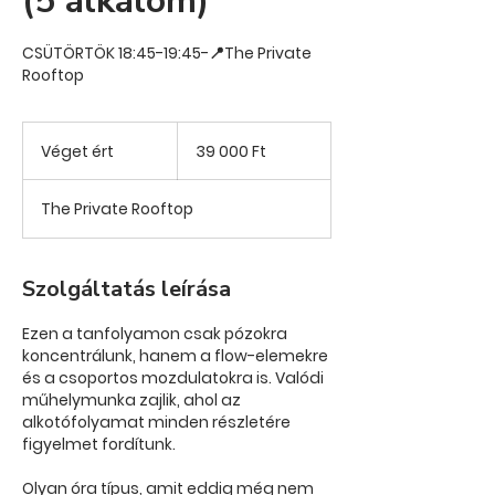
(5 alkalom)
CSÜTÖRTÖK 18:45-19:45-📍The Private
Rooftop
39 000
magyar
Véget ért
V
39 000 Ft
forint
é
g
The Private Rooftop
e
t
é
r
Szolgáltatás leírása
t
Ezen a tanfolyamon csak pózokra
koncentrálunk, hanem a flow-elemekre
és a csoportos mozdulatokra is. Valódi
műhelymunka zajlik, ahol az
alkotófolyamat minden részletére
figyelmet fordítunk.
Olyan óra típus, amit eddig még nem