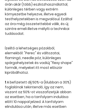
órán akár (több) eszközhasználattal,
különleges térben vagy extrém
környezetbe helyezve, illetve egyedi
testhelyzetekben is megvalósul. Ezáltal
az óra még összetettebbé válik, és új
szintre emeli illetve mélyíti a technikai
tudásodat.
Ízelítő a lehetséges pózokból,
elemekből: "Perec" és változatai,
flamingó, needle póz, különleges
spárgahelyzetek és vadiúj "flexy shape"
formák, melyeket itt most először
kipróbálhatsz.
❗ A befizetett díj 50%-a (klubban a 30%)
foglalónak tekintendő, így az nem,
viszont az 50%-ot visszafizetjük abban
az esetben, ha a tanfolyam indulása
előtt 10 nappal jelzed. A tanfolyam
elindulása után, illetve más esetben