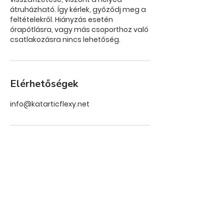
átruházható. Így kérlek, győződj meg a
feltételekről. Hiányzás esetén
órapótlásra, vagy más csoporthoz való
csatlakozásra nincs lehetőség.
Elérhetőségek
info@katarticflexy.net