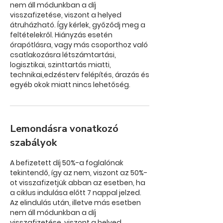
nem áll módunkban a díj
visszafizetése, viszont a helyed
átruházható. Így kérlek, győződj meg a
feltételekről. Hiányzás esetén
órapótlásra, vagy más csoporthoz való
csatlakozásra létszámtartási,
logisztikai, szinttartás miatti,
technikai,edzésterv felépítés, árazás és
Lemondásra vonatkozó
szabályok
A befizetett díj 50%-a foglalónak
tekintendő, így az nem, viszont az 50%-
ot visszafizetjük abban az esetben, ha
a ciklus indulása előtt 7 nappal jelzed.
Az elindulás után, illetve más esetben
nem áll módunkban a díj
visszafizetése, viszont a helyed