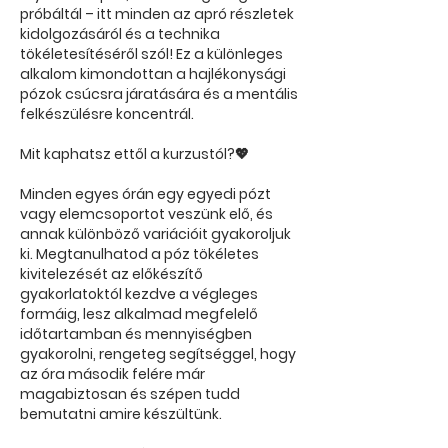
próbáltál – itt minden az apró részletek
kidolgozásáról és a technika
tökéletesítéséről szól! Ez a különleges
alkalom kimondottan a hajlékonysági
pózok csúcsra járatására és a mentális
felkészülésre koncentrál.
Mit kaphatsz ettől a kurzustól?💖
Minden egyes órán egy egyedi pózt
vagy elemcsoportot veszünk elő, és
annak különböző variációit gyakoroljuk
ki. Megtanulhatod a póz tökéletes
kivitelezését az előkészítő
gyakorlatoktól kezdve a végleges
formáig, lesz alkalmad megfelelő
időtartamban és mennyiségben
gyakorolni, rengeteg segítséggel, hogy
az óra második felére már
magabiztosan és szépen tudd
bemutatni amire készültünk.