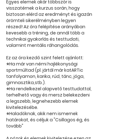
Egyes elemek akár többször is
visszatérnek a kurzus során, hogy
biztosan elérd az eredményt és igazán
örömteli sikerélményben legyen
részed! Az óra felépítése arányában
kevesebb a tréning, de annál több a
technikai gyakorlás és testtudati,
valamint mentális ráhangolódás.
Ez az óra kezdő szint felett ajánlott:
⭐Ha már van némi hajlékonysági
sportmúltad (pl. jártál már katARTic
tanfolyamon, karika, rúd, tánc, jóga,
gimnasztika,stb.).
⭐Ha rendelkezel alapvető testtudattal,
terhelhető vagy és mersz belekezdeni
a legszebb, legnehezebb elemek
kivitelezésébe.
⭐Haladóknak, akik nem ismernek
határokat, és céljuk a "Csillagos ég, és
tovább"
A pózok és elemek kivitelezése ezen az