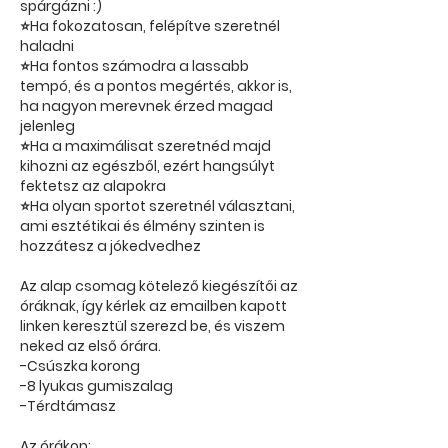
spárgázni :)
⭐Ha fokozatosan, felépítve szeretnél
haladni
⭐Ha fontos számodra a lassabb
tempó, és a pontos megértés, akkor is,
ha nagyon merevnek érzed magad
jelenleg
⭐Ha a maximálisat szeretnéd majd
kihozni az egészből, ezért hangsúlyt
fektetsz az alapokra
⭐Ha olyan sportot szeretnél választani,
ami esztétikai és élmény szinten is
hozzátesz a jókedvedhez
Az alap csomag kötelező kiegészítői az
óráknak, így kérlek az emailben kapott
linken keresztül szerezd be, és viszem
neked az első órára.
-Csúszka korong
-8 lyukas gumiszalag
-Térdtámasz
Az órákon: