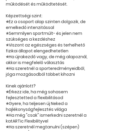
működését és működtetését.
Képzettségi szint:
⭐Ez a csoport alap szinten dolgozik, de
emelkedő intenzitással
⭐Semmilyen sportmúlt- és jelen nem
szükséges a kezdéshez
⭐Viszont az egészséges és terhelhető
fizikai állapot elengedhetetlen
⭐Ha újrakezdő vagy, de még alapoznál,
akkor is megfelelő választás
⭐Ha szeretnél a sporteredményeidből,
jóga mozgásodból többet kihozni
Kinek ajánlott?
⭐Érkezz ide, ha még sohasem
fejlesztetted a flexibilitásod
⭐Gyere, ha teljesen új Neked a
hajlékonyságfejlesztés világa
⭐Ha még "csak" ismerkedni szeretnél a
katARTic Flexibilityvel
⭐Ha szeretnél megtanulni (szépen)