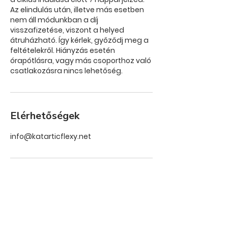
Az elindulás után, illetve más esetben
nem áll módunkban a díj
visszafizetése, viszont a helyed
átruházható. Így kérlek, győződj meg a
feltételekről. Hiányzás esetén
órapótlásra, vagy más csoporthoz való
csatlakozásra nincs lehetőség.
Elérhetőségek
info@katarticflexy.net