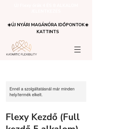
ÚJ Flexy órák 4 ÉS 8 ALKALOM
JELENTKEZÉS
☀️ÚJ NYÁRI MAGÁNÓRA IDŐPONTOK☀️
KATTINTS
Ennél a szolgáltatásnál már minden
hely/termék elkelt.
Flexy Kezdő (Full