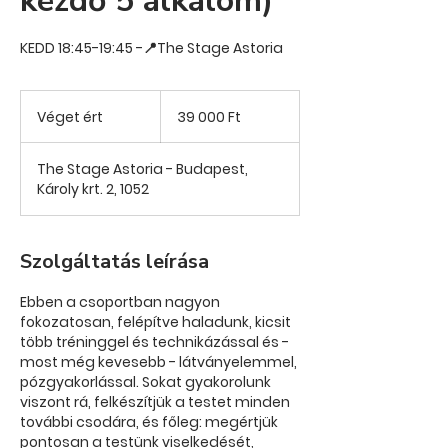
kezdő 5 alkalom)
KEDD 18:45-19:45 -📍The Stage Astoria
39 000
magyar
Véget ért
V
39 000 Ft
forint
é
g
The Stage Astoria - Budapest,
e
Károly krt. 2, 1052
t
é
r
t
Szolgáltatás leírása
Ebben a csoportban nagyon
fokozatosan, felépítve haladunk, kicsit
több tréninggel és technikázással és -
most még kevesebb - látványelemmel,
pózgyakorlással. Sokat gyakorolunk
viszont rá, felkészítjük a testet minden
további csodára, és főleg: megértjük
pontosan a testünk viselkedését,