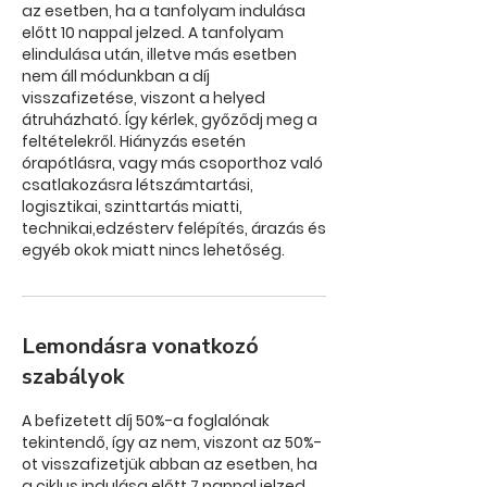
az esetben, ha a tanfolyam indulása
előtt 10 nappal jelzed. A tanfolyam
elindulása után, illetve más esetben
nem áll módunkban a díj
visszafizetése, viszont a helyed
átruházható. Így kérlek, győződj meg a
feltételekről. Hiányzás esetén
órapótlásra, vagy más csoporthoz való
csatlakozásra létszámtartási,
logisztikai, szinttartás miatti,
technikai,edzésterv felépítés, árazás és
egyéb okok miatt nincs lehetőség.
Lemondásra vonatkozó
szabályok
A befizetett díj 50%-a foglalónak
tekintendő, így az nem, viszont az 50%-
ot visszafizetjük abban az esetben, ha
a ciklus indulása előtt 7 nappal jelzed.