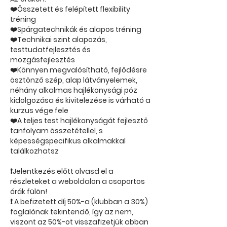
❤️Összetett és felépített flexibility
tréning
❤️Spárgatechnikák és alapos tréning
❤️Technikai szint alapozás,
testtudatfejlesztés és
mozgásfejlesztés
❤️Könnyen megvalósítható, fejlődésre
ösztönző szép, alap látványelemek,
néhány alkalmas hajlékonysági póz
kidolgozása és kivitelezése is várható a
kurzus vége fele
❤️A teljes test hajlékonyságát fejlesztő
tanfolyam összetétellel, s
képességspecifikus alkalmakkal
találkozhatsz
❗Jelentkezés előtt olvasd el a
részleteket a weboldalon a csoportos
órák fülön!
❗ A befizetett díj 50%-a (klubban a 30%)
foglalónak tekintendő, így az nem,
viszont az 50%-ot visszafizetjük abban