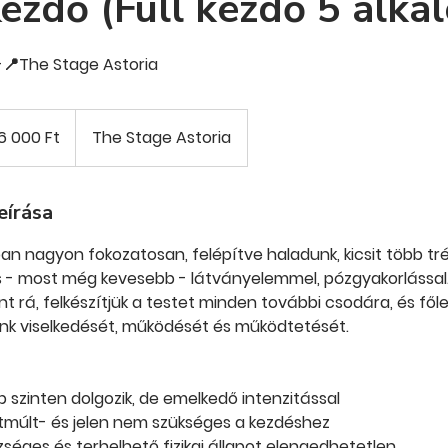
ezdő (Full kezdő 5 alka
-📍The Stage Astoria
0
ar
6 000 Ft
The Stage Astoria
eírása
n nagyon fokozatosan, felépítve haladunk, kicsit több tr
s - most még kevesebb - látványelemmel, pózgyakorlással
nt rá, felkészítjük a testet minden további csodára, és fől
nk viselkedését, működését és működtetését.
p szinten dolgozik, de emelkedő intenzitással
múlt- és jelen nem szükséges a kezdéshez
séges és terhelhető fizikai állapot elengedhetetlen