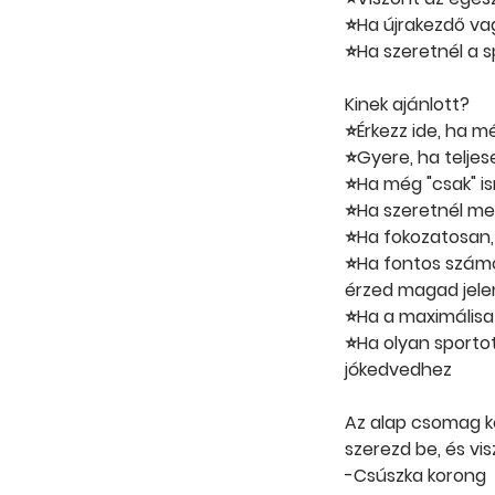
⭐Ha újrakezdő vag
⭐Ha szeretnél a 
Kinek ajánlott?
⭐Érkezz ide, ha m
⭐Gyere, ha teljes
⭐Ha még "csak" ism
⭐Ha szeretnél meg
⭐Ha fokozatosan, 
⭐Ha fontos számo
érzed magad jele
⭐Ha a maximálisat
⭐Ha olyan sportot
jókedvedhez
Az alap csomag kö
szerezd be, és vi
-Csúszka korong