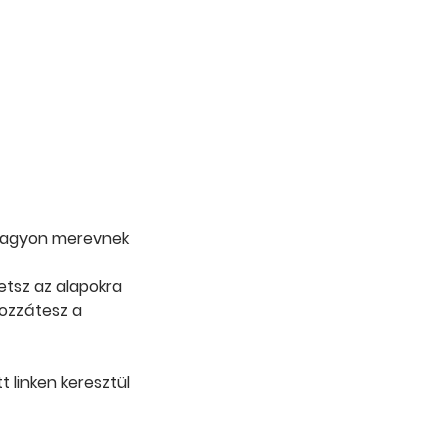
 nagyon merevnek
etsz az alapokra
hozzátesz a
t linken keresztül