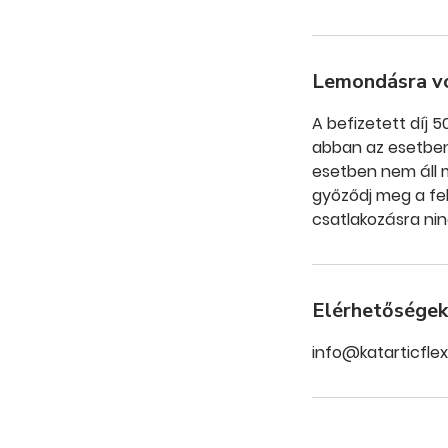
Lemondásra v
A befizetett díj 
abban az esetben, 
esetben nem áll m
győződj meg a fel
csatlakozásra nin
Elérhetőségek
info@katarticflex