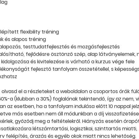
lag
épített flexibility tréning
k és alapos tréning
 alapozás, testtudatfejlesztés és mozgásfejlesztés
ósítható, fejlődésre ösztönző szép, alap látványelemek,
 kidolgozása és kivitelezése is várható a kurzus vége fele
ajlékonyságát fejlesztő tanfolyam összetétellel, s képesség
kozhatsz
t olvasd el a részleteket a weboldalon a csoportos órák fül
j 50%-a (klubban a 30%) foglalónak tekintendő, így az nem, 
ban az esetben, ha a tanfolyam indulása előtt 10 nappal je
illetve más esetben nem áll módunkban a díj visszafizetése
kérlek, győződj meg a feltételekről. Hiányzás esetén órapó
atlakozásra létszámtartási, logisztikai, szinttartás miatti,
rv felépítés, árazás és egyéb okok miatt nincs lehetőség.