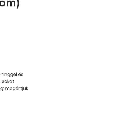
lom)
éninggel és
. Sokat
eg: megértjük