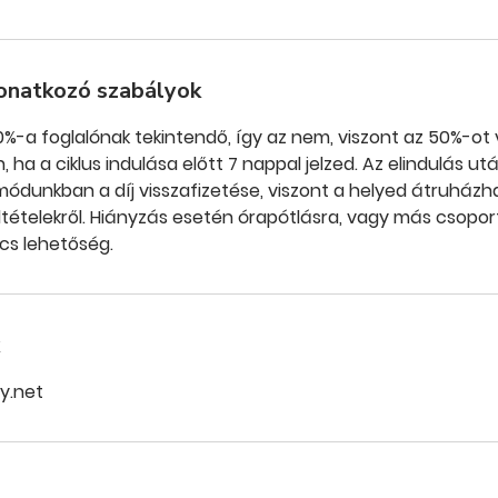
onatkozó szabályok
50%-a foglalónak tekintendő, így az nem, viszont az 50%-ot v
ha a ciklus indulása előtt 7 nappal jelzed. Az elindulás utá
ódunkban a díj visszafizetése, viszont a helyed átruházhat
tételekről. Hiányzás esetén órapótlásra, vagy más csopor
cs lehetőség.
y.net