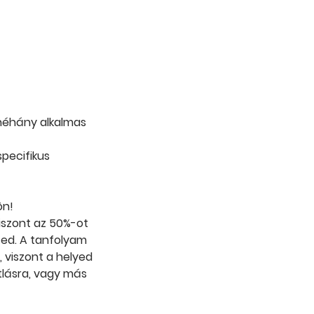
 néhány alkalmas
specifikus
ön!
viszont az 50%-ot
lzed. A tanfolyam
, viszont a helyed
tlásra, vagy más