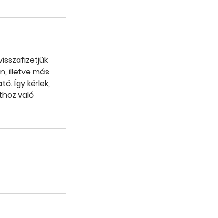
isszafizetjük
n, illetve más
ó. Így kérlek,
thoz való