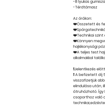
-8 lyukas gumisza
-Térdtámasz
Az órákon:
❤️Összetett és fel
❤️Spárgatechniká
❤️Technikai szint
❤️Könnyen megval
hajlékonysági póz
❤️A teljes test h
alkalmakkal talál
❗Jelentkezés előt
❗ A befizetett dí
visszafizetjük ab
elindulása után, 
átruházható. Így 
csoporthoz való cs
technikai,edzéste