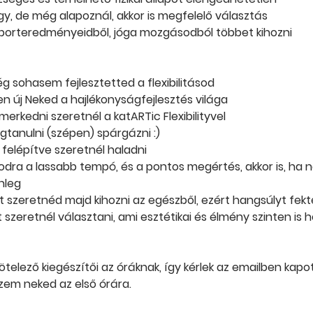
y, de még alapoznál, akkor is megfelelő választás
sporteredményeidből, jóga mozgásodból többet kihozni
ég sohasem fejlesztetted a flexibilitásod
en új Neked a hajlékonyságfejlesztés világa
erkedni szeretnél a katARTic Flexibilityvel
tanulni (szépen) spárgázni :)
felépítve szeretnél haladni
dra a lassabb tempó, és a pontos megértés, akkor is, ha
nleg
 szeretnéd majd kihozni az egészből, ezért hangsúlyt fekt
 szeretnél választani, ami esztétikai és élmény szinten is 
telező kiegészítői az óráknak, így kérlek az emailben kapot
szem neked az első órára.