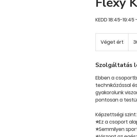
Flexy K
KEDD 18:45-19:45 
36 00
magy
Véget ért
V
3
forint
é
g
e
Szolgáltatás l
t
Ebben a csoportba
é
technikázással é
r
gyakorolunk viszo
t
pontosan a testü
Képzettségi szint:
⭐Ez a csoport ala
⭐Semmilyen sport
⭐Viszont az egész