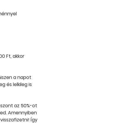
lménnyel
0 Ft, akkor
hiszen a napot
 és lelkileg is
viszont az 50%-ot
lzed. Amennyiben
isszafizetni! Így