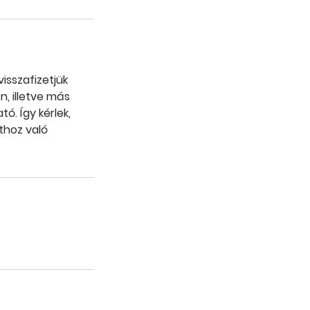
isszafizetjük
n, illetve más
ó. Így kérlek,
thoz való