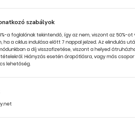
onatkozó szabályok
50%-a foglalónak tekintendő, így az nem, viszont az 50%-ot v
ha a ciklus indulása előtt 7 nappal jelzed. Az elindulás utá
ódunkban a díj visszafizetése, viszont a helyed átruházhat
tételekről. Hiányzás esetén órapótlásra, vagy más csopor
cs lehetőség.
y.net