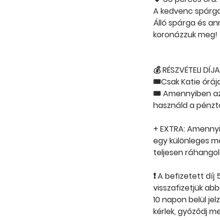
A kedvenc spárga
Álló spárga és an
koronázzuk meg!
💰 RÉSZVÉTELI DÍJA
🎟Csak Katie óráj
🎟 Amennyiben az
használd a pénzt
+ EXTRA: Amennyi
egy különleges meg
teljesen ráhango
❗ A befizetett dí
visszafizetjük ab
10 napon belül je
kérlek, győződj me