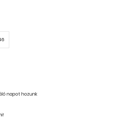
46
váló napot hozunk
i!