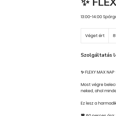
✨ FLEX
13:00-14:00 Spárg
8500
magy
Véget ért
V
8
forint
é
g
e
Szolgáltatás l
t
é
✨ FLEXY MAX NAP 
r
t
Most végre belec
neked, ahol minde
Ez lesz a harmadik
💖 60 perces óra: