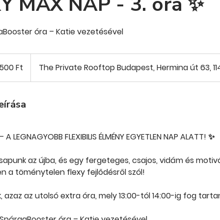
Y MAX NAP - 3. óra ✨
aBooster óra – Katie vezetésével
ar
500 Ft
The Private Rooftop Budapest, Hermina út 63, 11
eírása
– A LEGNAGYOBB FLEXIBILIS ÉLMÉNY EGYETLEN NAP ALATT! ✨
sapunk az újba, és egy fergeteges, csajos, vidám és moti
n a töménytelen flexy fejlődésről szól!
, azaz az utolsó extra óra, mely 13:00-tól 14:00-ig fog tartan
 SpárgaBooster óra – Katie vezetésével