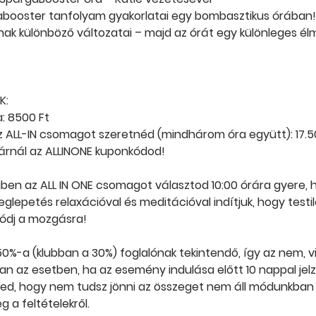
booster tanfolyam gyakorlatai egy bombasztikus órában!
nak különböző változatai – majd az órát egy különleges é
K:
a: 8500 Ft
 ALL-IN csomagot szeretnéd (mindhárom óra együtt): 17.50
árnál az ALLINONE kuponkódod!
ben az ALL IN ONE csomagot választod 10:00 órára gyere, 
lepetés relaxációval és meditációval indítjuk, hogy testileg
lódj a mozgásra!
j 50%-a (klubban a 30%) foglalónak tekintendő, így az nem, 
ban az esetben, ha az esemény indulása előtt 10 nappal je
lzed, hogy nem tudsz jönni az összeget nem áll módunkban v
g a feltételekről.