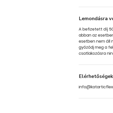
Lemondásra v
A befizetett díj 
abban az esetben, 
esetben nem áll m
győződj meg a fel
csatlakozásra nin
Elérhetőségek
info@katarticflex