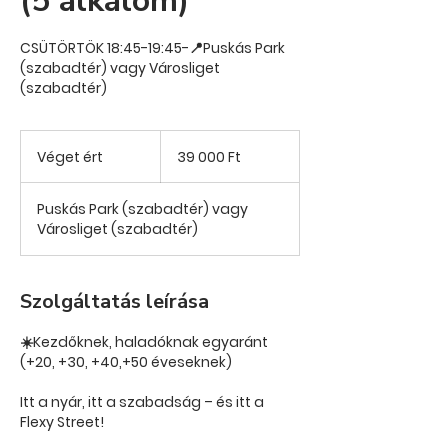
(5 alkalom)
CSÜTÖRTÖK 18:45-19:45-📍Puskás Park
(szabadtér) vagy Városliget
(szabadtér)
39 000
magyar
Véget ért
V
39 000 Ft
forint
é
g
Puskás Park (szabadtér) vagy
e
Városliget (szabadtér)
t
é
r
t
Szolgáltatás leírása
☀️Kezdőknek, haladóknak egyaránt
(+20, +30, +40,+50 éveseknek)
Itt a nyár, itt a szabadság – és itt a
Flexy Street!