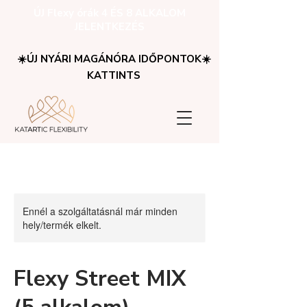
ÚJ Flexy órák 4 ÉS 8 ALKALOM
JELENTKEZÉS
☀️ÚJ NYÁRI MAGÁNÓRA IDŐPONTOK☀️
KATTINTS
Ennél a szolgáltatásnál már minden
hely/termék elkelt.
Flexy Street MIX