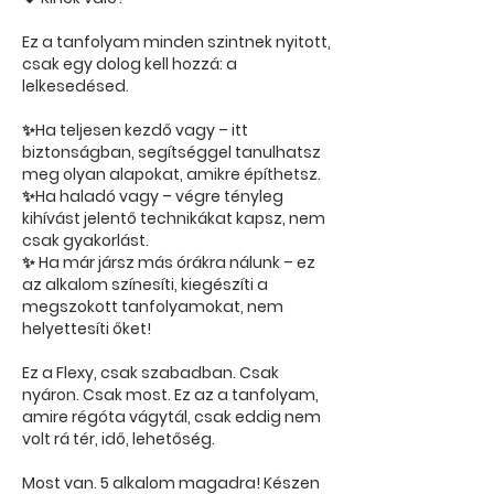
Ez a tanfolyam minden szintnek nyitott,
csak egy dolog kell hozzá: a
lelkesedésed.
✨Ha teljesen kezdő vagy – itt
biztonságban, segítséggel tanulhatsz
meg olyan alapokat, amikre építhetsz.
✨Ha haladó vagy – végre tényleg
kihívást jelentő technikákat kapsz, nem
csak gyakorlást.
✨ Ha már jársz más órákra nálunk – ez
az alkalom színesíti, kiegészíti a
megszokott tanfolyamokat, nem
helyettesíti őket!
Ez a Flexy, csak szabadban. Csak
nyáron. Csak most. Ez az a tanfolyam,
amire régóta vágytál, csak eddig nem
volt rá tér, idő, lehetőség.
Most van. 5 alkalom magadra! Készen