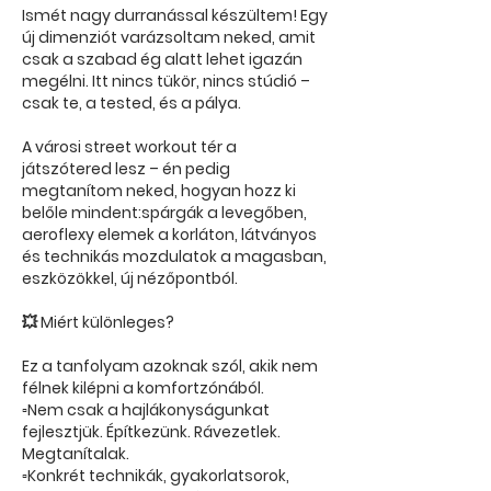
Ismét nagy durranással készültem! Egy
új dimenziót varázsoltam neked, amit
csak a szabad ég alatt lehet igazán
megélni. Itt nincs tükör, nincs stúdió –
csak te, a tested, és a pálya.
A városi street workout tér a
játszótered lesz – én pedig
megtanítom neked, hogyan hozz ki
belőle mindent:spárgák a levegőben,
aeroflexy elemek a korláton, látványos
és technikás mozdulatok a magasban,
eszközökkel, új nézőpontból.
💥 Miért különleges?
Ez a tanfolyam azoknak szól, akik nem
félnek kilépni a komfortzónából.
▫️Nem csak a hajlákonyságunkat
fejlesztjük. Építkezünk. Rávezetlek.
Megtanítalak.
▫️Konkrét technikák, gyakorlatsorok,