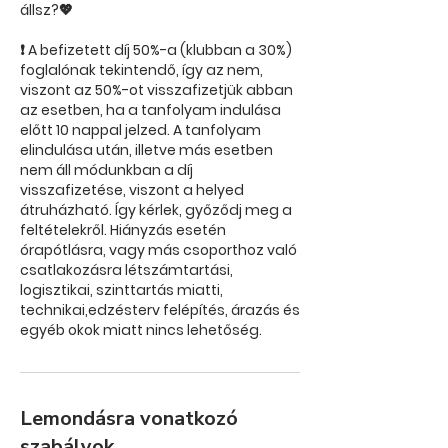
állsz?💖
❗ A befizetett díj 50%-a (klubban a 30%)
foglalónak tekintendő, így az nem,
viszont az 50%-ot visszafizetjük abban
az esetben, ha a tanfolyam indulása
előtt 10 nappal jelzed. A tanfolyam
elindulása után, illetve más esetben
nem áll módunkban a díj
visszafizetése, viszont a helyed
átruházható. Így kérlek, győződj meg a
feltételekről. Hiányzás esetén
órapótlásra, vagy más csoporthoz való
csatlakozásra létszámtartási,
logisztikai, szinttartás miatti,
technikai,edzésterv felépítés, árazás és
Lemondásra vonatkozó
szabályok