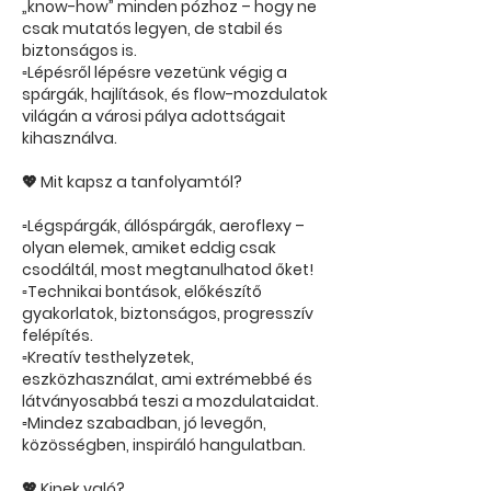
„know-how” minden pózhoz – hogy ne
csak mutatós legyen, de stabil és
biztonságos is.
▫️Lépésről lépésre vezetünk végig a
spárgák, hajlítások, és flow-mozdulatok
világán a városi pálya adottságait
kihasználva.
💖 Mit kapsz a tanfolyamtól?
▫️Légspárgák, állóspárgák, aeroflexy –
olyan elemek, amiket eddig csak
csodáltál, most megtanulhatod őket!
▫️Technikai bontások, előkészítő
gyakorlatok, biztonságos, progresszív
felépítés.
▫️Kreatív testhelyzetek,
eszközhasználat, ami extrémebbé és
látványosabbá teszi a mozdulataidat.
▫️Mindez szabadban, jó levegőn,
közösségben, inspiráló hangulatban.
💖 Kinek való?