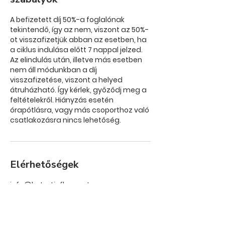
A befizetett díj 50%-a foglalónak
tekintendő, így az nem, viszont az 50%-
ot visszafizetjük abban az esetben, ha
a ciklus indulása előtt 7 nappal jelzed.
Az elindulás után, illetve más esetben
nem áll módunkban a díj
visszafizetése, viszont a helyed
átruházható. Így kérlek, győződj meg a
feltételekről. Hiányzás esetén
órapótlásra, vagy más csoporthoz való
csatlakozásra nincs lehetőség.
Elérhetőségek
info@katarticflexy.net