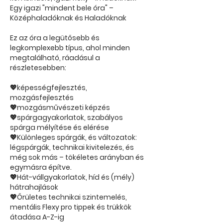
Egy igazi "mindent bele óra" –
Középhaladóknak és Haladóknak
Ez az óra a legütősebb és
legkomplexebb típus, ahol minden
megtalálható, ráadásul a
részletesebben:
💖képességfejlesztés,
mozgásfejlesztés
💖mozgásművészeti képzés
💖spárgagyakorlatok, szabályos
spárga mélyítése és elérése
💖Különleges spárgák, és változatok:
légspárgák, technikai kivitelezés, és
még sok más – tökéletes arányban és
egymásra építve.
💖Hát-vállgyakorlatok, híd és (mély)
hátrahajlások
💖Őrületes technikai szintemelés,
mentális Flexy pro tippek és trükkök
átadása A-Z-ig