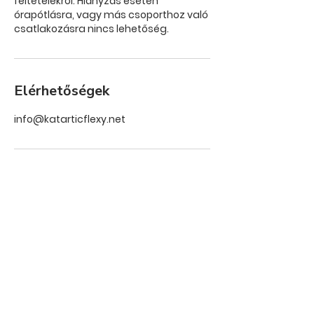
feltételekről. Hiányzás esetén
órapótlásra, vagy más csoporthoz való
csatlakozásra nincs lehetőség.
Elérhetőségek
info@katarticflexy.net