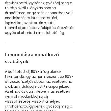
átruházható. Így kérlek, győződj meg a
feltételekről. Hiányzás esetén
órapótlásra, vagy más csoporthoz való
csatlakozásra létszámtartási,
logisztikai, szinttartás miatti,
technikai,edzésterv felépítés, árazás és
Lemondásra vonatkozó
szabályok
A befizetett díj 50%-a foglalónak
tekintendő, így az nem, viszont az 50%-
ot visszafizetjük abban az esetben, ha
a ciklus indulása előtt 7 nappal jelzed.
Az elindulás után, illetve más esetben
nem áll módunkban a díj
visszafizetése, viszont a helyed
átruházható. Így kérlek, győződj meg a