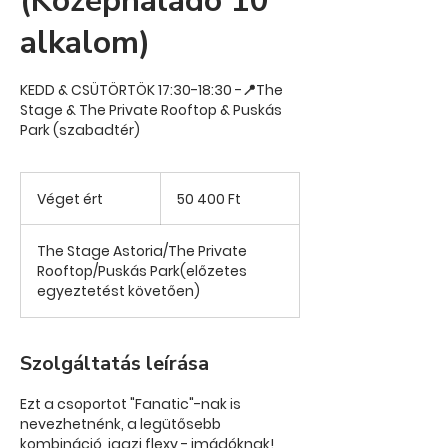
(Középhaladó 10
alkalom)
KEDD & CSÜTÖRTÖK 17:30-18:30 -📍The
Stage & The Private Rooftop & Puskás
Park (szabadtér)
50 400
magyar
Véget ért
V
50 400 Ft
forint
é
g
The Stage Astoria/The Private
e
Rooftop/Puskás Park(előzetes
t
egyeztetést követően)
é
r
t
Szolgáltatás leírása
Ezt a csoportot "Fanatic"-nak is
nevezhetnénk, a legütősebb
kombináció, igazi flexy - imádóknak!