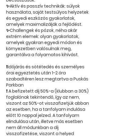
becsúszások.
✨Aktív és passzív technikák: súlyok
használata, saját testsúlyos helyzetek
és egyedi eszközös gyakorlatok,
amelyek maximalizálják a fejlődést.
✨Challengek és pózok, néha akár
extrém elemek: olyan gyakorlatok,
amelyek gyakran egyedi módon és
környezetben valósulnak meg,
garantálva a folyamatos kihívást.
❗Időjárás és sötétedés és személyes
órai egyeztetés után 1-2 óra
szabadtéren lesz megtartva a Puskás
Parkban
❗ A befizetett díj 50%-a (klubban a 30%)
foglalónak tekintendő, így az nem,
viszont az 50%-ot visszafizetjük abban
az esetben, ha a tanfolyam indulása
előtt 10 nappal jelzed. A tanfolyam
elindulása után, illetve más esetben
nem áll módunkban a díj
visszafizetése, viszont a helyed