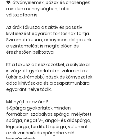
💖Látványelemek, pózok és challengek
minden mennyiségben, több
változatban is
Az órák fókusza az aktív és passzív
kivitelezést egyaránt fontosnak tartja.
Szimmetrikusan, arányosan dolgozunk,
a szintemelést is megfelelően és
érezhetően beiktatva.
Itt a fókusz az eszközökkel, a súlyokkal
is végzett gyakorlatokra, valamint az
(akár extrémebb) pózok és környezetek
adta kihívásokra és a csapatmunkára
egyaránt helyeződik.
Mit nyújt ez az óra?
✨Spárga gyakorlatok minden
formában: szabályos spárga, mélyített
spárga, negatív-, angol- és állóspárga,
légspárga, fordított spárga, valamint
ezek variációi és spárgába való