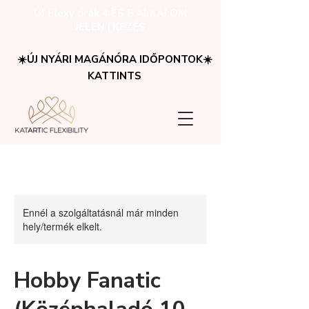
ÚJ Flexy órák 4 ÉS 8 ALKALOM
JELENTKEZÉS
☀️ÚJ NYÁRI MAGÁNÓRA IDŐPONTOK☀️
KATTINTS
Ennél a szolgáltatásnál már minden
hely/termék elkelt.
Hobby Fanatic