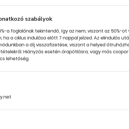
onatkozó szabályok
50%-a foglalónak tekintendő, így az nem, viszont az 50%-ot v
ha a ciklus indulása előtt 7 nappal jelzed. Az elindulás utá
ódunkban a díj visszafizetése, viszont a helyed átruházhat
tételekről. Hiányzás esetén órapótlásra, vagy más csopor
cs lehetőség.
y.net