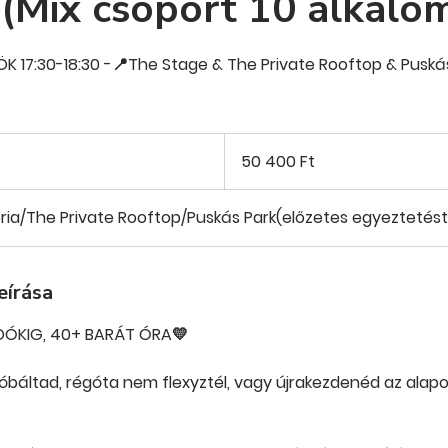
(Mix csoport 10 alkalo
 17:30-18:30 -📍The Stage & The Private Rooftop & Puská
50 400
magyar
50 400 Ft
forint
ria/The Private Rooftop/Puskás Park(előzetes egyeztetés
eírása
ÓKIG, 40+ BARÁT ÓRA💛
áltad, régóta nem flexyztél, vagy újrakezdenéd az alapokt