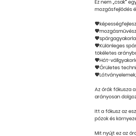
Ez nem „csak” eg
mozgásfejlődés és
💖képességfejles
💖mozgásművésze
💖spárgagyakorla
💖Különleges spár
tökéletes arányb
💖Hát-vállgyakorl
💖Őrületes techni
💖Látványelemek,
Az órák fókusza a
arányosan dolgozu
Itt a fókusz az es
pózok és környez
Mit nyújt ez az ór