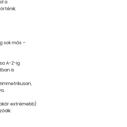
ol a
örténik.
ég sok más –
ása A-Z-ig
tban is
Szimmetrikusan,
a.
z (akár extrémebb)
ődik.