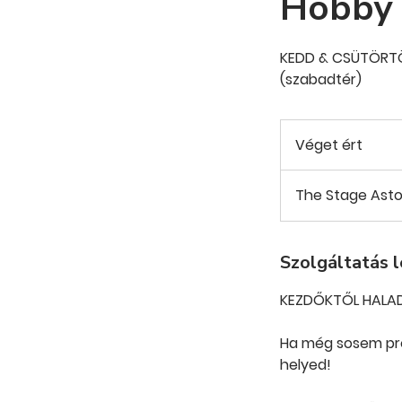
Hobby 
KEDD & CSÜTÖRTÖK
(szabadtér)
Véget ért
V
é
g
The Stage Asto
e
t
é
Szolgáltatás l
r
t
KEZDŐKTŐL HALAD
Ha még sosem prób
helyed!