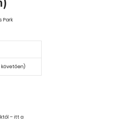
m)
s Park
t követően)
ól – itt a