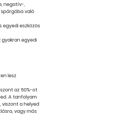
, negatív-,
s spárgába való
és egyedi eszközös
k gyakran egyedi
en lesz
viszont az 50%-ot
lzed. A tanfolyam
, viszont a helyed
tlásra, vagy más