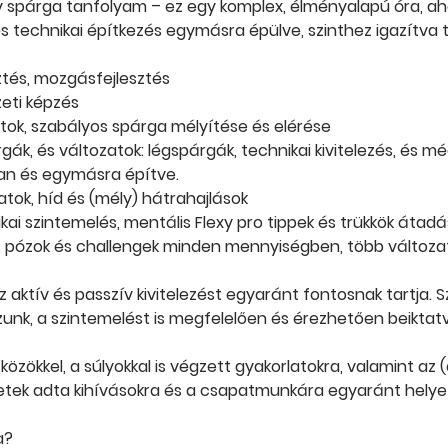
y spárga tanfolyam – ez egy komplex, élményalapú óra, ah
 technikai építkezés egymásra épülve, szinthez igazítva t
ztés, mozgásfejlesztés
ti képzés
tok, szabályos spárga mélyítése és elérése
gák, és változatok: légspárgák, technikai kivitelezés, és m
an és egymásra építve.
atok, híd és (mély) hátrahajlások
kai szintemelés, mentális Flexy pro tippek és trükkök átad
 pózok és challengek minden mennyiségben, több változa
z aktív és passzív kivitelezést egyaránt fontosnak tartja. 
nk, a szintemelést is megfelelően és érezhetően beiktatv
zközökkel, a súlyokkal is végzett gyakorlatokra, valamint a
etek adta kihívásokra és a csapatmunkára egyaránt helyez
a?