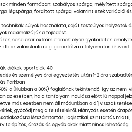
tok minden formában: szabályos spárga, mélyített spárga
rga, légspárga, fordított spárga, valamint ezek variációi é
 technikák: súlyok használata, saját testsúlyos helyzetek 
yek maximalizálják a fejlődést.
ózok, néha akár extrém elemek: olyan gyakorlatok, amelye
etben valósulnak meg, garantálva a folyamatos kihívást.
ák, diákok, sportolók, 40
tedés és személyes órai egyeztetés után 1-2 óra szabadtér
ás Parkban
j 50%-a (klubban a 30%) foglalónak tekintendő, így az nem, 
ban az esetben, ha a tanfolyam indulása előtt 10 nappal je
illetve más esetben nem áll módunkban a díj visszafizetése
kérlek, győződj meg a feltételekről. Hiányzás esetén órapó
atlakozásra létszámtartási, logisztikai, szinttartás miatti,