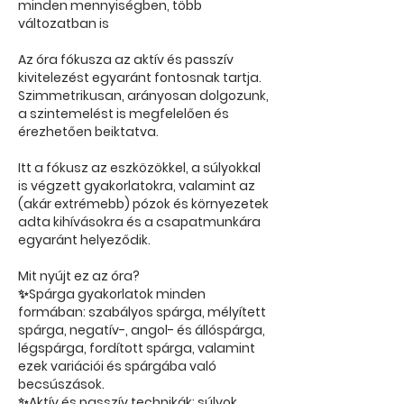
minden mennyiségben, több
változatban is
Az óra fókusza az aktív és passzív
kivitelezést egyaránt fontosnak tartja.
Szimmetrikusan, arányosan dolgozunk,
a szintemelést is megfelelően és
érezhetően beiktatva.
Itt a fókusz az eszközökkel, a súlyokkal
is végzett gyakorlatokra, valamint az
(akár extrémebb) pózok és környezetek
adta kihívásokra és a csapatmunkára
egyaránt helyeződik.
Mit nyújt ez az óra?
✨Spárga gyakorlatok minden
formában: szabályos spárga, mélyített
spárga, negatív-, angol- és állóspárga,
légspárga, fordított spárga, valamint
ezek variációi és spárgába való
becsúszások.
✨Aktív és passzív technikák: súlyok