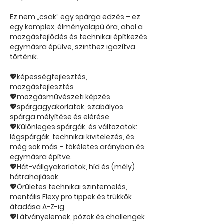
Ez nem „csak” egy spárga edzés – ez
egy komplex, élményalapú óra, ahol a
mozgásfejlődés és technikai építkezés
egymásra épülve, szinthez igazítva
történik.
💖képességfejlesztés,
mozgásfejlesztés
💖mozgásművészeti képzés
💖spárgagyakorlatok, szabályos
spárga mélyítése és elérése
💖Különleges spárgák, és változatok:
légspárgák, technikai kivitelezés, és
még sok más – tökéletes arányban és
egymásra építve.
💖Hát-vállgyakorlatok, híd és (mély)
hátrahajlások
💖Őrületes technikai szintemelés,
mentális Flexy pro tippek és trükkök
átadása A-Z-ig
💖Látványelemek, pózok és challengek