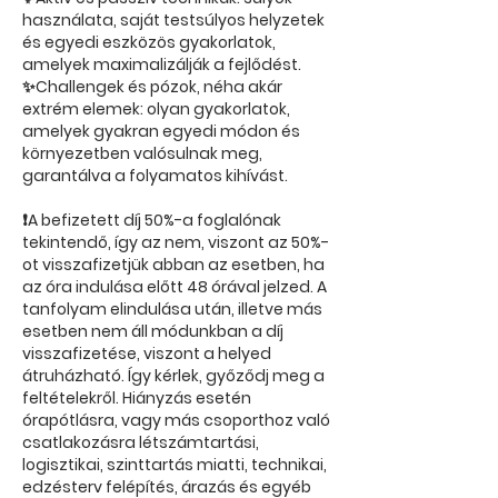
használata, saját testsúlyos helyzetek
és egyedi eszközös gyakorlatok,
amelyek maximalizálják a fejlődést.
✨Challengek és pózok, néha akár
extrém elemek: olyan gyakorlatok,
amelyek gyakran egyedi módon és
környezetben valósulnak meg,
garantálva a folyamatos kihívást.
❗A befizetett díj 50%-a foglalónak
tekintendő, így az nem, viszont az 50%-
ot visszafizetjük abban az esetben, ha
az óra indulása előtt 48 órával jelzed. A
tanfolyam elindulása után, illetve más
esetben nem áll módunkban a díj
visszafizetése, viszont a helyed
átruházható. Így kérlek, győződj meg a
feltételekről. Hiányzás esetén
órapótlásra, vagy más csoporthoz való
csatlakozásra létszámtartási,
logisztikai, szinttartás miatti, technikai,
edzésterv felépítés, árazás és egyéb