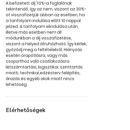
A befizetett díj 70%-a foglalónak
tekintendő, így az nem, viszont az 30%-
ot visszafizetjük abban az esetben, ha
a tanfolyam indulása előtt 10 nappal
jelzed. A tanfolyam elindulása után,
illetve más esetben nem áll
módunkban a díj visszafizetése,
viszont a helyed átruházható. Így kérlek,
győződj meg a feltételekről. Hiányzás
esetén órapótlásra, vagy más
csoporthoz való csatlakozásra
létszámtartási, logisztikai, szinttartás
miatti, technikai,edzésterv felépítés,
árazás és egyéb okok miatt nincs
lehetőség.
Elérhetőségek
info@katarticflexy.net