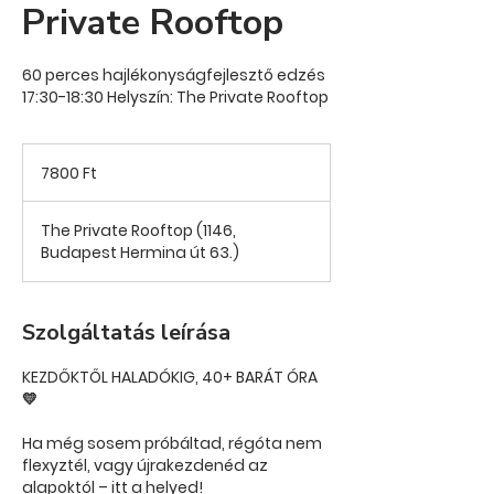
Private Rooftop
60 perces hajlékonyságfejlesztő edzés
17:30-18:30 Helyszín: The Private Rooftop
7800
magyar
7800 Ft
forint
The Private Rooftop (1146,
Budapest Hermina út 63.)
Szolgáltatás leírása
KEZDŐKTŐL HALADÓKIG, 40+ BARÁT ÓRA
💛
Ha még sosem próbáltad, régóta nem
flexyztél, vagy újrakezdenéd az
alapoktól – itt a helyed!