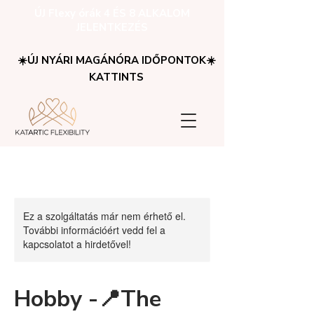
ÚJ Flexy órák 4 ÉS 8 ALKALOM
JELENTKEZÉS
☀️ÚJ NYÁRI MAGÁNÓRA IDŐPONTOK☀️
KATTINTS
Ez a szolgáltatás már nem érhető el.
További információért vedd fel a
kapcsolatot a hirdetővel!
Hobby -📍The