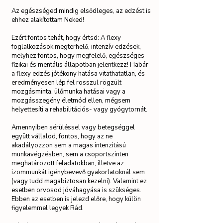
Az egészséged mindig elsődleges, az edzést is
ehhez alakítottam Neked!
Ezért fontos tehát, hogy értsd: A flexy
foglalkozások megterhelő, intenzív edzések,
melyhez fontos, hogy megfelelő, egészséges
fizikai és mentális állapotban jelentkezz! Habár
a flexy edzés jótékony hatása vitathatatlan, és
eredményesen lép fel rosszul rögzült
mozgásminta, ülőmunka hatásai vagy a
mozgásszegény életmód ellen, mégsem
helyettesíti a rehabilitációs- vagy gyógytornát.
Amennyiben sérüléssel vagy betegséggel
együtt vállalod, fontos, hogy az ne
akadályozzon sem a magas intenzitású
munkavégzésben, sem a csoportszinten
meghatározott feladatokban, illetve az
izommunkát igénybevevő gyakorlatoknál sem
(vagy tudd magabiztosan kezelni). Valamint ez
esetben orvosod jóváhagyása is szükséges.
Ebben az esetben is jelezd előre, hogy külön
figyelemmel legyek Rád.