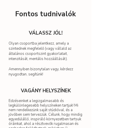
Fontos tudnivalók
VÁLASSZ JÓL!
Olyan csoportba jelentkezz, amely a
szintednek megfelelő (vagy vállald az
általános csoportszint gyakorlatait,
intenzitását, mentális hozzáállását).
Amennyiben bizonytalan vagy, kérdezz
nyugodtan, segítünk!
VAGÁNY HELYSZÍNEK
Edzéseinket a legizgalmasabb és
legkülönlegesebb helyszíneken tartjuk! Mi
nem rendelkezünk saját stúdióval, és a
jövőben sem tervezzük. Célunk, hogy mindig
egyedülálló, inspiráló környezetben tartsuk
óráinkat, ahol a résztvevők rugalmasan és