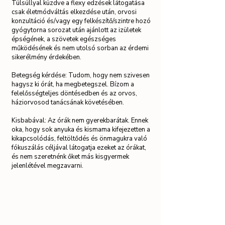
Túlsúllyal küzdve a flexy edzések látogatása
csak életmódváltás elkezdése után, orvosi
konzultáció és/vagy egy felkészítő/szintre hozó
gyógytorna sorozat után ajánlott az izületek
épségének, a szövetek egészséges
működésének és nem utolsó sorban az érdemi
sikerélmény érdekében.
Betegség kérdése: Tudom, hogy nem szivesen
hagysz ki órát, ha megbetegszel. Bízom a
felelősségteljes döntésedben és az orvos,
háziorvosod tanácsának követésében.
Kisbabával: Az órák nem gyerekbarátak. Ennek
oka, hogy sok anyuka és kismama kifejezetten a
kikapcsolódás, feltöltődés és önmagukra való
fókuszálás céljával látogatja ezeket az órákat,
és nem szeretnénk őket más kisgyermek
jelenlétével megzavarni.