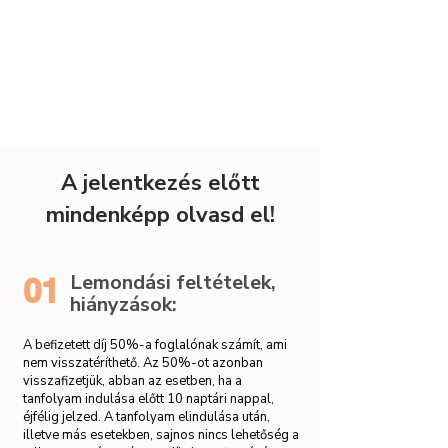
A jelentkezés előtt
mindenképp olvasd el!
Lemondási feltételek,
01
hiányzások:
A befizetett díj 50%-a foglalónak számít, ami
nem visszatéríthető. Az 50%-ot azonban
visszafizetjük, abban az esetben, ha a
tanfolyam indulása előtt 10 naptári nappal,
éjfélig jelzed. A tanfolyam elindulása után,
illetve más esetekben, sajnos nincs lehetőség a