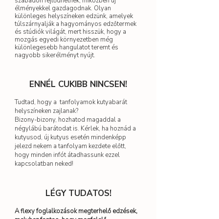
szabadon fejlődhetnek, miközben új
élményekkel gazdagodnak. Olyan
különleges helyszíneken edzünk, amelyek
túlszárnyalják a hagyományos edzőtermek
és stúdiók világát, mert hisszük, hogy a
mozgás egyedi környezetben még
különlegesebb hangulatot teremt és
nagyobb sikerélményt nyújt.
ENNÉL CUKIBB NINCSEN!
Tudtad, hogy a tanfolyamok kutyabarát
helyszíneken zajlanak?
Bizony-bizony, hozhatod magaddal a
négylábú barátodat is. Kérlek, ha hoznád a
kutyusod, új kutyus esetén mindenképp
jelezd nekem a tanfolyam kezdete előtt,
hogy minden infót átadhassunk ezzel
kapcsolatban neked!
LÉGY TUDATOS!
A flexy foglalkozások megterhelő edzések,