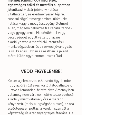
melyhez fontos, hogy megfelelő,
egészséges fizikai és mentális állapotban
jelentkezz!
Habár jótékony hatása
vitathatatlan, és eredményesen lép fel
rosszul rögzült mozgásminta, ülőmunka
hatásai vagy a mozgásszegény életmód
ellen, mégsem helyettesíti a rehabilitációs-
vagy gyógytornát. Ha sérüléssel vagy
betegséggel együtt vállalod, az ne
akadályozzon a megfelelő intenzitású
munkavégzésben, és az orvosi jóváhagyás
is szükséges. Ebben az esetben is jelezd
előre, külön figyelemmel leszek Rád .
VEDD FIGYELEMBE!
Kérlek a jelentkezés előtt vedd figyelembe,
hogy az órák 18 éves kortól látogathatóak,
illetve a lemondási feltételeket. Amennyiben
valamely nem várt, nem előre leszervezhető
akadály miatt valamely óra elmaradni
kényszerül (mely a legvégsőbb eset), az óra
elsődlegesen pótlásra kerül, hiszen cél a
képzettség és a tananyag teljes átadása. Ha