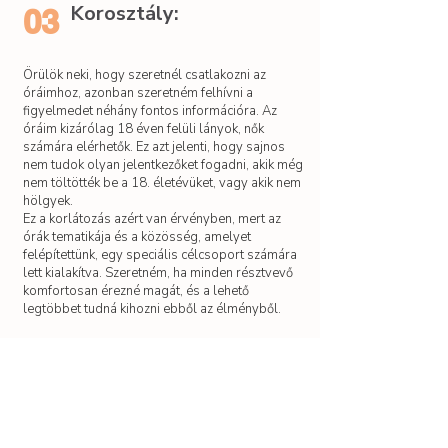
Korosztály:
03
Örülök neki, hogy szeretnél csatlakozni az
óráimhoz, azonban szeretném felhívni a
figyelmedet néhány fontos információra. Az
óráim kizárólag 18 éven felüli lányok, nők
számára elérhetők. Ez azt jelenti, hogy sajnos
nem tudok olyan jelentkezőket fogadni, akik még
nem töltötték be a 18. életévüket, vagy akik nem
hölgyek.
Ez a korlátozás azért van érvényben, mert az
órák tematikája és a közösség, amelyet
felépítettünk, egy speciális célcsoport számára
lett kialakítva. Szeretném, ha minden résztvevő
komfortosan érezné magát, és a lehető
legtöbbet tudná kihozni ebből az élményből.
Hírlevél
Iratkozz fel a hírlevélre, hogy ne
maradj le a következő tanfolyam