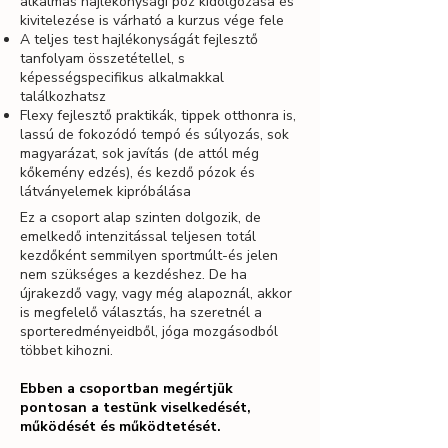
alkalmas hajlékonysági póz kidolgozása és
kivitelezése is várható a kurzus vége fele
A teljes test hajlékonyságát fejlesztő
tanfolyam összetétellel, s
képességspecifikus alkalmakkal
találkozhatsz
Flexy fejlesztő praktikák, tippek otthonra is,
lassú de fokozódó tempó és súlyozás, sok
magyarázat, sok javítás (de attól még
kőkemény edzés), és kezdő pózok és
látványelemek kipróbálása
Ez a csoport alap szinten dolgozik, de
emelkedő intenzitással
teljesen totál
kezdőként semmilyen sportmúlt-és jelen
nem szükséges a kezdéshez.
De ha
újrakezdő vagy, vagy még alapoznál, akkor
is megfelelő választás, ha szeretnél a
sporteredményeidből, jóga mozgásodból
többet kihozni.
Ebben a csoportban megértjük
pontosan a testünk viselkedését,
működését és működtetését.