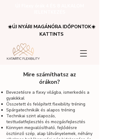
ÚJ Flexy órák 4 ÉS 8 ALKALOM
JELENTKEZÉS
☀️ÚJ NYÁRI MAGÁNÓRA IDŐPONTOK☀️
KATTINTS
Mire számíthatsz az
órákon?
Bevezetésre a flexy világba, ismerkedés a
gyakikkal
Összetett és felépített flexibility tréning
Spárgatechnikák és alapos tréning
Technikai szint alapozás,
testtudatfejlesztés és mozgásfejlesztés
Könnyen megvalósítható, fejlődésre
ösztönző szép, alap látványelemek, néhány