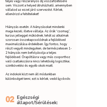
teljes vagy részarányos díj visszafizetésére
sem. Viszont a helyed átruházható, amennyiben
vállalod az ezzel járó szervezést. Kérlek,
ellenőrizd a feltételeket!
Hiányzás esetén: A hiányzásokat mindenki
maga kezeli, illetve vállalja. Az órák “csomag”,
kurzus jelleggel működnek, tehát az alkalmak
szorosan összekapcsolódnak a fejlődésed
maximalizálása érdekében. Így fontos, hogy
részt vegyél mindegyiken, de természetesen 1-
2 hiányzás nem befolyásolja a teljes
fejlődésed. Órapótlásra vagy más csoporthoz
való csatlakozásra nincs lehetőség logisztikai,
szintkövetési és egyéb okok miatt.
Az indokok közt nem áll módunkban
figyelembe.
különbséget tenni, ezt is kérlek, vedd
Egészségi
02
állapot/Sérülések: