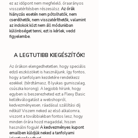
ez az időpont nem megfelelő, óraarányos
visszatérítésben részesülsz.
Az órák
hiányzás esetén nem pótolhatók, nem
cserélhetők, nem visszatéríthetők, valamint
az indokok közt nem áll módunkban
különbséget tenni, ezt is kérlek, vedd
figyelembe.
A LEGTUTIBB KIEGÉSZÍTŐK!
Az órákon elengedhetetlen, hogy speciális
edző eszközöket is használjunk, így fontos,
hogy a tanfolyam kezdetére rendelkezz
ezekkel: (térdtámasz, 8 lyukas gumiszalag,
csúszka korong). A legjobb hírünk, hogy
egyben is beszerezheted ezt a Flexy Basic
kellékválogatást a webshopról,
kedvezményesen, ráadásul szállítási díj
nélkül! Viszem neked az első alkalomra,
viszont a továbbiakban fontos lesz, hogy
minden órára hozd magaddal, hiszen
használni fogjuk!
A kedvezményes kupont
emailben küldjük neked a tanfolyami