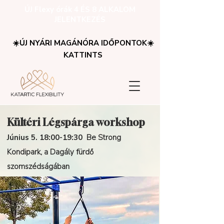
ÚJ Flexy órák 4 ÉS 8 ALKALOM
JELENTKEZÉS
☀️ÚJ NYÁRI MAGÁNÓRA IDŐPONTOK☀️
KATTINTS
Kültéri Légspárga workshop
Június 5. 18:00-19:30
Be Strong
Kondipark, a Dagály fürdő
szomszédságában