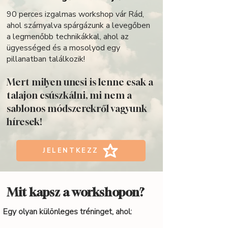
90 perces izgalmas workshop vár Rád,
ahol szárnyalva spárgázunk a levegőben
a legmenőbb technikákkal, ahol az
ügyességed és a mosolyod egy
pillanatban találkozik!
Mert milyen uncsi is lenne csak a
talajon csúszkálni, mi nem a
sablonos módszerekről vagyunk
híresek!
JELENTKEZZ
Mit kapsz a workshopon?
Egy olyan különleges tréninget, ahol: