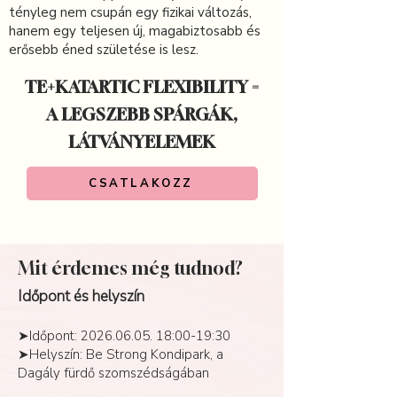
tényleg nem csupán egy fizikai változás,
hanem egy teljesen új, magabiztosabb és
erősebb éned születése is lesz.
TE+KATARTIC FLEXIBILITY =
A LEGSZEBB SPÁRGÁK,
LÁTVÁNYELEMEK
CSATLAKOZZ
Mit érdemes még tudnod?
Időpont és helyszín
➤Időpont:
2026.06.05. 18
:00-19:30
➤Helyszín: Be Strong Kondipark, a
Dagály fürdő szomszédságában