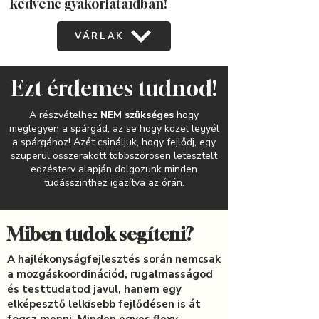
kedvenc gyakorlataidban!
VÁRLAK
Ezt érdemes tudnod!
A részvételhez
NEM szükséges
hogy
meglegyen a spárgád, az se hogy közel legyél
a spárgához! Azét csináljuk, hogy fejlődj, egy
szuperül összerakott többszörösen letesztelt
edzésterv alapján dolgozunk minden
tudásszinthez igazítva az órán.
Miben tudok segíteni?
A hajlékonyságfejlesztés során nemcsak
a mozgáskoordinációd, rugalmasságod
és testtudatod javul, hanem egy
elképesztő lelkisebb fejlődésen is át