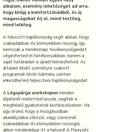
fogsz menni. Minden egyes flexy
alkalom, esemény lehetőséget ad arra,
hogy kilépj a komfortzónádból, és új
magasságokat érj el, mind testileg,
mind lelkileg.
A fokozott hajlékonyság segít abban, hogy
szabadabban és könnyebben mozogj, így
nemcsak a mindennapi tevékenységeidet
végezheted el hatékonyabban, hanem a
saját határaidat is újraértelmezheted. Az
általam kínált személyre szabott
programok révén bármely szinten
elkezdheted fejleszteni hajlékonyságodat.
A
Légspárga workshopon
minden
lépésnél melletted leszek, segítek a
megfelelő gyakorlatok kivitelezéseben. Ha
úgy érzed, hogy a mozgásodban
akadályokba ütközöl, vagy szeretnél
szabadabban és könnyebben mozogni,
akkor mindenképp itt a helyed! A Flexyzés