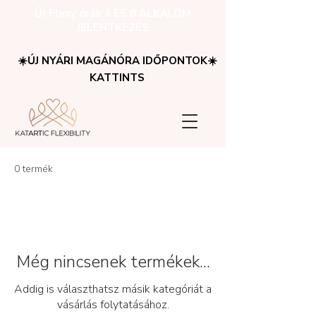
ÚJ Flexy órák 4 ÉS 8 ALKALOM
JELENTKEZÉS
☀️ÚJ NYÁRI MAGÁNÓRA IDŐPONTOK☀️
KATTINTS
0 termék
Még nincsenek termékek...
Addig is választhatsz másik kategóriát a
vásárlás folytatásához.