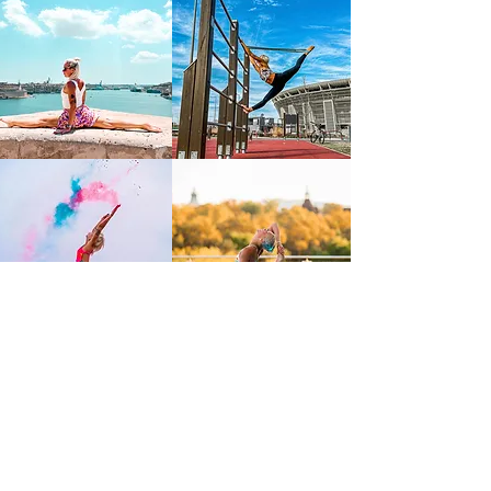
FIGYELMEZTETÉS!
Felhívja a honlap/közösségi oldalfenntartója a látogatók figyelmét arra, hogy
a honlapon/közösségi oldalon többek között értékesítési céllal közzétett
szolgáltatásai iparjogvédelmi oltalom alatt állnak, lajstromozott
védjegyeztetett szolgáltatások. Ha a jogosult engedélye nélkül bárki azokat
felhasználja, így különösen, de nem kizárólagosan úgy tünteti fel azokat,
hogy azok nem a jogosulttól sszármaznak, vagy azokat akárcsak részben is
közvetett/közvetlen kereskedelmi haszonszerzési céllal másolja/bitorolja nem
csak teljesen azonos, hanem összetéveszthetőségig hasonló szinten akár
más márkanév alatt is (!) minden esetben polgári- és/vagy büntetőjogi